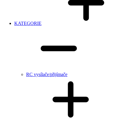
KATEGORIE
RC vysílače/přijímače