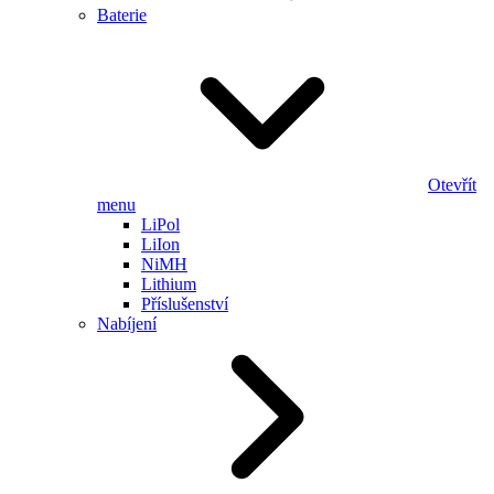
Baterie
Otevřít
menu
LiPol
LiIon
NiMH
Lithium
Příslušenství
Nabíjení