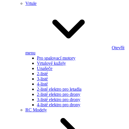
Vrtule
Otevřít
menu
Pro spalovací motory
Vrtulové kužely
Unašeče
2-listé
3-listé
4-listé
2-listé elektro pro letadla
2-listé elektro pro drony
3-listé elektro pro drony
4-listé elektro pro drony
RC Modely