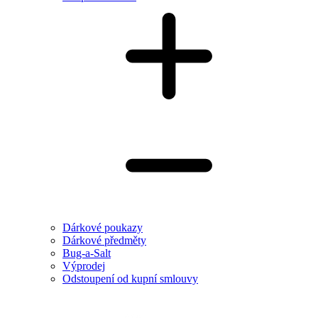
Dárkové poukazy
Dárkové předměty
Bug-a-Salt
Výprodej
Odstoupení od kupní smlouvy