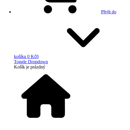
Přejít do
košíku
0 Kč
0
Toggle Dropdown
Košík
je prázdný