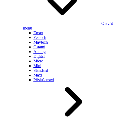
Otevřít
menu
Emax
Feetech
Maytech
Ostatní
Analog
Digital
Micro
Mini
Standard
Maxi
Příslušenství