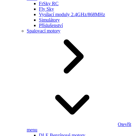
FrSky RC
Fly Sky
Vysílací moduly 2.4GHz/868MHz
Simulátory
Příslušenství
Spalovací motory
Otevřít
menu
DLE Benzínové motory