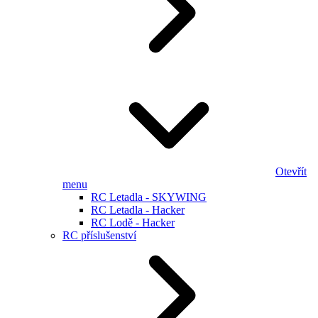
Otevřít
menu
RC Letadla - SKYWING
RC Letadla - Hacker
RC Lodě - Hacker
RC příslušenství