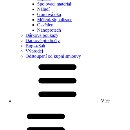
Spojovací materiál
Nářadí
Gumová oka
Měření/Signalizace
Osvětlení
Nanoprotech
Dárkové poukazy
Dárkové předměty
Bug-a-Salt
Výprodej
Odstoupení od kupní smlouvy
Více