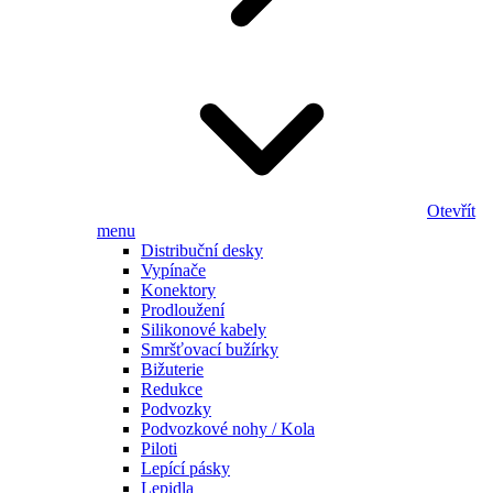
Otevřít
menu
Distribuční desky
Vypínače
Konektory
Prodloužení
Silikonové kabely
Smršťovací bužírky
Bižuterie
Redukce
Podvozky
Podvozkové nohy / Kola
Piloti
Lepící pásky
Lepidla