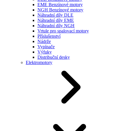
EME Benzínové motory
NGH Benzínové motory
Náhradní díly DLE
Náhradní díly EME
Náhradní díly NGH
Vrtule pro spalovací motory
Příslušenství
Nádrže
Vypínače
Výfuky
Distribuční desky
Elektromotory