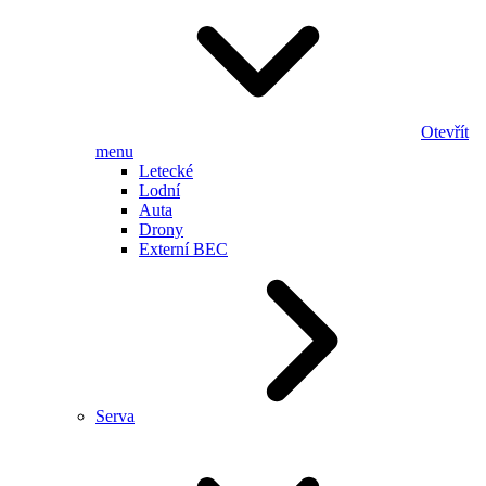
Otevřít
menu
Letecké
Lodní
Auta
Drony
Externí BEC
Serva