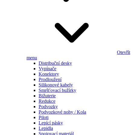
Otevřít
menu
Distribuční desky
Vypínače
Konektory
Prodloužení
Silikonové kabely
Smršťovací bužírky
Bižuterie
Redukce
Podvozky
Podvozkové nohy / Kola
Piloti
Lepící pásky
Lepidla
Spojovací materiál