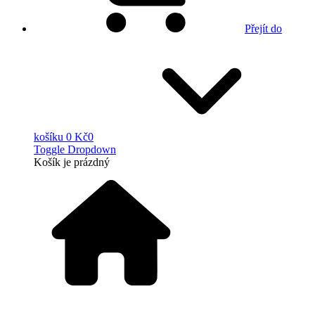
Přejít do
košíku
0 Kč
0
Toggle Dropdown
Košík
je prázdný