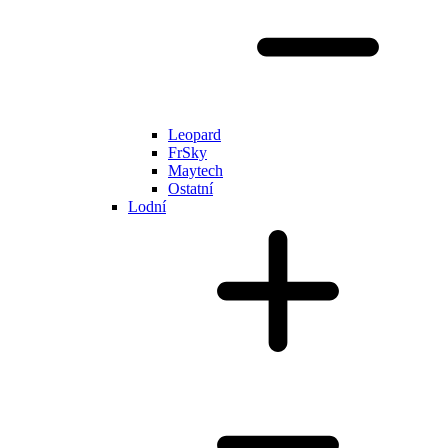
Leopard
FrSky
Maytech
Ostatní
Lodní