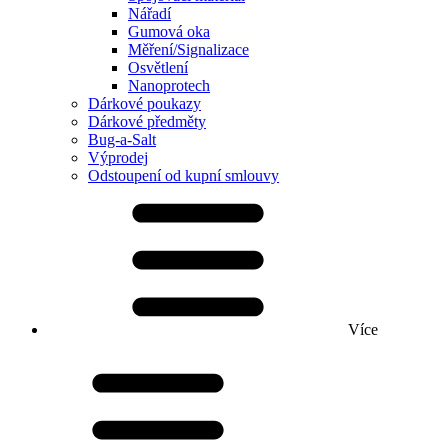
Nářadí
Gumová oka
Měření/Signalizace
Osvětlení
Nanoprotech
Dárkové poukazy
Dárkové předměty
Bug-a-Salt
Výprodej
Odstoupení od kupní smlouvy
Více