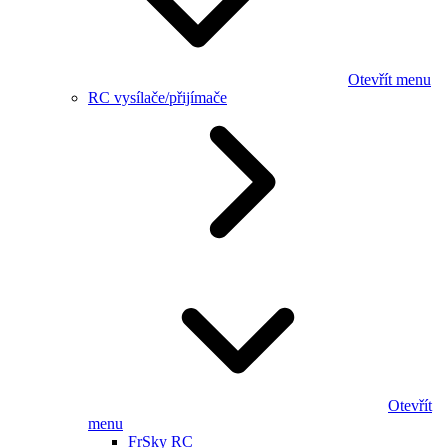
Otevřít menu
RC vysílače/přijímače
Otevřít
menu
FrSky RC