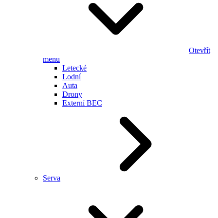
Otevřít
menu
Letecké
Lodní
Auta
Drony
Externí BEC
Serva