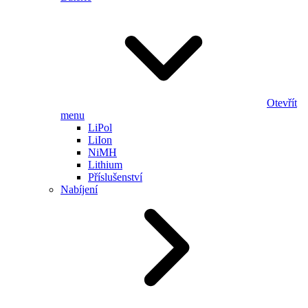
Otevřít
menu
LiPol
LiIon
NiMH
Lithium
Příslušenství
Nabíjení