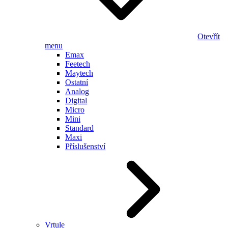
Otevřít
menu
Emax
Feetech
Maytech
Ostatní
Analog
Digital
Micro
Mini
Standard
Maxi
Příslušenství
Vrtule