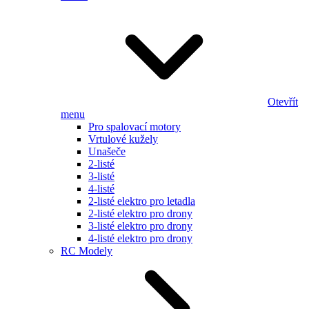
Otevřít
menu
Pro spalovací motory
Vrtulové kužely
Unašeče
2-listé
3-listé
4-listé
2-listé elektro pro letadla
2-listé elektro pro drony
3-listé elektro pro drony
4-listé elektro pro drony
RC Modely