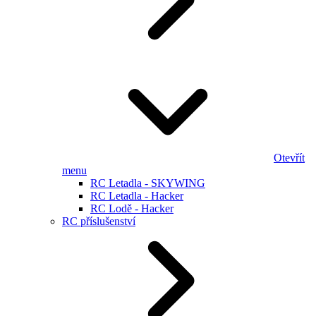
Otevřít
menu
RC Letadla - SKYWING
RC Letadla - Hacker
RC Lodě - Hacker
RC příslušenství