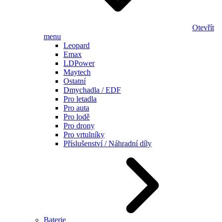
Otevřít
menu
Leopard
Emax
LDPower
Maytech
Ostatní
Dmychadla / EDF
Pro letadla
Pro auta
Pro lodě
Pro drony
Pro vrtulníky
Příslušenství / Náhradní díly
Baterie