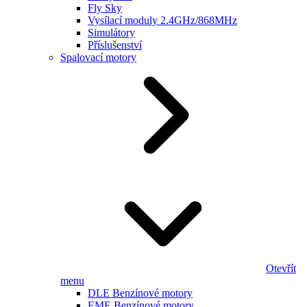
Fly Sky
Vysílací moduly 2.4GHz/868MHz
Simulátory
Příslušenství
Spalovací motory
Otevřít
menu
DLE Benzínové motory
EME Benzínové motory