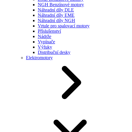
NGH Benzínové motory
Náhradní díly DLE
Náhradní díly EME
Náhradní díly NGH
Vrtule pro spalovací motory
Příslušenství
Nádrže
Vypínače
Výfuky
Distribuční desky
Elektromotory