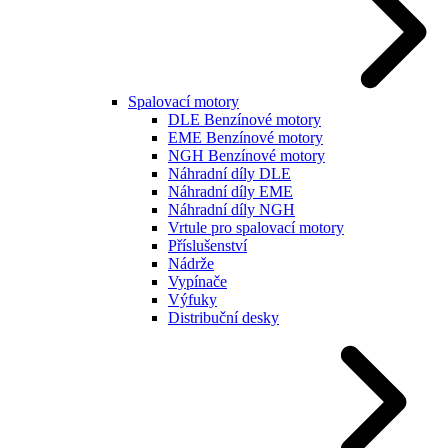
Spalovací motory
DLE Benzínové motory
EME Benzínové motory
NGH Benzínové motory
Náhradní díly DLE
Náhradní díly EME
Náhradní díly NGH
Vrtule pro spalovací motory
Příslušenství
Nádrže
Vypínače
Výfuky
Distribuční desky