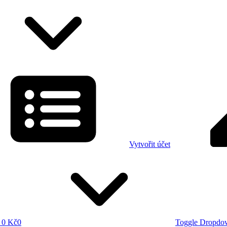
Vytvořit účet
0 Kč
0
Toggle Dropdo