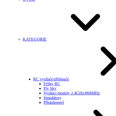
KATEGORIE
RC vysílače/přijímače
FrSky RC
Fly Sky
Vysílací moduly 2.4GHz/868MHz
Simulátory
Příslušenství