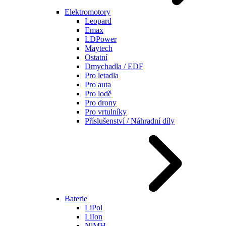
Elektromotory
Leopard
Emax
LDPower
Maytech
Ostatní
Dmychadla / EDF
Pro letadla
Pro auta
Pro lodě
Pro drony
Pro vrtulníky
Příslušenství / Náhradní díly
Baterie
LiPol
LiIon
NiMH