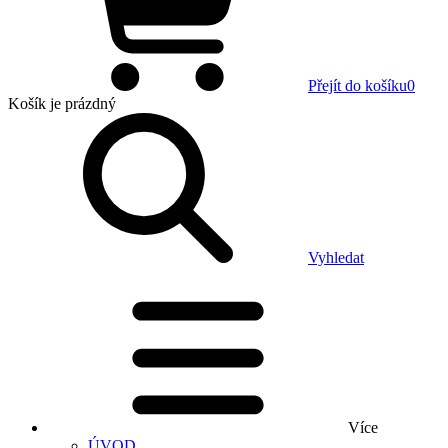
Přejít do košíku
0
Košík
je prázdný
Vyhledat
Více
ÚVOD