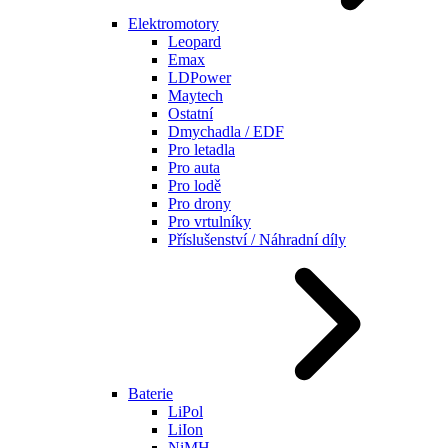
Elektromotory
Leopard
Emax
LDPower
Maytech
Ostatní
Dmychadla / EDF
Pro letadla
Pro auta
Pro lodě
Pro drony
Pro vrtulníky
Příslušenství / Náhradní díly
Baterie
LiPol
LiIon
NiMH