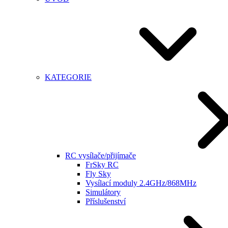
KATEGORIE
RC vysílače/přijímače
FrSky RC
Fly Sky
Vysílací moduly 2.4GHz/868MHz
Simulátory
Příslušenství