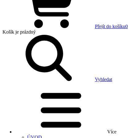
Přejít do košíku
0
Košík
je prázdný
Vyhledat
Více
ÚVOD