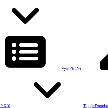
Vytvořit účet
0 Kč
0
Toggle Dropdo