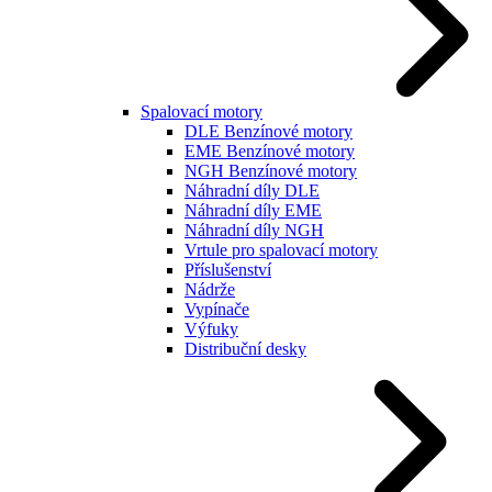
Spalovací motory
DLE Benzínové motory
EME Benzínové motory
NGH Benzínové motory
Náhradní díly DLE
Náhradní díly EME
Náhradní díly NGH
Vrtule pro spalovací motory
Příslušenství
Nádrže
Vypínače
Výfuky
Distribuční desky