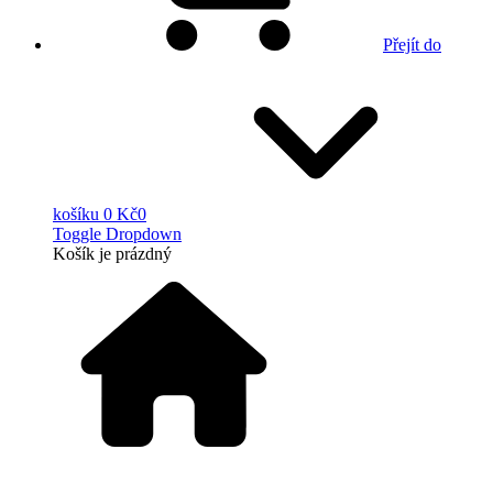
Přejít do
košíku
0 Kč
0
Toggle Dropdown
Košík
je prázdný