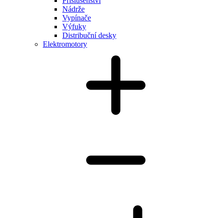
Příslušenství
Nádrže
Vypínače
Výfuky
Distribuční desky
Elektromotory