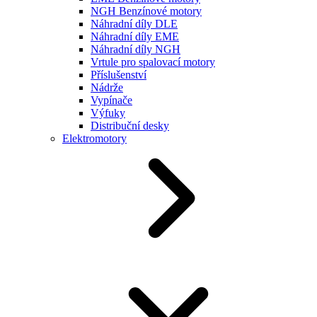
NGH Benzínové motory
Náhradní díly DLE
Náhradní díly EME
Náhradní díly NGH
Vrtule pro spalovací motory
Příslušenství
Nádrže
Vypínače
Výfuky
Distribuční desky
Elektromotory