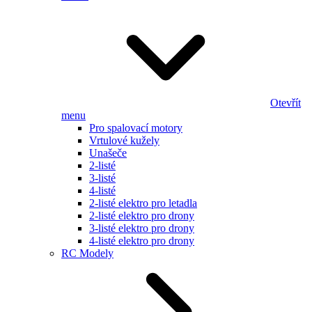
Otevřít
menu
Pro spalovací motory
Vrtulové kužely
Unašeče
2-listé
3-listé
4-listé
2-listé elektro pro letadla
2-listé elektro pro drony
3-listé elektro pro drony
4-listé elektro pro drony
RC Modely