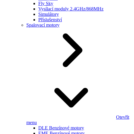
Fly Sky
Vysílací moduly 2.4GHz/868MHz
Simulátory
Příslušenství
Spalovací motory
Otevřít
menu
DLE Benzínové motory
EME Benzínové motory