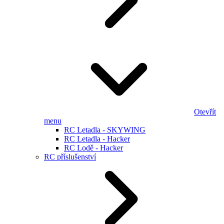
Otevřít
menu
RC Letadla - SKYWING
RC Letadla - Hacker
RC Lodě - Hacker
RC příslušenství