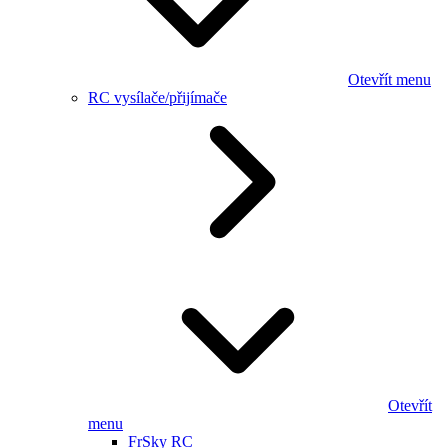
Otevřít menu
RC vysílače/přijímače
Otevřít
menu
FrSky RC