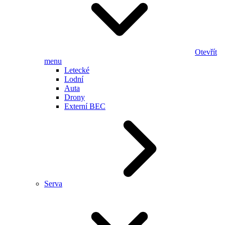
Otevřít
menu
Letecké
Lodní
Auta
Drony
Externí BEC
Serva