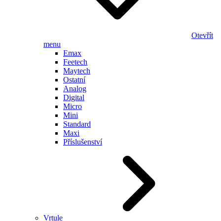
Otevřít
menu
Emax
Feetech
Maytech
Ostatní
Analog
Digital
Micro
Mini
Standard
Maxi
Příslušenství
Vrtule