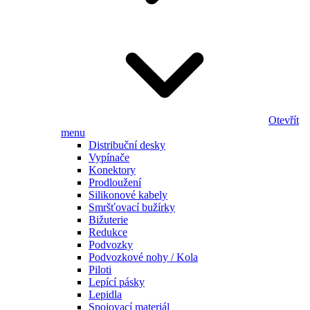
Otevřít
menu
Distribuční desky
Vypínače
Konektory
Prodloužení
Silikonové kabely
Smršťovací bužírky
Bižuterie
Redukce
Podvozky
Podvozkové nohy / Kola
Piloti
Lepící pásky
Lepidla
Spojovací materiál