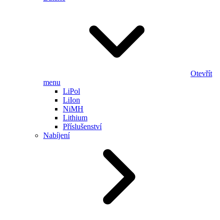
Otevřít
menu
LiPol
LiIon
NiMH
Lithium
Příslušenství
Nabíjení