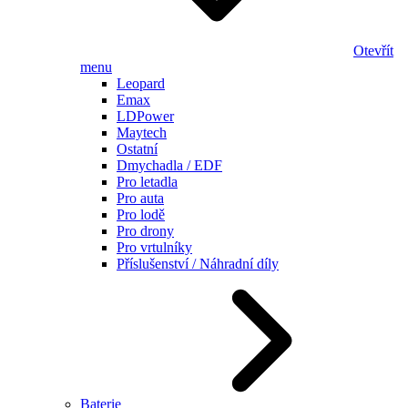
Otevřít
menu
Leopard
Emax
LDPower
Maytech
Ostatní
Dmychadla / EDF
Pro letadla
Pro auta
Pro lodě
Pro drony
Pro vrtulníky
Příslušenství / Náhradní díly
Baterie