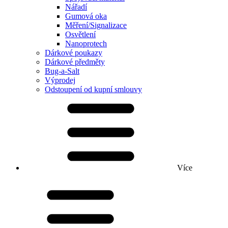
Nářadí
Gumová oka
Měření/Signalizace
Osvětlení
Nanoprotech
Dárkové poukazy
Dárkové předměty
Bug-a-Salt
Výprodej
Odstoupení od kupní smlouvy
Více