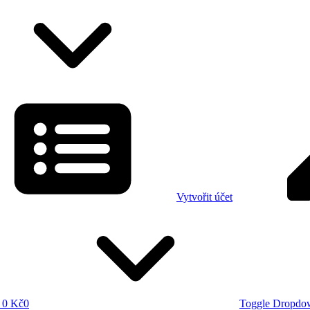
Vytvořit účet
0 Kč
0
Toggle Dropdo