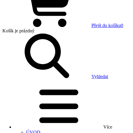
Přejít do košíku
0
Košík
je prázdný
Vyhledat
Více
ÚVOD