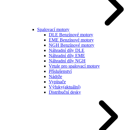
Spalovací motory
DLE Benzínové motory
EME Benzínové motory
NGH Benzínové motory
Náhradní díly DLE
Náhradní díly EME
Náhradní díly NGH
Vrtule pro spalovací motory
Příslušenství
Nádrže
Vypínače
Výfuky
(aktuální)
Distribuční desky