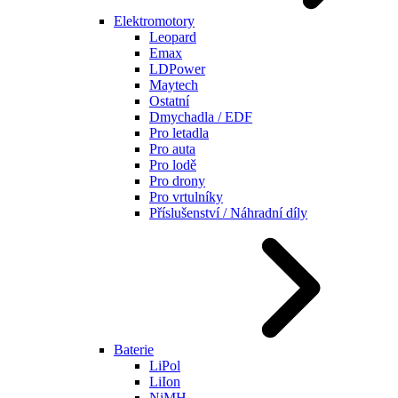
Elektromotory
Leopard
Emax
LDPower
Maytech
Ostatní
Dmychadla / EDF
Pro letadla
Pro auta
Pro lodě
Pro drony
Pro vrtulníky
Příslušenství / Náhradní díly
Baterie
LiPol
LiIon
NiMH