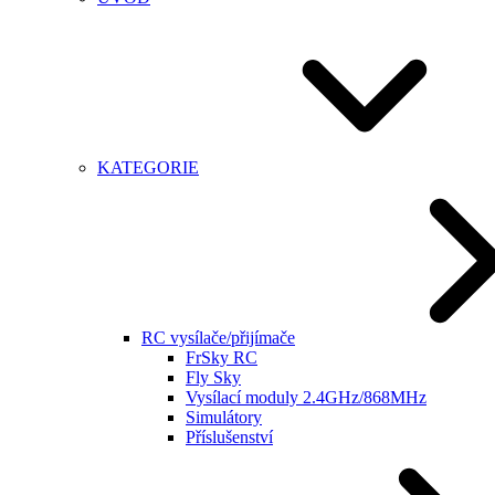
KATEGORIE
RC vysílače/přijímače
FrSky RC
Fly Sky
Vysílací moduly 2.4GHz/868MHz
Simulátory
Příslušenství