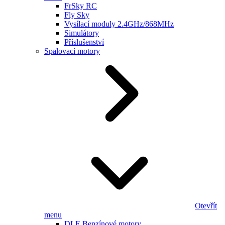
FrSky RC
Fly Sky
Vysílací moduly 2.4GHz/868MHz
Simulátory
Příslušenství
Spalovací motory
Otevřít
menu
DLE Benzínové motory