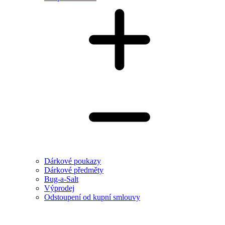
Dárkové poukazy
Dárkové předměty
Bug-a-Salt
Výprodej
Odstoupení od kupní smlouvy