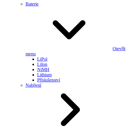
Baterie
Otevřít
menu
LiPol
LiIon
NiMH
Lithium
Příslušenství
Nabíjení