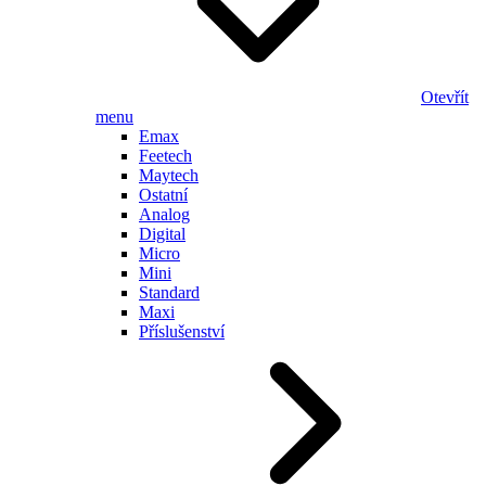
Otevřít
menu
Emax
Feetech
Maytech
Ostatní
Analog
Digital
Micro
Mini
Standard
Maxi
Příslušenství