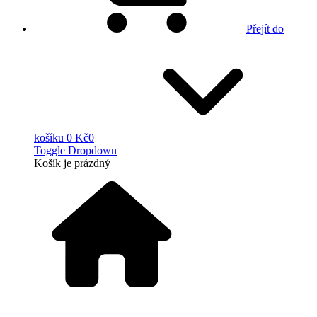
Přejít do
košíku
0 Kč
0
Toggle Dropdown
Košík
je prázdný