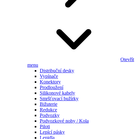
Otevřít
menu
Distribuční desky
Vypínače
Konektory
Prodloužení
Silikonové kabely
Smršťovací bužírky
Bižuterie
Redukce
Podvozky
Podvozkové nohy / Kola
Piloti
Lepící pásky
Lepidla