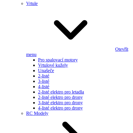
Vrtule
Otevřít
menu
Pro spalovací motory
Vrtulové kužely
Unašeče
2-listé
3-listé
4-listé
2-listé elektro pro letadla
2-listé elektro pro drony
3-listé elektro pro drony
4-listé elektro pro drony
RC Modely