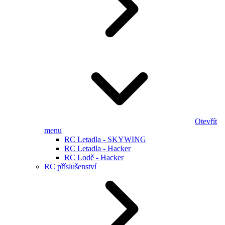
Otevřít
menu
RC Letadla - SKYWING
RC Letadla - Hacker
RC Lodě - Hacker
RC příslušenství