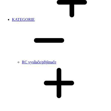
KATEGORIE
RC vysílače/přijímače