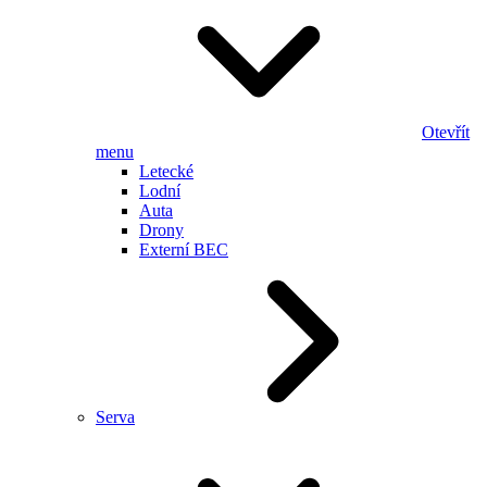
Otevřít
menu
Letecké
Lodní
Auta
Drony
Externí BEC
Serva