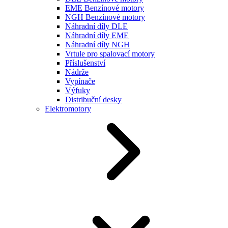
EME Benzínové motory
NGH Benzínové motory
Náhradní díly DLE
Náhradní díly EME
Náhradní díly NGH
Vrtule pro spalovací motory
Příslušenství
Nádrže
Vypínače
Výfuky
Distribuční desky
Elektromotory