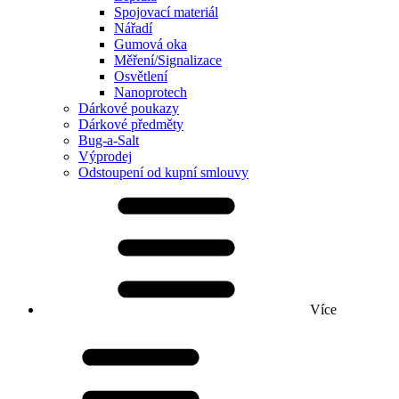
Spojovací materiál
Nářadí
Gumová oka
Měření/Signalizace
Osvětlení
Nanoprotech
Dárkové poukazy
Dárkové předměty
Bug-a-Salt
Výprodej
Odstoupení od kupní smlouvy
Více