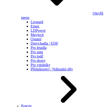
Otevřít
menu
Leopard
Emax
LDPower
Maytech
Ostatní
Dmychadla / EDF
Pro letadla
Pro auta
Pro lodě
Pro drony
Pro vrtulníky
Příslušenství / Náhradní díly
Baterie