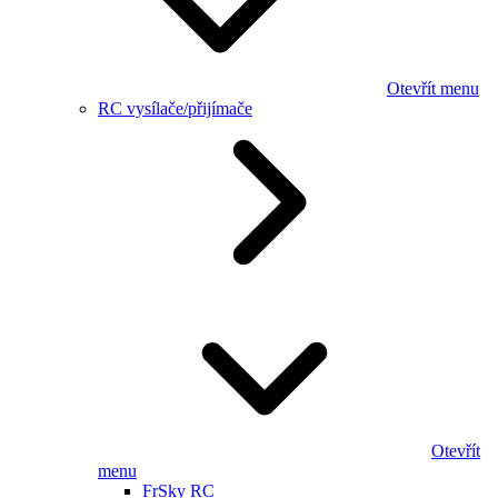
Otevřít menu
RC vysílače/přijímače
Otevřít
menu
FrSky RC