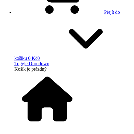
Přejít do
košíku
0 Kč
0
Toggle Dropdown
Košík
je prázdný