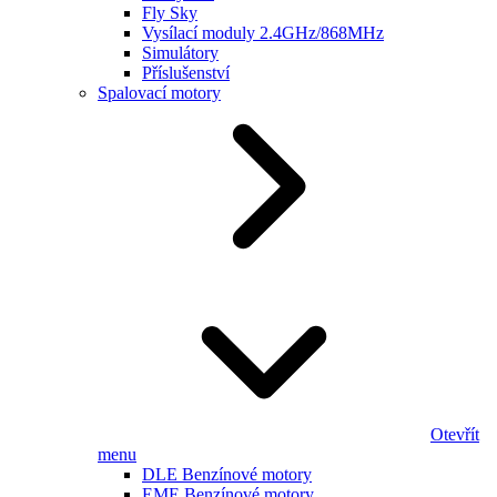
Fly Sky
Vysílací moduly 2.4GHz/868MHz
Simulátory
Příslušenství
Spalovací motory
Otevřít
menu
DLE Benzínové motory
EME Benzínové motory