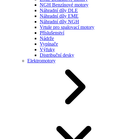
NGH Benzínové motory
Náhradní díly DLE
Náhradní díly EME
Náhradní díly NGH
Vrtule pro spalovací motory
Příslušenství
Nádrže
Vypínače
Výfuky
Distribuční desky
Elektromotory