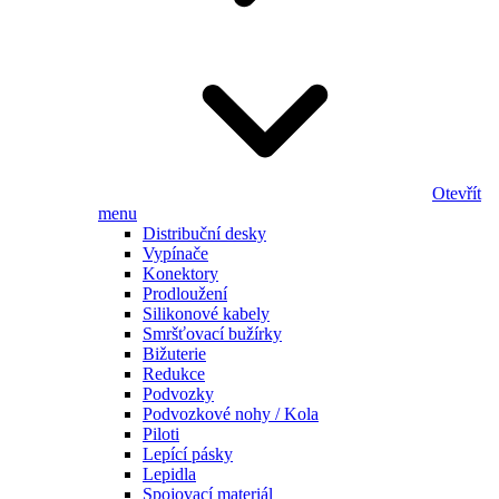
Otevřít
menu
Distribuční desky
Vypínače
Konektory
Prodloužení
Silikonové kabely
Smršťovací bužírky
Bižuterie
Redukce
Podvozky
Podvozkové nohy / Kola
Piloti
Lepící pásky
Lepidla
Spojovací materiál