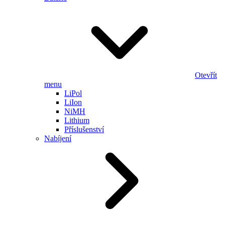
Otevřít
menu
LiPol
LiIon
NiMH
Lithium
Příslušenství
Nabíjení