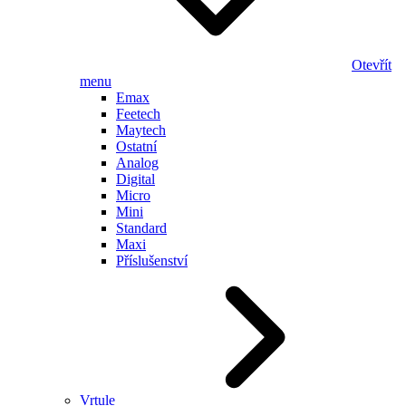
Otevřít
menu
Emax
Feetech
Maytech
Ostatní
Analog
Digital
Micro
Mini
Standard
Maxi
Příslušenství
Vrtule