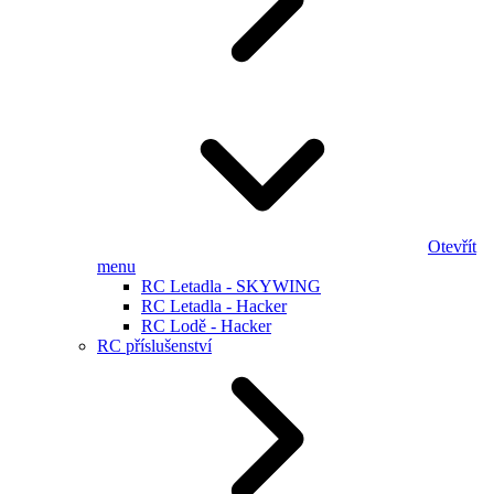
Otevřít
menu
RC Letadla - SKYWING
RC Letadla - Hacker
RC Lodě - Hacker
RC příslušenství