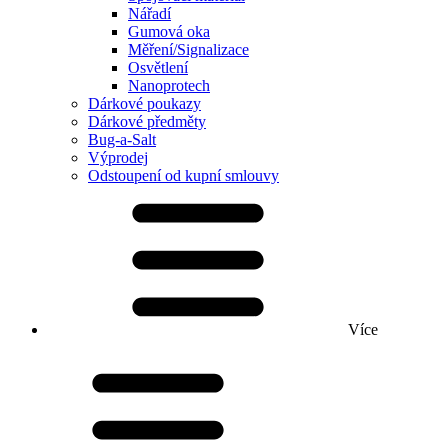
Nářadí
Gumová oka
Měření/Signalizace
Osvětlení
Nanoprotech
Dárkové poukazy
Dárkové předměty
Bug-a-Salt
Výprodej
Odstoupení od kupní smlouvy
Více