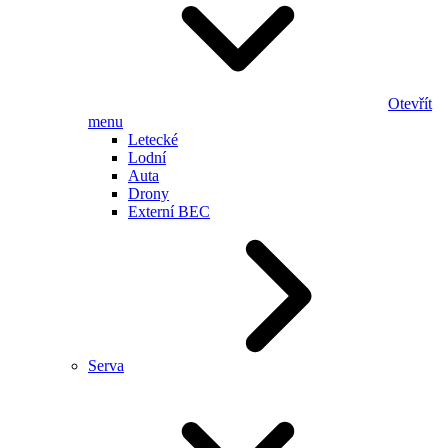
Otevřít
menu
Letecké
Lodní
Auta
Drony
Externí BEC
Serva