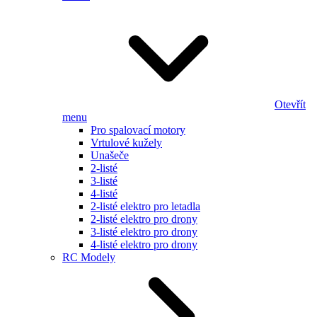
Otevřít
menu
Pro spalovací motory
Vrtulové kužely
Unašeče
2-listé
3-listé
4-listé
2-listé elektro pro letadla
2-listé elektro pro drony
3-listé elektro pro drony
4-listé elektro pro drony
RC Modely