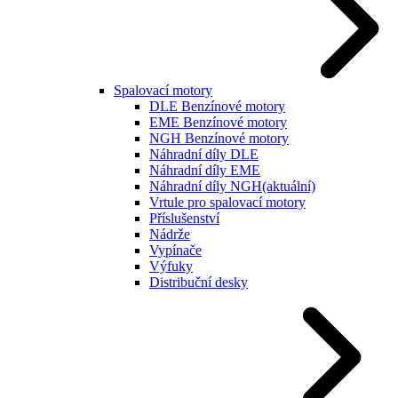
Spalovací motory
DLE Benzínové motory
EME Benzínové motory
NGH Benzínové motory
Náhradní díly DLE
Náhradní díly EME
Náhradní díly NGH
(aktuální)
Vrtule pro spalovací motory
Příslušenství
Nádrže
Vypínače
Výfuky
Distribuční desky