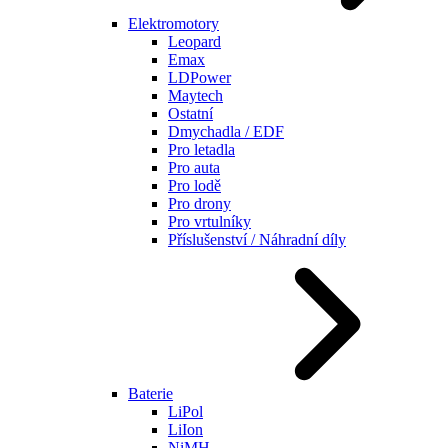
Elektromotory
Leopard
Emax
LDPower
Maytech
Ostatní
Dmychadla / EDF
Pro letadla
Pro auta
Pro lodě
Pro drony
Pro vrtulníky
Příslušenství / Náhradní díly
Baterie
LiPol
LiIon
NiMH