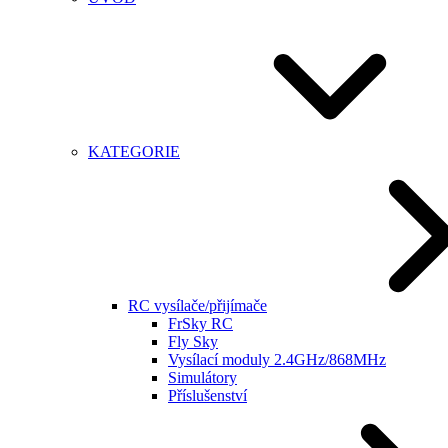
KATEGORIE
RC vysílače/přijímače
FrSky RC
Fly Sky
Vysílací moduly 2.4GHz/868MHz
Simulátory
Příslušenství