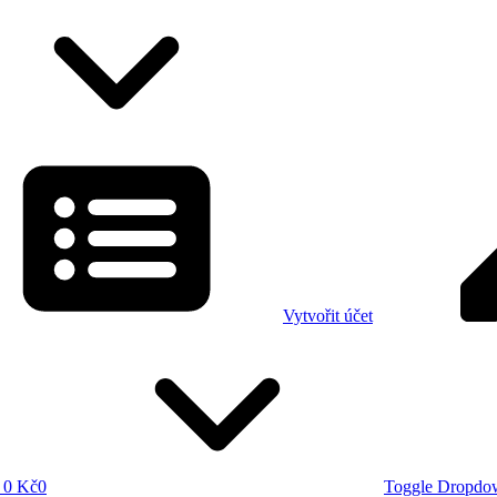
Vytvořit účet
0 Kč
0
Toggle Dropdo