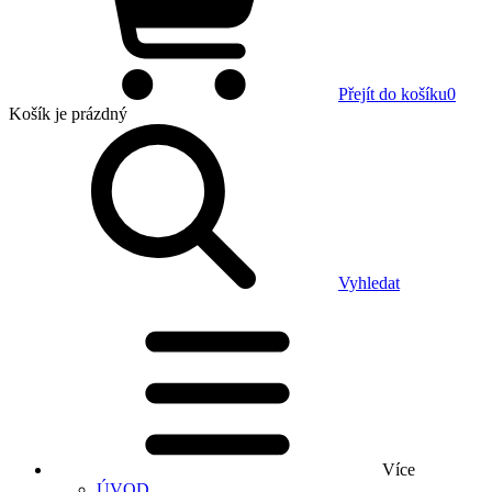
Přejít do košíku
0
Košík
je prázdný
Vyhledat
Více
ÚVOD