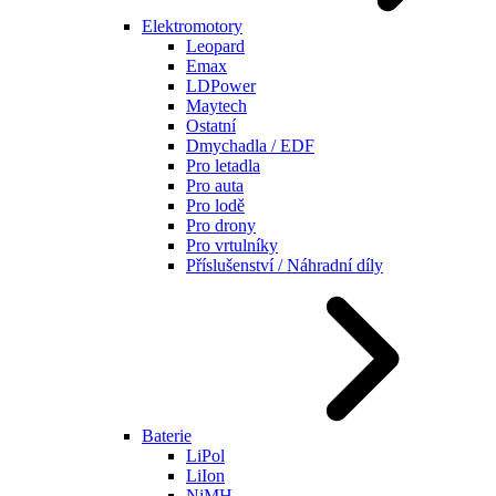
Elektromotory
Leopard
Emax
LDPower
Maytech
Ostatní
Dmychadla / EDF
Pro letadla
Pro auta
Pro lodě
Pro drony
Pro vrtulníky
Příslušenství / Náhradní díly
Baterie
LiPol
LiIon
NiMH