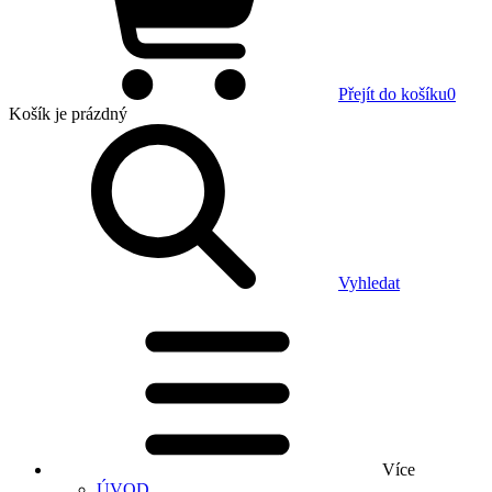
Přejít do košíku
0
Košík
je prázdný
Vyhledat
Více
ÚVOD