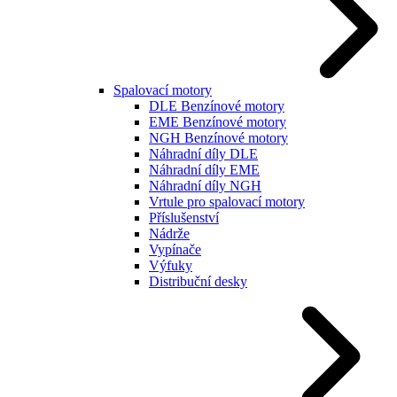
Spalovací motory
DLE Benzínové motory
EME Benzínové motory
NGH Benzínové motory
Náhradní díly DLE
Náhradní díly EME
Náhradní díly NGH
Vrtule pro spalovací motory
Příslušenství
Nádrže
Vypínače
Výfuky
Distribuční desky