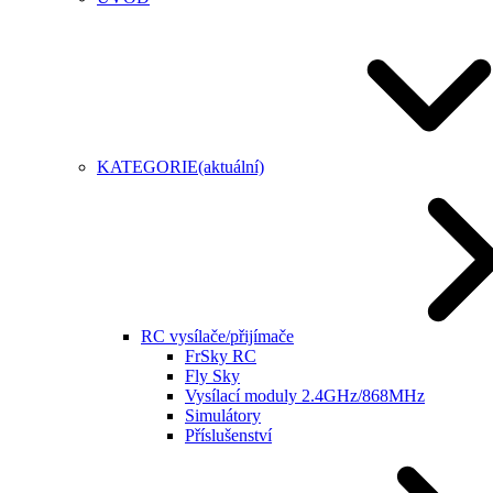
KATEGORIE
(aktuální)
RC vysílače/přijímače
FrSky RC
Fly Sky
Vysílací moduly 2.4GHz/868MHz
Simulátory
Příslušenství