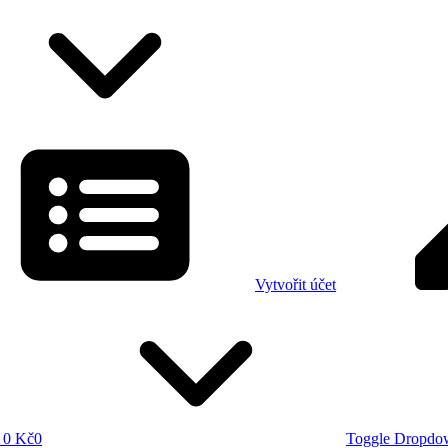
Vytvořit účet
0 Kč
0
Toggle Dropdo