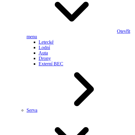
Otevřít
menu
Letecké
Lodní
Auta
Drony
Externí BEC
Serva