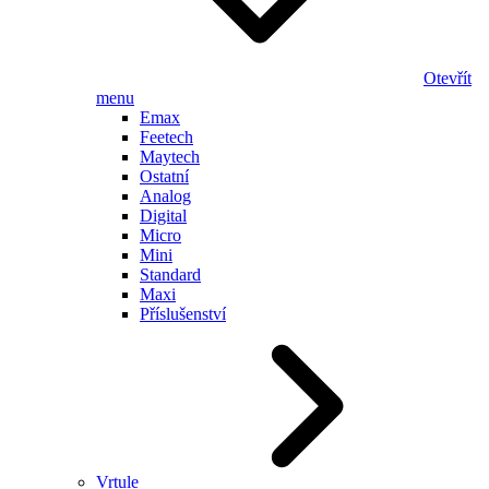
Otevřít
menu
Emax
Feetech
Maytech
Ostatní
Analog
Digital
Micro
Mini
Standard
Maxi
Příslušenství
Vrtule