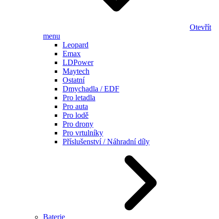
Otevřít
menu
Leopard
Emax
LDPower
Maytech
Ostatní
Dmychadla / EDF
Pro letadla
Pro auta
Pro lodě
Pro drony
Pro vrtulníky
Příslušenství / Náhradní díly
Baterie