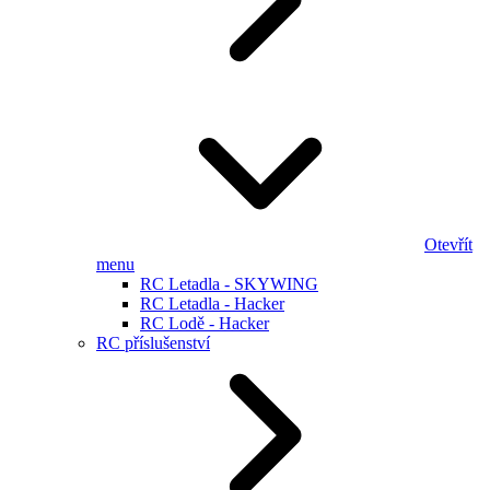
Otevřít
menu
RC Letadla - SKYWING
RC Letadla - Hacker
RC Lodě - Hacker
RC příslušenství