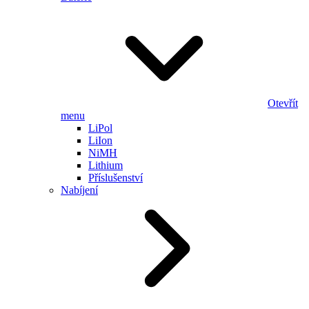
Otevřít
menu
LiPol
LiIon
NiMH
Lithium
Příslušenství
Nabíjení