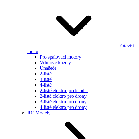
Otevřít
menu
Pro spalovací motory
Vrtulové kužely
Unašeče
2-listé
3-listé
4-listé
2-listé elektro pro letadla
2-listé elektro pro drony
3-listé elektro pro drony
4-listé elektro pro drony
RC Modely