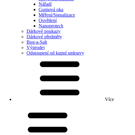
Nářadí
Gumová oka
Měření/Signalizace
Osvětlení
Nanoprotech
Dárkové poukazy
Dárkové předměty
Bug-a-Salt
Výprodej
Odstoupení od kupní smlouvy
Více