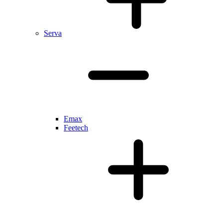
Serva
Emax
Feetech