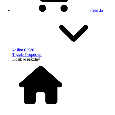
Přejít do
košíku
0 Kč
0
Toggle Dropdown
Košík
je prázdný