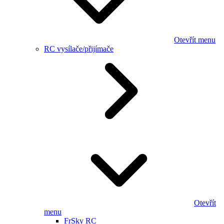
Otevřít menu
RC vysílače/přijímače
Otevřít
menu
FrSky RC