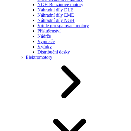
NGH Benzínové motory
Náhradní díly DLE
Náhradní díly EME
Náhradní díly NGH
Vrtule pro spalovací motory
Příslušenství
Nádrže
Vypínače
Výfuky
Distribuční desky
Elektromotory