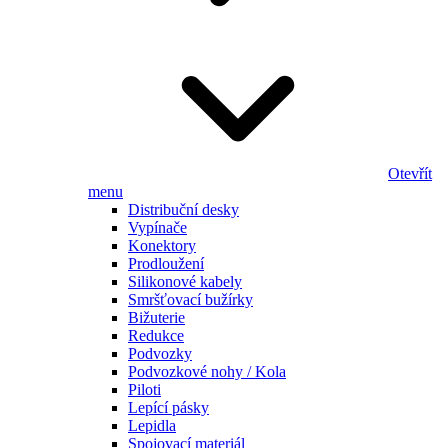
Otevřít
menu
Distribuční desky
Vypínače
Konektory
Prodloužení
Silikonové kabely
Smršťovací bužírky
Bižuterie
Redukce
Podvozky
Podvozkové nohy / Kola
Piloti
Lepící pásky
Lepidla
Spojovací materiál