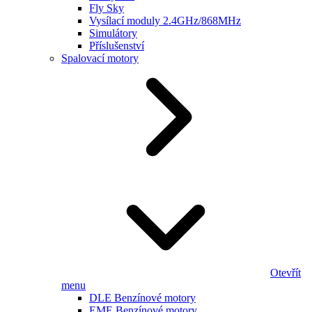
Fly Sky
Vysílací moduly 2.4GHz/868MHz
Simulátory
Příslušenství
Spalovací motory
Otevřít
menu
DLE Benzínové motory
EME Benzínové motory