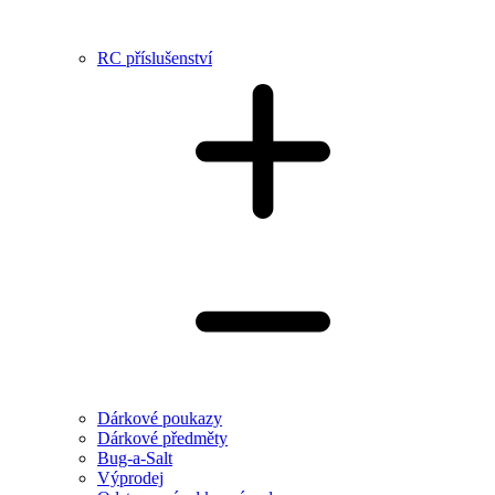
RC příslušenství
Dárkové poukazy
Dárkové předměty
Bug-a-Salt
Výprodej