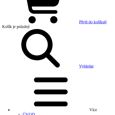
Přejít do košíku
0
Košík
je prázdný
Vyhledat
Více
ÚVOD