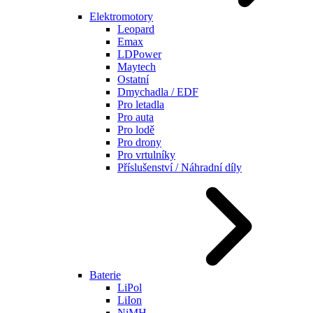
Elektromotory
Leopard
Emax
LDPower
Maytech
Ostatní
Dmychadla / EDF
Pro letadla
Pro auta
Pro lodě
Pro drony
Pro vrtulníky
Příslušenství / Náhradní díly
Baterie
LiPol
LiIon
NiMH