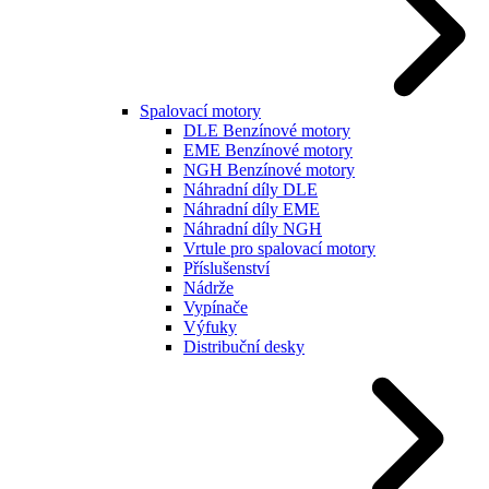
Spalovací motory
DLE Benzínové motory
EME Benzínové motory
NGH Benzínové motory
Náhradní díly DLE
Náhradní díly EME
Náhradní díly NGH
Vrtule pro spalovací motory
Příslušenství
Nádrže
Vypínače
Výfuky
Distribuční desky