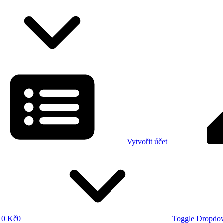
Vytvořit účet
0 Kč
0
Toggle Dropdo