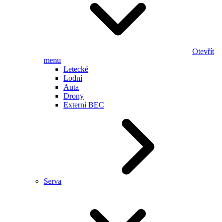
Otevřít
menu
Letecké
Lodní
Auta
Drony
Externí BEC
Serva