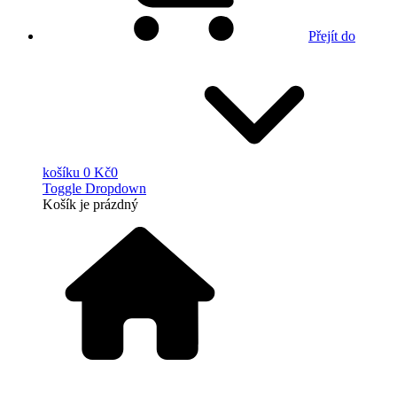
Přejít do
košíku
0 Kč
0
Toggle Dropdown
Košík
je prázdný