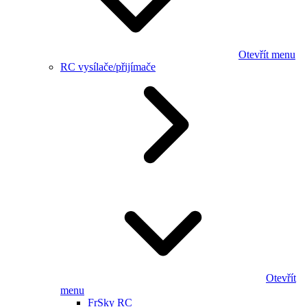
Otevřít menu
RC vysílače/přijímače
Otevřít
menu
FrSky RC