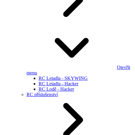
Otevřít
menu
RC Letadla - SKYWING
RC Letadla - Hacker
RC Lodě - Hacker
RC příslušenství