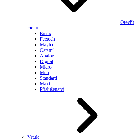
Otevřít
menu
Emax
Feetech
Maytech
Ostatní
Analog
Digital
Micro
Mini
Standard
Maxi
Příslušenství
Vrtule