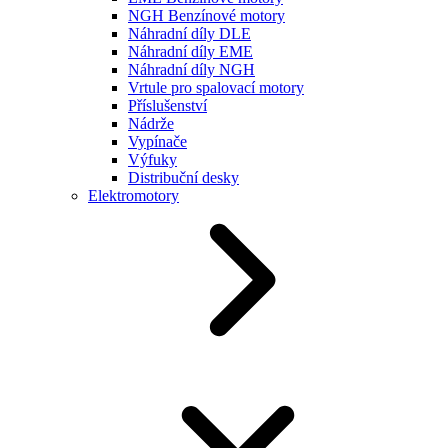
NGH Benzínové motory
Náhradní díly DLE
Náhradní díly EME
Náhradní díly NGH
Vrtule pro spalovací motory
Příslušenství
Nádrže
Vypínače
Výfuky
Distribuční desky
Elektromotory