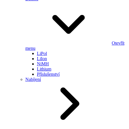
Otevřít
menu
LiPol
LiIon
NiMH
Lithium
Příslušenství
Nabíjení