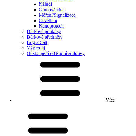
Nářadí
Gumová oka
Měření/Signalizace
Osvětlení
Nanoprotech
Dárkové poukazy
Dárkové předměty
Bug-a-Salt
Výprodej
Odstoupení od kupní smlouvy
Více