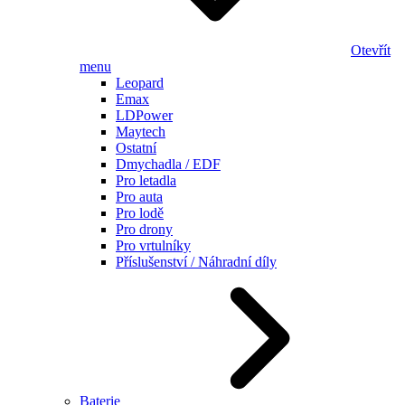
Otevřít
menu
Leopard
Emax
LDPower
Maytech
Ostatní
Dmychadla / EDF
Pro letadla
Pro auta
Pro lodě
Pro drony
Pro vrtulníky
Příslušenství / Náhradní díly
Baterie