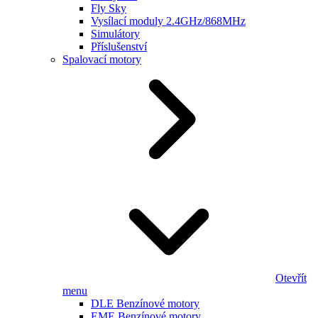
Fly Sky
Vysílací moduly 2.4GHz/868MHz
Simulátory
Příslušenství
Spalovací motory
Otevřít
menu
DLE Benzínové motory
EME Benzínové motory