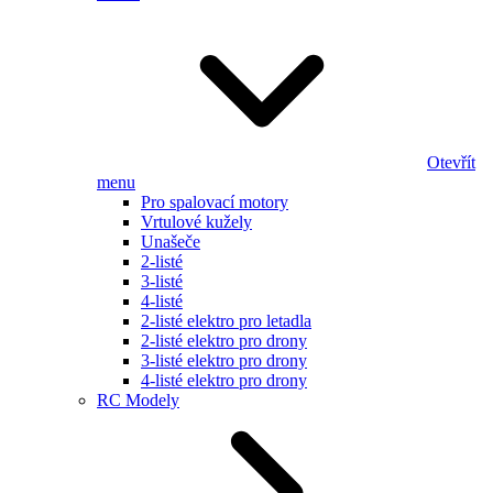
Otevřít
menu
Pro spalovací motory
Vrtulové kužely
Unašeče
2-listé
3-listé
4-listé
2-listé elektro pro letadla
2-listé elektro pro drony
3-listé elektro pro drony
4-listé elektro pro drony
RC Modely