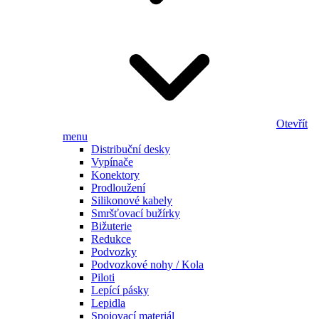
Otevřít
menu
Distribuční desky
Vypínače
Konektory
Prodloužení
Silikonové kabely
Smršťovací bužírky
Bižuterie
Redukce
Podvozky
Podvozkové nohy / Kola
Piloti
Lepící pásky
Lepidla
Spojovací materiál