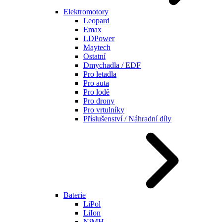
Elektromotory
Leopard
Emax
LDPower
Maytech
Ostatní
Dmychadla / EDF
Pro letadla
Pro auta
Pro lodě
Pro drony
Pro vrtulníky
Příslušenství / Náhradní díly
Baterie
LiPol
LiIon
NiMH