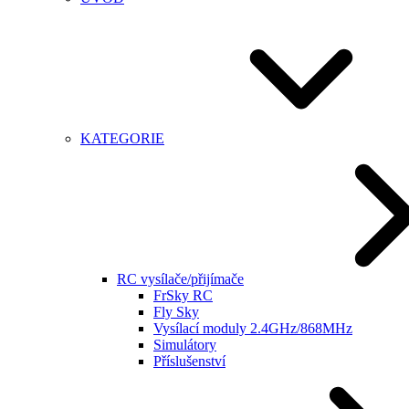
KATEGORIE
RC vysílače/přijímače
FrSky RC
Fly Sky
Vysílací moduly 2.4GHz/868MHz
Simulátory
Příslušenství