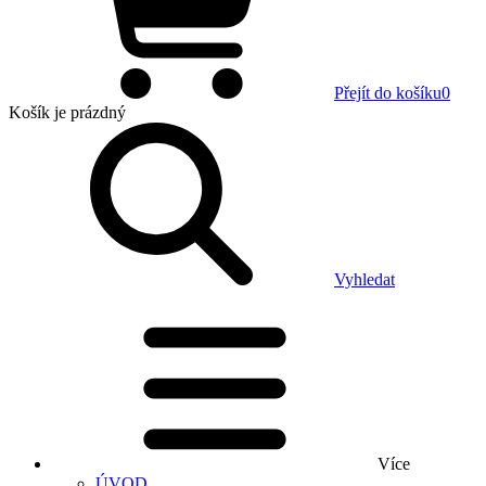
Přejít do košíku
0
Košík
je prázdný
Vyhledat
Více
ÚVOD