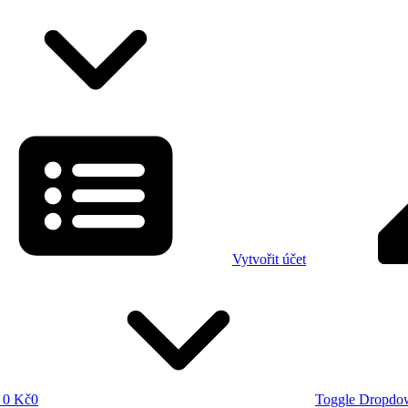
Vytvořit účet
0 Kč
0
Toggle Dropdo