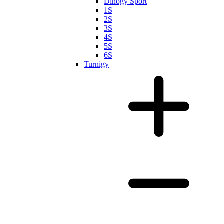
Dinogy Sport
1S
2S
3S
4S
5S
6S
Turnigy