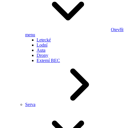
Otevřít
menu
Letecké
Lodní
Auta
Drony
Externí BEC
Serva