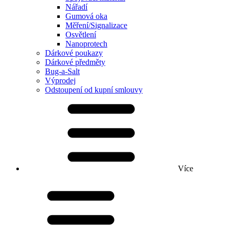
Nářadí
Gumová oka
Měření/Signalizace
Osvětlení
Nanoprotech
Dárkové poukazy
Dárkové předměty
Bug-a-Salt
Výprodej
Odstoupení od kupní smlouvy
Více