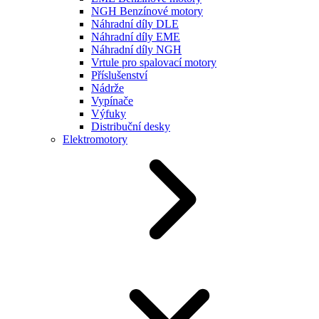
NGH Benzínové motory
Náhradní díly DLE
Náhradní díly EME
Náhradní díly NGH
Vrtule pro spalovací motory
Příslušenství
Nádrže
Vypínače
Výfuky
Distribuční desky
Elektromotory