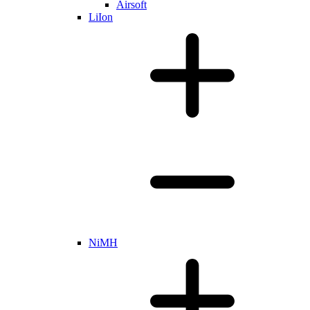
Airsoft
LiIon
NiMH