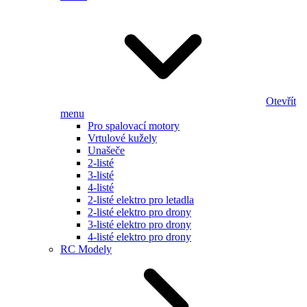
Otevřít
menu
Pro spalovací motory
Vrtulové kužely
Unašeče
2-listé
3-listé
4-listé
2-listé elektro pro letadla
2-listé elektro pro drony
3-listé elektro pro drony
4-listé elektro pro drony
RC Modely