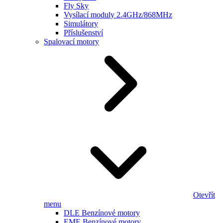
Fly Sky
Vysílací moduly 2.4GHz/868MHz
Simulátory
Příslušenství
Spalovací motory
Otevřít
menu
DLE Benzínové motory
EME Benzínové motory