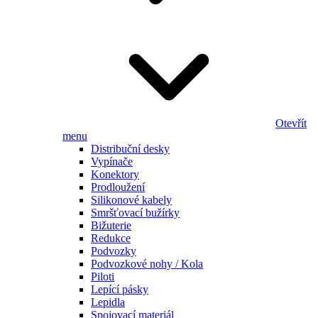
Otevřít
menu
Distribuční desky
Vypínače
Konektory
Prodloužení
Silikonové kabely
Smršťovací bužírky
Bižuterie
Redukce
Podvozky
Podvozkové nohy / Kola
Piloti
Lepící pásky
Lepidla
Spojovací materiál