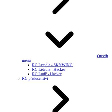
Otevřít
menu
RC Letadla - SKYWING
RC Letadla - Hacker
RC Lodě - Hacker
RC příslušenství