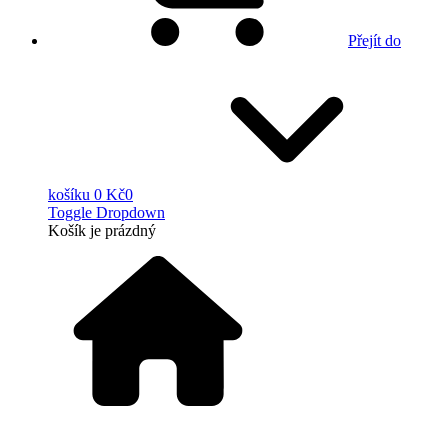
Přejít do
košíku
0 Kč
0
Toggle Dropdown
Košík
je prázdný