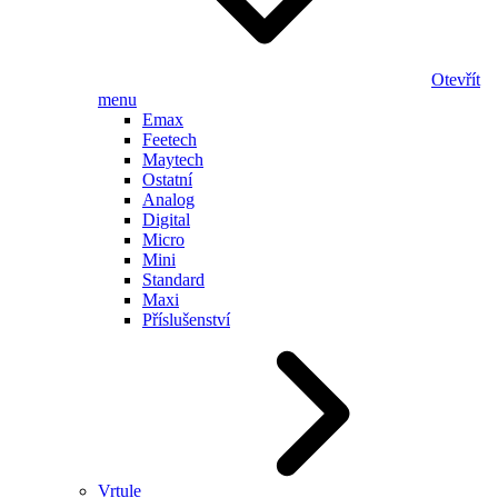
Otevřít
menu
Emax
Feetech
Maytech
Ostatní
Analog
Digital
Micro
Mini
Standard
Maxi
Příslušenství
Vrtule