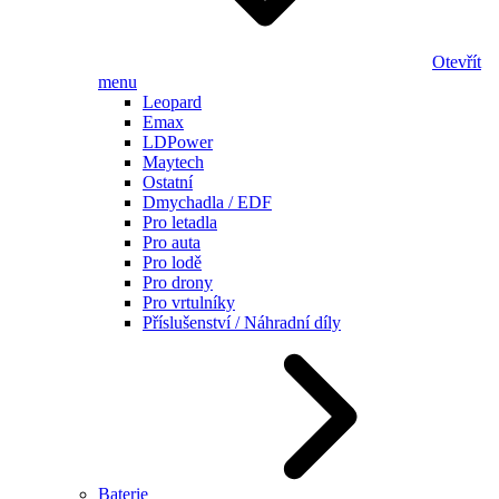
Otevřít
menu
Leopard
Emax
LDPower
Maytech
Ostatní
Dmychadla / EDF
Pro letadla
Pro auta
Pro lodě
Pro drony
Pro vrtulníky
Příslušenství / Náhradní díly
Baterie