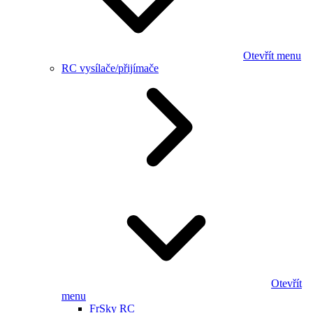
Otevřít menu
RC vysílače/přijímače
Otevřít
menu
FrSky RC