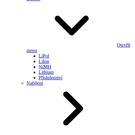
Otevřít
menu
LiPol
LiIon
NiMH
Lithium
Příslušenství
Nabíjení