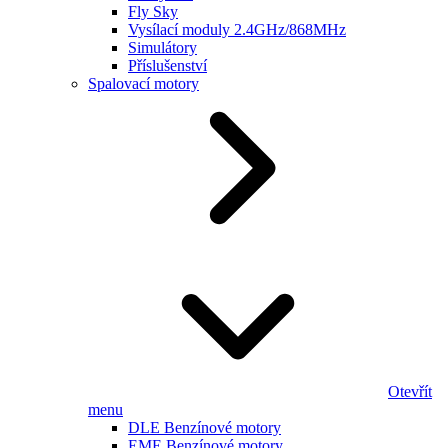
Fly Sky
Vysílací moduly 2.4GHz/868MHz
Simulátory
Příslušenství
Spalovací motory
Otevřít
menu
DLE Benzínové motory
EME Benzínové motory