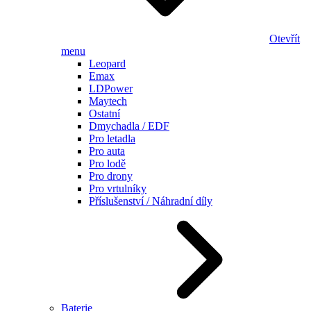
Otevřít
menu
Leopard
Emax
LDPower
Maytech
Ostatní
Dmychadla / EDF
Pro letadla
Pro auta
Pro lodě
Pro drony
Pro vrtulníky
Příslušenství / Náhradní díly
Baterie