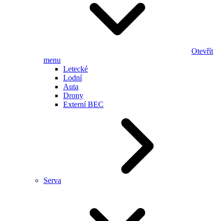
Otevřít
menu
Letecké
Lodní
Auta
Drony
Externí BEC
Serva