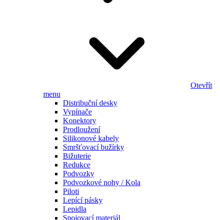
Otevřít
menu
Distribuční desky
Vypínače
Konektory
Prodloužení
Silikonové kabely
Smršťovací bužírky
Bižuterie
Redukce
Podvozky
Podvozkové nohy / Kola
Piloti
Lepící pásky
Lepidla
Spojovací materiál