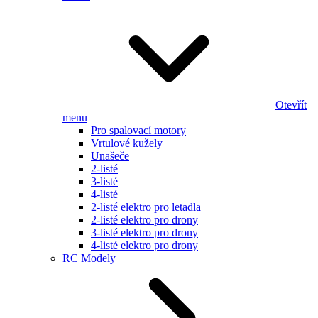
Otevřít
menu
Pro spalovací motory
Vrtulové kužely
Unašeče
2-listé
3-listé
4-listé
2-listé elektro pro letadla
2-listé elektro pro drony
3-listé elektro pro drony
4-listé elektro pro drony
RC Modely