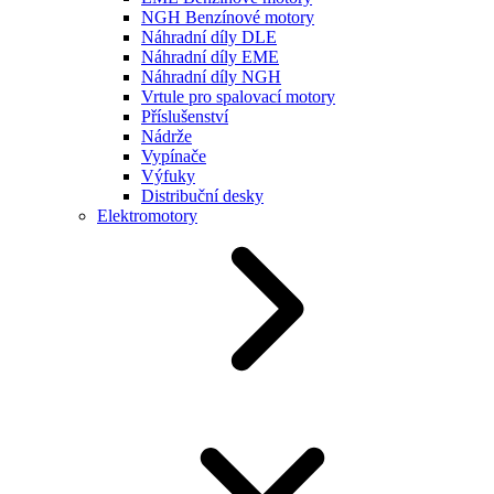
NGH Benzínové motory
Náhradní díly DLE
Náhradní díly EME
Náhradní díly NGH
Vrtule pro spalovací motory
Příslušenství
Nádrže
Vypínače
Výfuky
Distribuční desky
Elektromotory