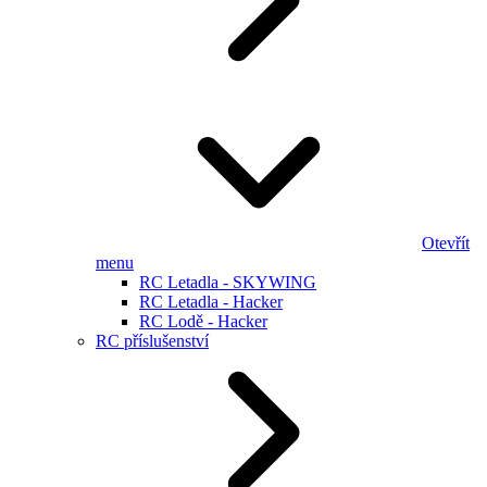
Otevřít
menu
RC Letadla - SKYWING
RC Letadla - Hacker
RC Lodě - Hacker
RC příslušenství