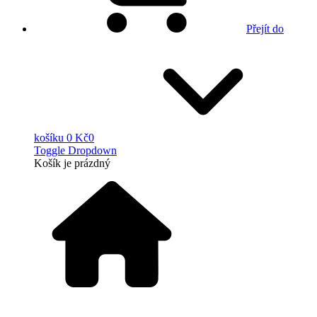
Přejít do
košíku
0 Kč
0
Toggle Dropdown
Košík
je prázdný