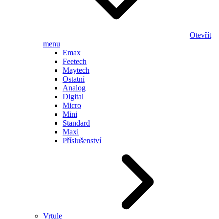
Otevřít
menu
Emax
Feetech
Maytech
Ostatní
Analog
Digital
Micro
Mini
Standard
Maxi
Příslušenství
Vrtule