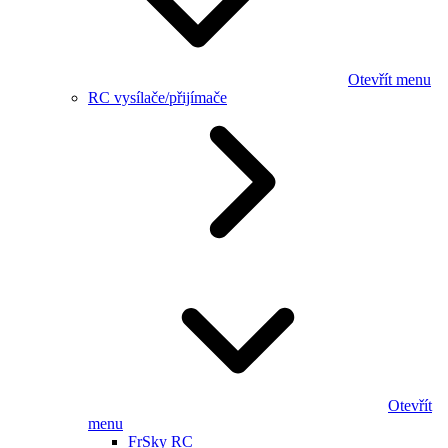
Otevřít menu
RC vysílače/přijímače
Otevřít
menu
FrSky RC