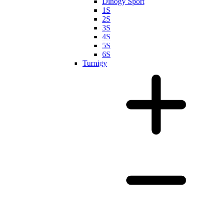
Dinogy Sport
1S
2S
3S
4S
5S
6S
Turnigy