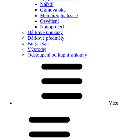
Nářadí
Gumová oka
Měření/Signalizace
Osvětlení
Nanoprotech
Dárkové poukazy
Dárkové předměty
Bug-a-Salt
Výprodej
Odstoupení od kupní smlouvy
Více