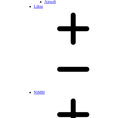
Airsoft
LiIon
NiMH