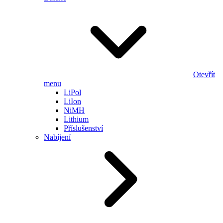
Otevřít
menu
LiPol
LiIon
NiMH
Lithium
Příslušenství
Nabíjení