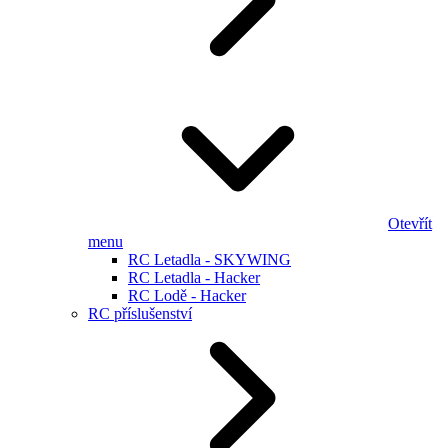
Otevřít
menu
RC Letadla - SKYWING
RC Letadla - Hacker
RC Lodě - Hacker
RC příslušenství