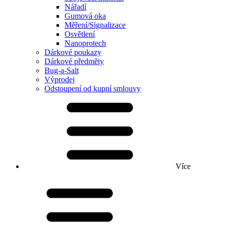
Nářadí
Gumová oka
Měření/Signalizace
Osvětlení
Nanoprotech
Dárkové poukazy
Dárkové předměty
Bug-a-Salt
Výprodej
Odstoupení od kupní smlouvy
Více