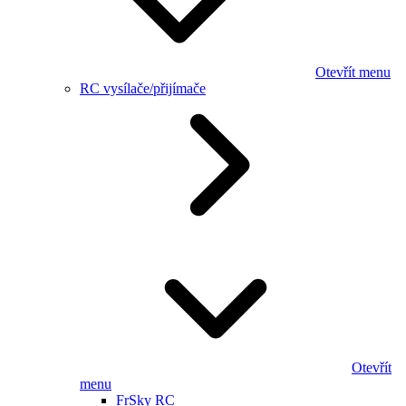
Otevřít menu
RC vysílače/přijímače
Otevřít
menu
FrSky RC