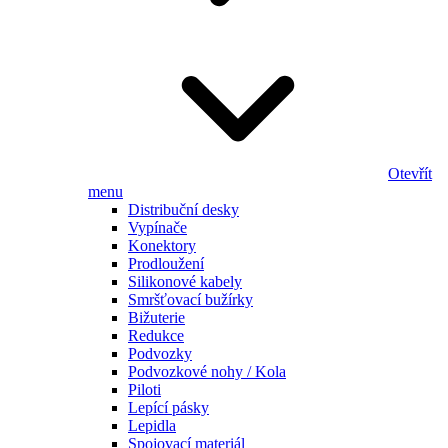
Otevřít
menu
Distribuční desky
Vypínače
Konektory
Prodloužení
Silikonové kabely
Smršťovací bužírky
Bižuterie
Redukce
Podvozky
Podvozkové nohy / Kola
Piloti
Lepící pásky
Lepidla
Spojovací materiál