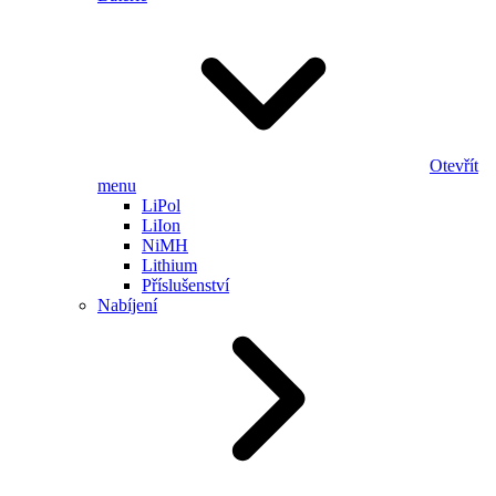
Otevřít
menu
LiPol
LiIon
NiMH
Lithium
Příslušenství
Nabíjení