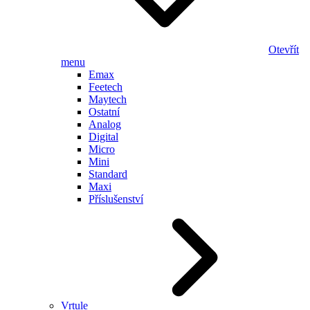
Otevřít
menu
Emax
Feetech
Maytech
Ostatní
Analog
Digital
Micro
Mini
Standard
Maxi
Příslušenství
Vrtule