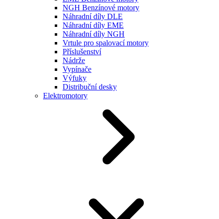
NGH Benzínové motory
Náhradní díly DLE
Náhradní díly EME
Náhradní díly NGH
Vrtule pro spalovací motory
Příslušenství
Nádrže
Vypínače
Výfuky
Distribuční desky
Elektromotory