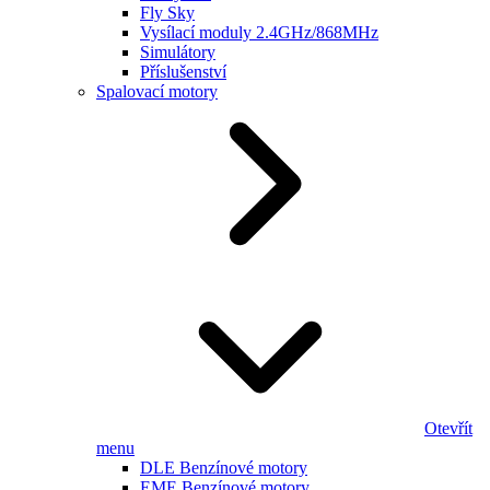
Fly Sky
Vysílací moduly 2.4GHz/868MHz
Simulátory
Příslušenství
Spalovací motory
Otevřít
menu
DLE Benzínové motory
EME Benzínové motory