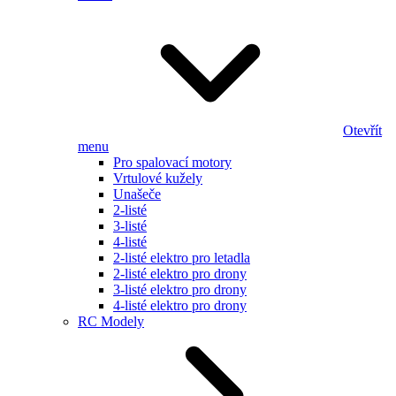
Otevřít
menu
Pro spalovací motory
Vrtulové kužely
Unašeče
2-listé
3-listé
4-listé
2-listé elektro pro letadla
2-listé elektro pro drony
3-listé elektro pro drony
4-listé elektro pro drony
RC Modely