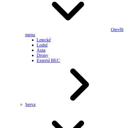
Otevřít
menu
Letecké
Lodní
Auta
Drony
Externí BEC
Serva