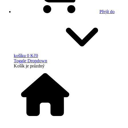
Přejít do
košíku
0 Kč
0
Toggle Dropdown
Košík
je prázdný