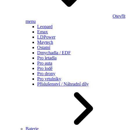
Otevřít
menu
Leopard
Emax
LDPower
Maytech
Ostatní
Dmychadla / EDF
Pro letadla
Pro auta
Pro lodě
Pro drony
Pro vrtulníky
Příslušenství / Náhradní díly
Baterie