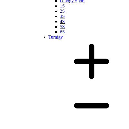
Dinogy Sport
1S
2S
3S
4S
5S
6S
Turnigy