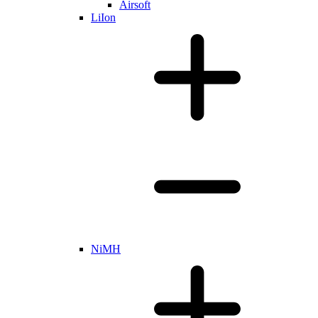
Airsoft
LiIon
NiMH