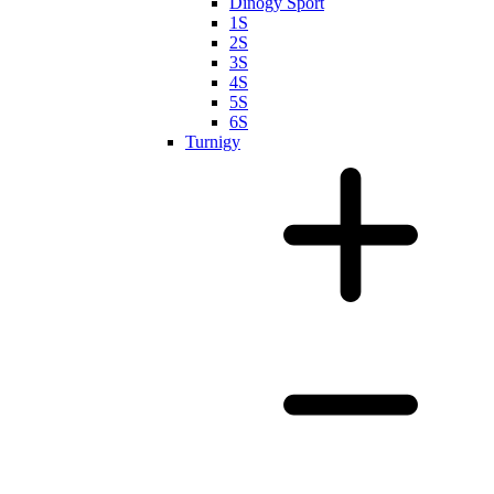
Dinogy Sport
1S
2S
3S
4S
5S
6S
Turnigy