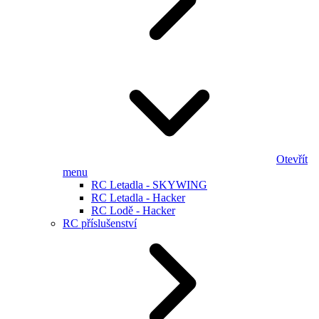
Otevřít
menu
RC Letadla - SKYWING
RC Letadla - Hacker
RC Lodě - Hacker
RC příslušenství