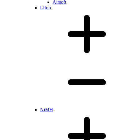
Airsoft
LiIon
NiMH