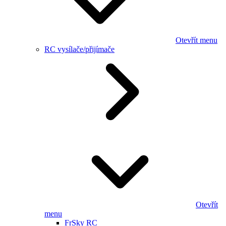
Otevřít menu
RC vysílače/přijímače
Otevřít
menu
FrSky RC