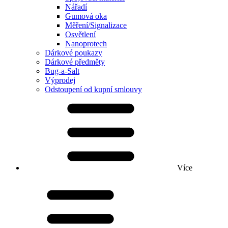
Nářadí
Gumová oka
Měření/Signalizace
Osvětlení
Nanoprotech
Dárkové poukazy
Dárkové předměty
Bug-a-Salt
Výprodej
Odstoupení od kupní smlouvy
Více