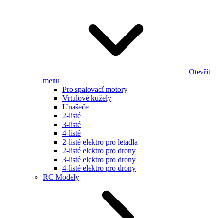
Otevřít
menu
Pro spalovací motory
Vrtulové kužely
Unašeče
2-listé
3-listé
4-listé
2-listé elektro pro letadla
2-listé elektro pro drony
3-listé elektro pro drony
4-listé elektro pro drony
RC Modely