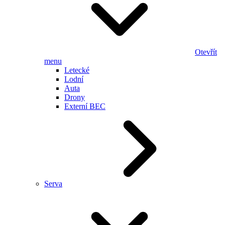
Otevřít
menu
Letecké
Lodní
Auta
Drony
Externí BEC
Serva