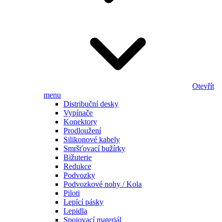
Otevřít
menu
Distribuční desky
Vypínače
Konektory
Prodloužení
Silikonové kabely
Smršťovací bužírky
Bižuterie
Redukce
Podvozky
Podvozkové nohy / Kola
Piloti
Lepící pásky
Lepidla
Spojovací materiál