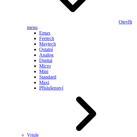
Otevřít
menu
Emax
Feetech
Maytech
Ostatní
Analog
Digital
Micro
Mini
Standard
Maxi
Příslušenství
Vrtule