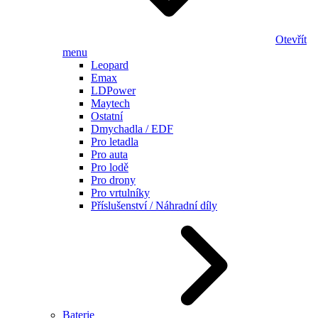
Otevřít
menu
Leopard
Emax
LDPower
Maytech
Ostatní
Dmychadla / EDF
Pro letadla
Pro auta
Pro lodě
Pro drony
Pro vrtulníky
Příslušenství / Náhradní díly
Baterie