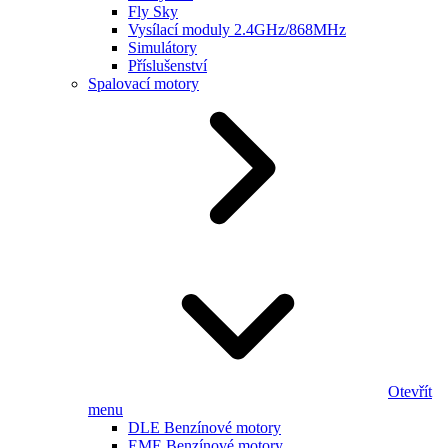
Fly Sky
Vysílací moduly 2.4GHz/868MHz
Simulátory
Příslušenství
Spalovací motory
Otevřít
menu
DLE Benzínové motory
EME Benzínové motory