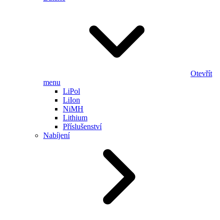
Otevřít
menu
LiPol
LiIon
NiMH
Lithium
Příslušenství
Nabíjení