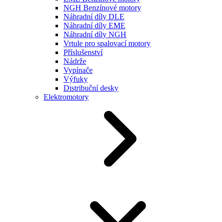
NGH Benzínové motory
Náhradní díly DLE
Náhradní díly EME
Náhradní díly NGH
Vrtule pro spalovací motory
Příslušenství
Nádrže
Vypínače
Výfuky
Distribuční desky
Elektromotory