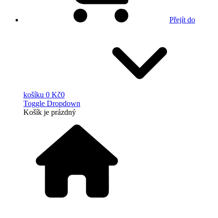
Přejít do
košíku
0 Kč
0
Toggle Dropdown
Košík
je prázdný