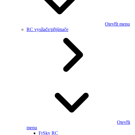
Otevřít menu
RC vysílače/přijímače
Otevřít
menu
FrSky RC