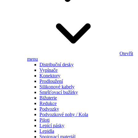
Otevřít
menu
Distribuční desky
Vypínače
Konektory
Prodloužení
Silikonové kabely
Smršťovací bužírky
Bižuterie
Redukce
Podvozky
Podvozkové nohy / Kola
Piloti
Lepící pásky
Lepidla
Spojovací materiál