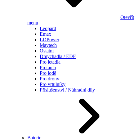
Otevřít
menu
Leopard
Emax
LDPower
Maytech
Ostatní
Dmychadla / EDF
Pro letadla
Pro auta
Pro lodě
Pro drony
Pro vrtulníky
Příslušenství / Náhradní díly
Baterie