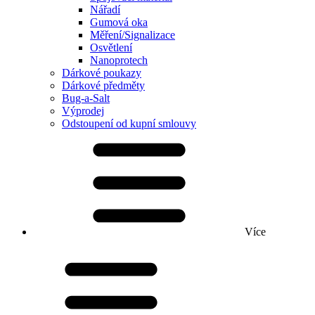
Nářadí
Gumová oka
Měření/Signalizace
Osvětlení
Nanoprotech
Dárkové poukazy
Dárkové předměty
Bug-a-Salt
Výprodej
Odstoupení od kupní smlouvy
Více