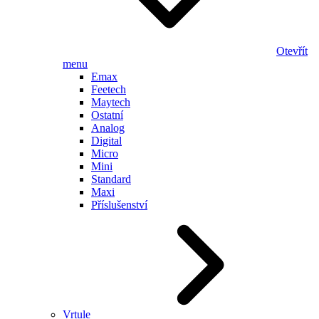
Otevřít
menu
Emax
Feetech
Maytech
Ostatní
Analog
Digital
Micro
Mini
Standard
Maxi
Příslušenství
Vrtule