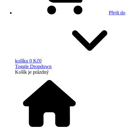
Přejít do
košíku
0 Kč
0
Toggle Dropdown
Košík
je prázdný