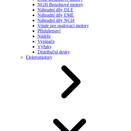
NGH Benzínové motory
Náhradní díly DLE
Náhradní díly EME
Náhradní díly NGH
Vrtule pro spalovací motory
Příslušenství
Nádrže
Vypínače
Výfuky
Distribuční desky
Elektromotory