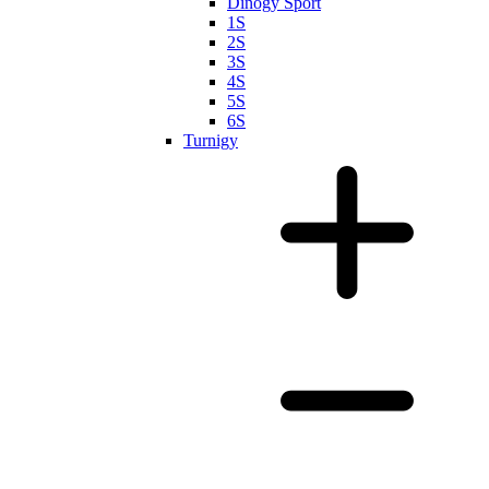
Dinogy Sport
1S
2S
3S
4S
5S
6S
Turnigy