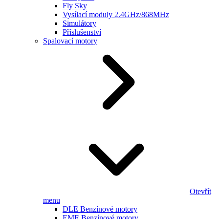
Fly Sky
Vysílací moduly 2.4GHz/868MHz
Simulátory
Příslušenství
Spalovací motory
Otevřít
menu
DLE Benzínové motory
EME Benzínové motory