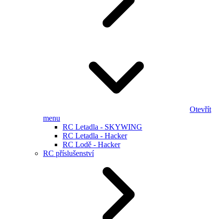
Otevřít
menu
RC Letadla - SKYWING
RC Letadla - Hacker
RC Lodě - Hacker
RC příslušenství