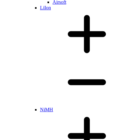
Airsoft
LiIon
NiMH