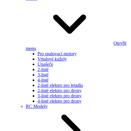
Otevřít
menu
Pro spalovací motory
Vrtulové kužely
Unašeče
2-listé
3-listé
4-listé
2-listé elektro pro letadla
2-listé elektro pro drony
3-listé elektro pro drony
4-listé elektro pro drony
RC Modely