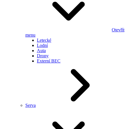
Otevřít
menu
Letecké
Lodní
Auta
Drony
Externí BEC
Serva