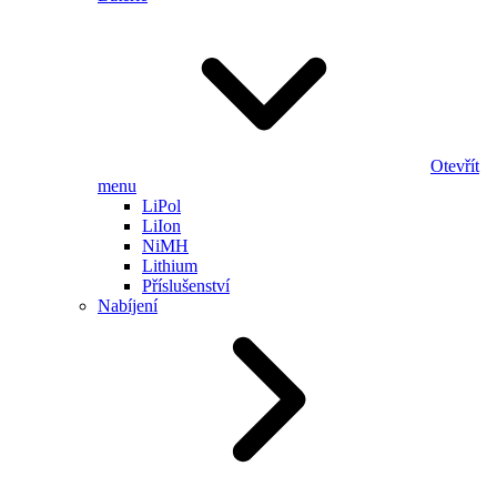
Otevřít
menu
LiPol
LiIon
NiMH
Lithium
Příslušenství
Nabíjení