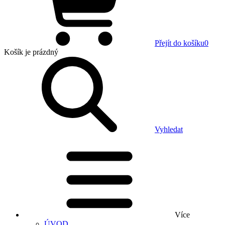
Přejít do košíku
0
Košík
je prázdný
Vyhledat
Více
ÚVOD