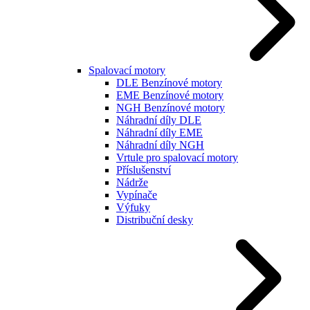
Spalovací motory
DLE Benzínové motory
EME Benzínové motory
NGH Benzínové motory
Náhradní díly DLE
Náhradní díly EME
Náhradní díly NGH
Vrtule pro spalovací motory
Příslušenství
Nádrže
Vypínače
Výfuky
Distribuční desky