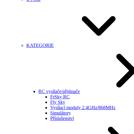
KATEGORIE
RC vysílače/přijímače
FrSky RC
Fly Sky
Vysílací moduly 2.4GHz/868MHz
Simulátory
Příslušenství