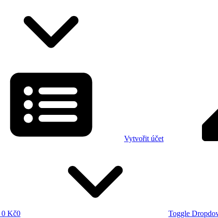
Vytvořit účet
0 Kč
0
Toggle Dropdo