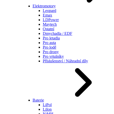
Elektromotory
Leopard
Emax
LDPower
Maytech
Ostatní
Dmychadla / EDF
Pro letadla
Pro auta
Pro lodě
Pro drony
Pro vrtulníky
Příslušenství / Náhradní díly
Baterie
LiPol
LiIon
NiMH