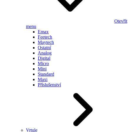
Otevřít
menu
Emax
Feetech
Maytech
Ostatní
Analog
Digital
Micro
Mini
Standard
Maxi
Příslušenství
Vrtule