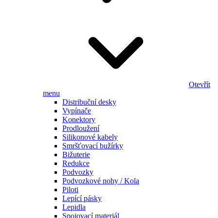
Otevřít
menu
Distribuční desky
Vypínače
Konektory
Prodloužení
Silikonové kabely
Smršťovací bužírky
Bižuterie
Redukce
Podvozky
Podvozkové nohy / Kola
Piloti
Lepící pásky
Lepidla
Spojovací materiál