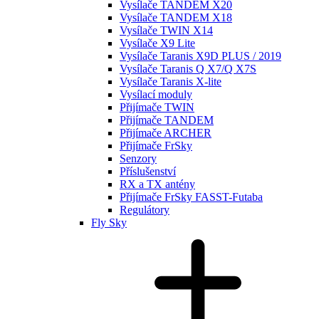
Vysílače TANDEM X20
Vysílače TANDEM X18
Vysílače TWIN X14
Vysílače X9 Lite
Vysílače Taranis X9D PLUS / 2019
Vysílače Taranis Q X7/Q X7S
Vysílače Taranis X-lite
Vysílací moduly
Přijímače TWIN
Přijímače TANDEM
Přijímače ARCHER
Přijímače FrSky
Senzory
Příslušenství
RX a TX antény
Přijímače FrSky FASST-Futaba
Regulátory
Fly Sky