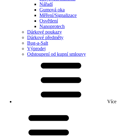
Nářadí
Gumová oka
Měření/Signalizace
Osvětlení
Nanoprotech
Dárkové poukazy
Dárkové předměty
Bug-a-Salt
Výprodej
Odstoupení od kupní smlouvy
Více