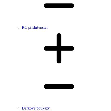
RC příslušenství
Dárkové poukazy