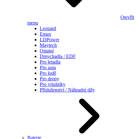
Otevřít
menu
Leopard
Emax
LDPower
Maytech
Ostatní
Dmychadla / EDF
Pro letadla
Pro auta
Pro lodě
Pro drony
Pro vrtulníky
Příslušenství / Náhradní díly
Baterie