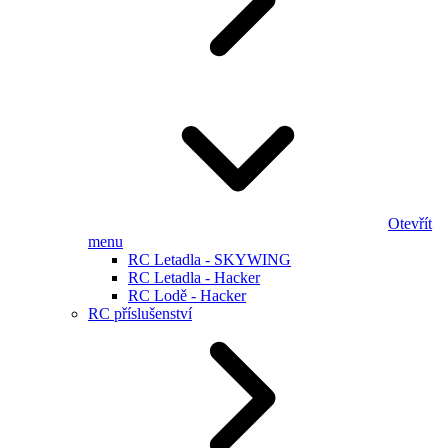
Otevřít
menu
RC Letadla - SKYWING
RC Letadla - Hacker
RC Lodě - Hacker
RC příslušenství