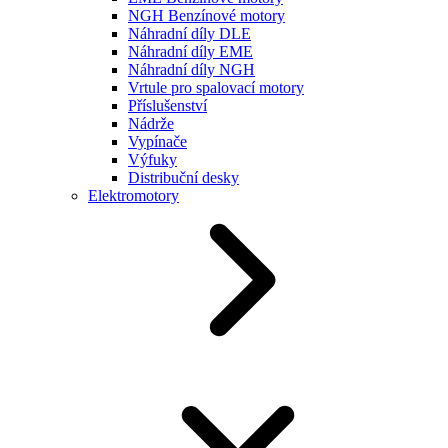
NGH Benzínové motory
Náhradní díly DLE
Náhradní díly EME
Náhradní díly NGH
Vrtule pro spalovací motory
Příslušenství
Nádrže
Vypínače
Výfuky
Distribuční desky
Elektromotory