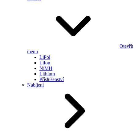
Otevřít
menu
LiPol
LiIon
NiMH
Lithium
Příslušenství
Nabíjení