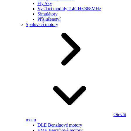
Fly Sky
Vysílací moduly 2.4GHz/868MHz
Simulátory
Příslušenství
Spalovací motory
Otevřít
menu
DLE Benzínové motory
EME Benzínové motory