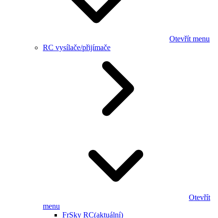
Otevřít menu
RC vysílače/přijímače
Otevřít
menu
FrSky RC
(aktuální)