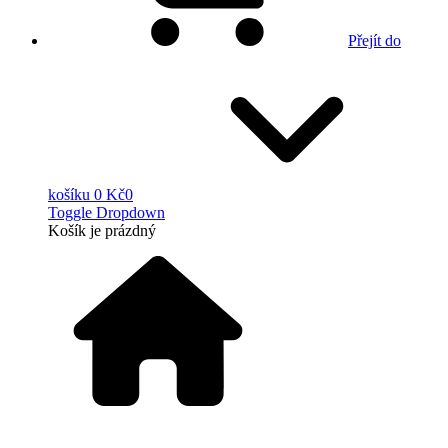
Přejít do
košíku
0 Kč
0
Toggle Dropdown
Košík
je prázdný