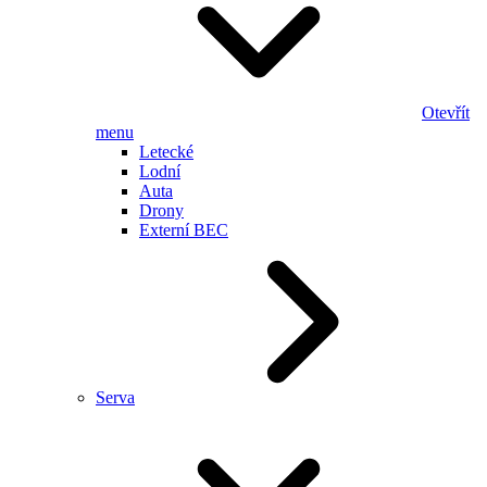
Otevřít
menu
Letecké
Lodní
Auta
Drony
Externí BEC
Serva