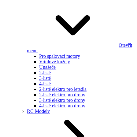
Otevřít
menu
Pro spalovací motory
Vrtulové kužely
Unašeče
2-listé
3-listé
4-listé
2-listé elektro pro letadla
2-listé elektro pro drony
3-listé elektro pro drony
4-listé elektro pro drony
RC Modely