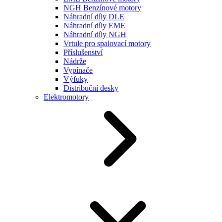
NGH Benzínové motory
Náhradní díly DLE
Náhradní díly EME
Náhradní díly NGH
Vrtule pro spalovací motory
Příslušenství
Nádrže
Vypínače
Výfuky
Distribuční desky
Elektromotory