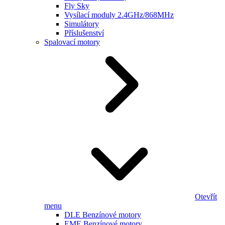
Fly Sky
Vysílací moduly 2.4GHz/868MHz
Simulátory
Příslušenství
Spalovací motory
Otevřít
menu
DLE Benzínové motory
EME Benzínové motory