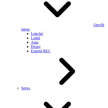
Otevřít
menu
Letecké
Lodní
Auta
Drony
Externí BEC
Serva