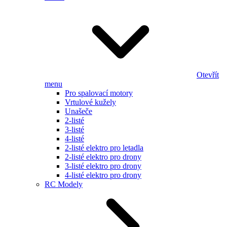
Otevřít
menu
Pro spalovací motory
Vrtulové kužely
Unašeče
2-listé
3-listé
4-listé
2-listé elektro pro letadla
2-listé elektro pro drony
3-listé elektro pro drony
4-listé elektro pro drony
RC Modely