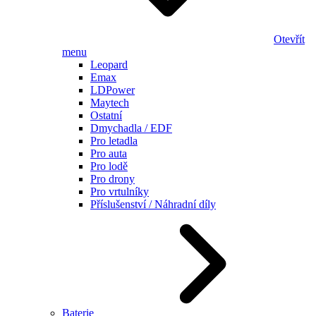
Otevřít
menu
Leopard
Emax
LDPower
Maytech
Ostatní
Dmychadla / EDF
Pro letadla
Pro auta
Pro lodě
Pro drony
Pro vrtulníky
Příslušenství / Náhradní díly
Baterie