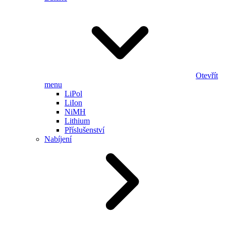
Otevřít
menu
LiPol
LiIon
NiMH
Lithium
Příslušenství
Nabíjení