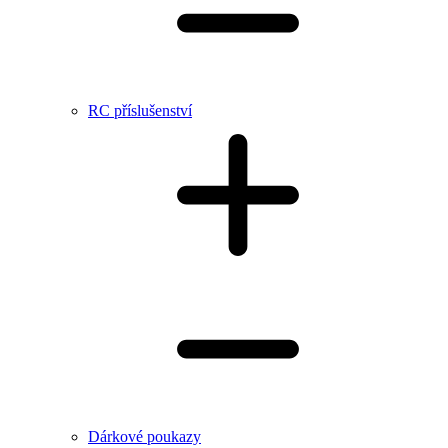
RC příslušenství
Dárkové poukazy