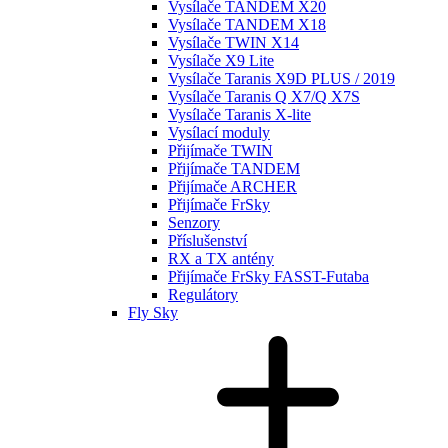
Vysílače TANDEM X20
Vysílače TANDEM X18
Vysílače TWIN X14
Vysílače X9 Lite
Vysílače Taranis X9D PLUS / 2019
Vysílače Taranis Q X7/Q X7S
Vysílače Taranis X-lite
Vysílací moduly
Přijímače TWIN
Přijímače TANDEM
Přijímače ARCHER
Přijímače FrSky
Senzory
Příslušenství
RX a TX antény
Přijímače FrSky FASST-Futaba
Regulátory
Fly Sky