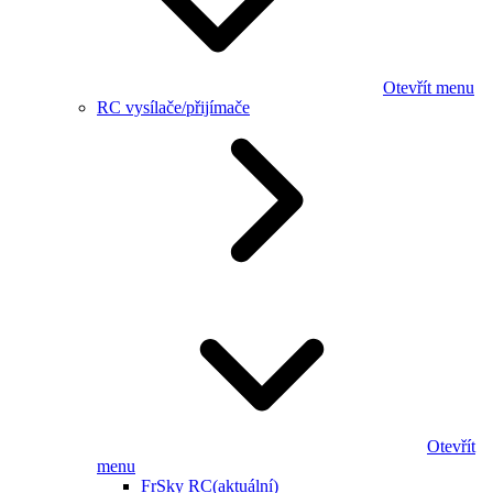
Otevřít menu
RC vysílače/přijímače
Otevřít
menu
FrSky RC
(aktuální)