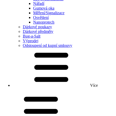
Nářadí
Gumová oka
Měření/Signalizace
Osvětlení
Nanoprotech
Dárkové poukazy
Dárkové předměty
Bug-a-Salt
Výprodej
Odstoupení od kupní smlouvy
Více