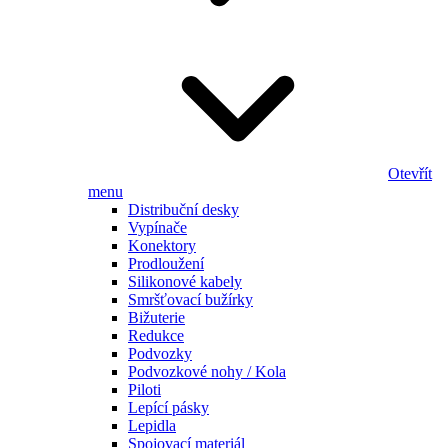
Otevřít
menu
Distribuční desky
Vypínače
Konektory
Prodloužení
Silikonové kabely
Smršťovací bužírky
Bižuterie
Redukce
Podvozky
Podvozkové nohy / Kola
Piloti
Lepící pásky
Lepidla
Spojovací materiál