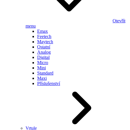
Otevřít
menu
Emax
Feetech
Maytech
Ostatní
Analog
Digital
Micro
Mini
Standard
Maxi
Příslušenství
Vrtule