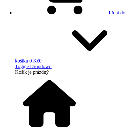
Přejít do
košíku
0 Kč
0
Toggle Dropdown
Košík
je prázdný