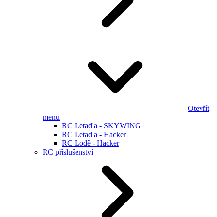
Otevřít
menu
RC Letadla - SKYWING
RC Letadla - Hacker
RC Lodě - Hacker
RC příslušenství