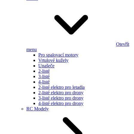
Otevřít
menu
Pro spalovací motory
Vrtulové kužely
Unašeče
2-listé
3-listé
4-listé
2-listé elektro pro letadla
2-listé elektro pro drony
3-listé elektro pro drony
4-listé elektro pro drony
RC Modely