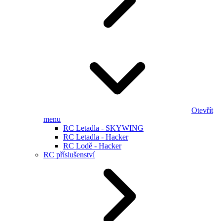
Otevřít
menu
RC Letadla - SKYWING
RC Letadla - Hacker
RC Lodě - Hacker
RC příslušenství