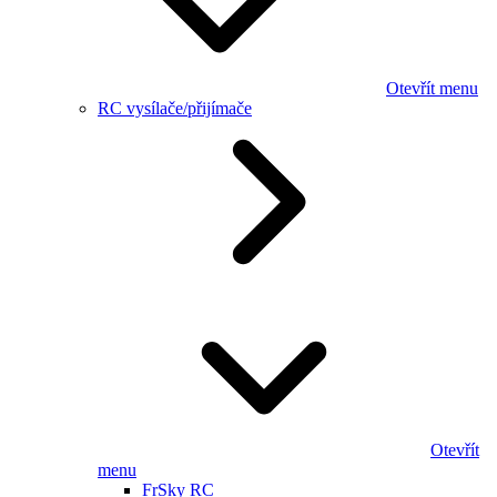
Otevřít menu
RC vysílače/přijímače
Otevřít
menu
FrSky RC