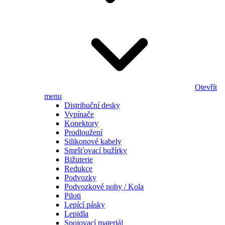
Otevřít
menu
Distribuční desky
Vypínače
Konektory
Prodloužení
Silikonové kabely
Smršťovací bužírky
Bižuterie
Redukce
Podvozky
Podvozkové nohy / Kola
Piloti
Lepící pásky
Lepidla
Spojovací materiál