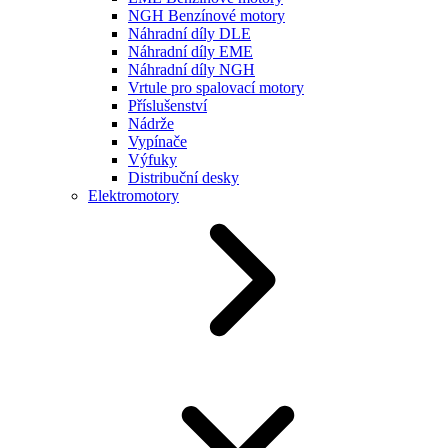
NGH Benzínové motory
Náhradní díly DLE
Náhradní díly EME
Náhradní díly NGH
Vrtule pro spalovací motory
Příslušenství
Nádrže
Vypínače
Výfuky
Distribuční desky
Elektromotory