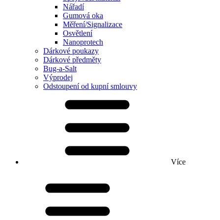
Nářadí
Gumová oka
Měření/Signalizace
Osvětlení
Nanoprotech
Dárkové poukazy
Dárkové předměty
Bug-a-Salt
Výprodej
Odstoupení od kupní smlouvy
Více