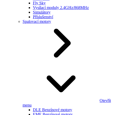
Fly Sky
Vysílací moduly 2.4GHz/868MHz
Simulátory
Příslušenství
Spalovací motory
Otevřít
menu
DLE Benzínové motory
EME Benzínové motory