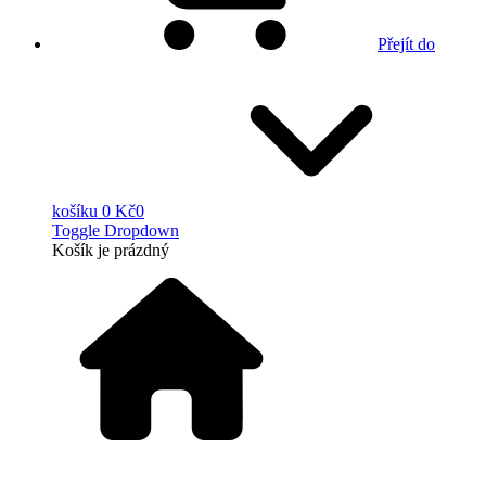
Přejít do
košíku
0 Kč
0
Toggle Dropdown
Košík
je prázdný