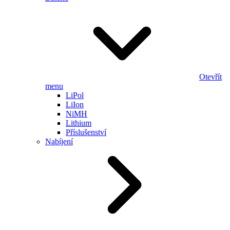
Otevřít
menu
LiPol
LiIon
NiMH
Lithium
Příslušenství
Nabíjení