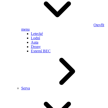
Otevřít
menu
Letecké
Lodní
Auta
Drony
Externí BEC
Serva