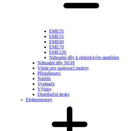
EME35
EME55
EME60
EME70
EME120
Náhradní díly k elektrickým startérům
Náhradní díly NGH
Vrtule pro spalovací motory
Příslušenství
Nádrže
Vypínače
Výfuky
Distribuční desky
Elektromotory