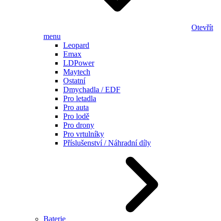
Otevřít
menu
Leopard
Emax
LDPower
Maytech
Ostatní
Dmychadla / EDF
Pro letadla
Pro auta
Pro lodě
Pro drony
Pro vrtulníky
Příslušenství / Náhradní díly
Baterie