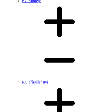
RC Modely
RC příslušenství