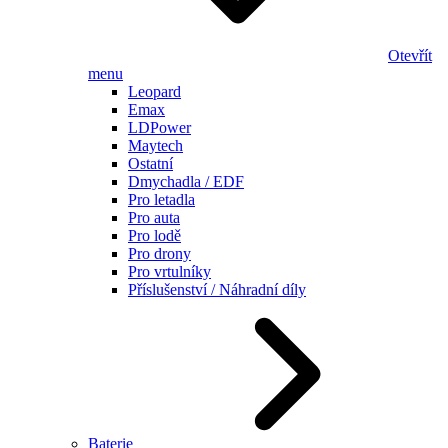
Otevřít
menu
Leopard
Emax
LDPower
Maytech
Ostatní
Dmychadla / EDF
Pro letadla
Pro auta
Pro lodě
Pro drony
Pro vrtulníky
Příslušenství / Náhradní díly
Baterie