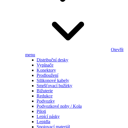
Otevřít
menu
Distribuční desky
Vypínače
Konektory
Prodloužení
Silikonové kabely
Smršťovací bužírky
Bižuterie
Redukce
Podvozky
Podvozkové nohy / Kola
Piloti
Lepící pásky
Lepidla
Spojovací materiál