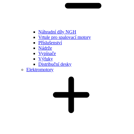
Náhradní díly NGH
Vrtule pro spalovací motory
Příslušenství
Nádrže
Vypínače
Výfuky
Distribuční desky
Elektromotory