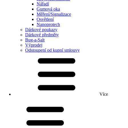
Nářadí
Gumová oka
Měření/Signalizace
Osvětlení
Nanoprotech
Dárkové poukazy
Dárkové předměty
Bug-a-Salt
Výprodej
Odstoupení od kupní smlouvy
Více