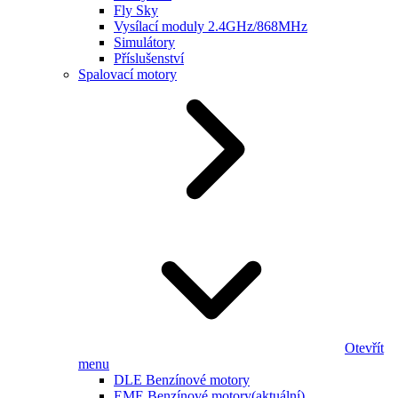
Fly Sky
Vysílací moduly 2.4GHz/868MHz
Simulátory
Příslušenství
Spalovací motory
Otevřít
menu
DLE Benzínové motory
EME Benzínové motory
(aktuální)