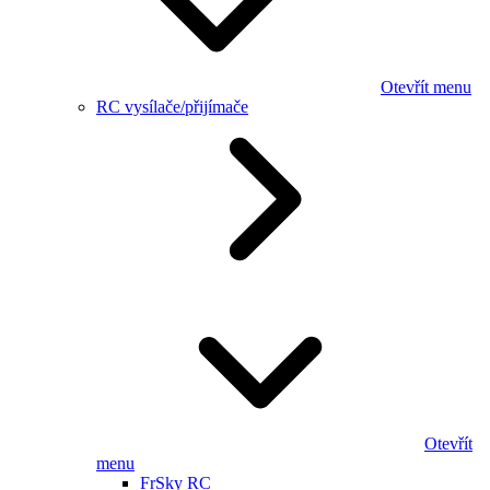
Otevřít menu
RC vysílače/přijímače
Otevřít
menu
FrSky RC