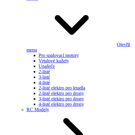
Otevřít
menu
Pro spalovací motory
Vrtulové kužely
Unašeče
2-listé
3-listé
4-listé
2-listé elektro pro letadla
2-listé elektro pro drony
3-listé elektro pro drony
4-listé elektro pro drony
RC Modely