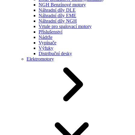
NGH Benzínové motory
Náhradní díly DLE
Náhradní díly EME
Náhradní díly NGH
Vrtule pro spalovací motory
Příslušenství
Nádrže
Vypínače
Výfuky
Distribuční desky
Elektromotory