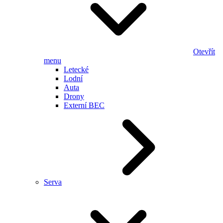
Otevřít
menu
Letecké
Lodní
Auta
Drony
Externí BEC
Serva