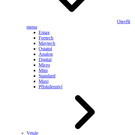
Otevřít
menu
Emax
Feetech
Maytech
Ostatní
Analog
Digital
Micro
Mini
Standard
Maxi
Příslušenství
Vrtule