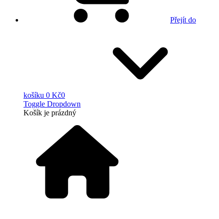
Přejít do
košíku
0 Kč
0
Toggle Dropdown
Košík
je prázdný