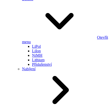
Otevřít
menu
LiPol
LiIon
NiMH
Lithium
Příslušenství
Nabíjení