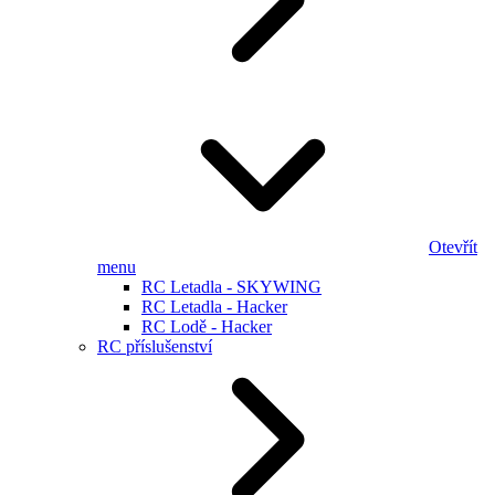
Otevřít
menu
RC Letadla - SKYWING
RC Letadla - Hacker
RC Lodě - Hacker
RC příslušenství