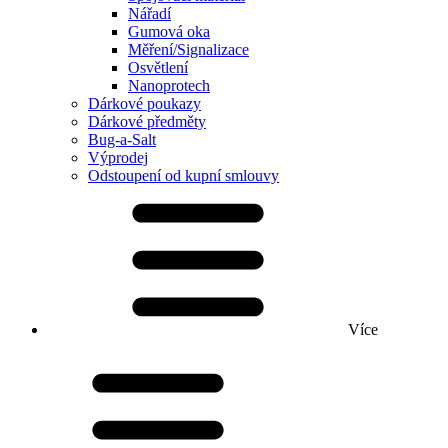
Nářadí
Gumová oka
Měření/Signalizace
Osvětlení
Nanoprotech
Dárkové poukazy
Dárkové předměty
Bug-a-Salt
Výprodej
Odstoupení od kupní smlouvy
Více