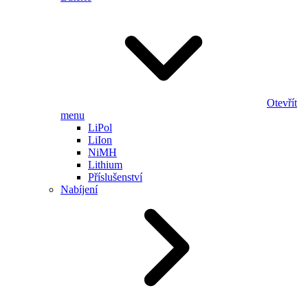
Otevřít
menu
LiPol
LiIon
NiMH
Lithium
Příslušenství
Nabíjení