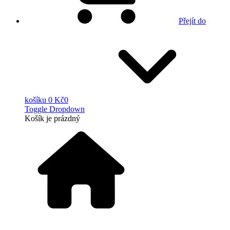
Přejít do
košíku
0 Kč
0
Toggle Dropdown
Košík
je prázdný