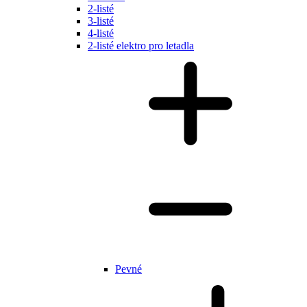
2-listé
3-listé
4-listé
2-listé elektro pro letadla
Pevné