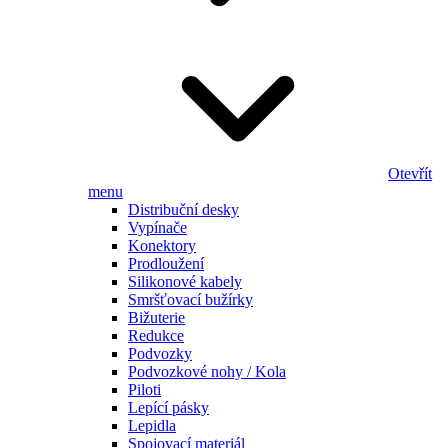
Otevřít
menu
Distribuční desky
Vypínače
Konektory
Prodloužení
Silikonové kabely
Smršťovací bužírky
Bižuterie
Redukce
Podvozky
Podvozkové nohy / Kola
Piloti
Lepící pásky
Lepidla
Spojovací materiál