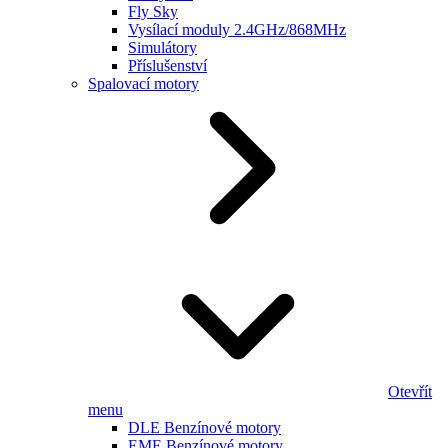
Fly Sky
Vysílací moduly 2.4GHz/868MHz
Simulátory
Příslušenství
Spalovací motory
Otevřít
menu
DLE Benzínové motory
EME Benzínové motory