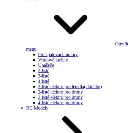
Otevřít
menu
Pro spalovací motory
Vrtulové kužely
Unašeče
2-listé
3-listé
4-listé
2-listé elektro pro letadla
(aktuální)
2-listé elektro pro drony
3-listé elektro pro drony
4-listé elektro pro drony
RC Modely