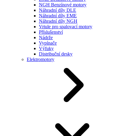
NGH Benzínové motory
Náhradní díly DLE
Náhradní díly EME
Náhradní díly NGH
Vrtule pro spalovací motory
Příslušenství
Nádrže
Vypínače
Výfuky
Distribuční desky
Elektromotory