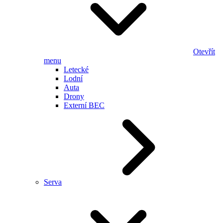
Otevřít
menu
Letecké
Lodní
Auta
Drony
Externí BEC
Serva