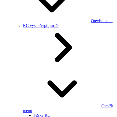
Otevřít menu
RC vysílače/přijímače
Otevřít
menu
FrSky RC