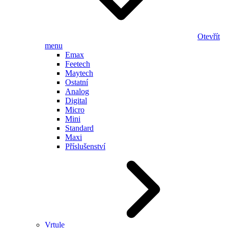
Otevřít
menu
Emax
Feetech
Maytech
Ostatní
Analog
Digital
Micro
Mini
Standard
Maxi
Příslušenství
Vrtule