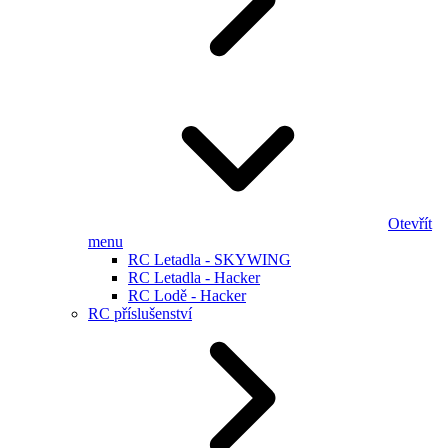
Otevřít
menu
RC Letadla - SKYWING
RC Letadla - Hacker
RC Lodě - Hacker
RC příslušenství