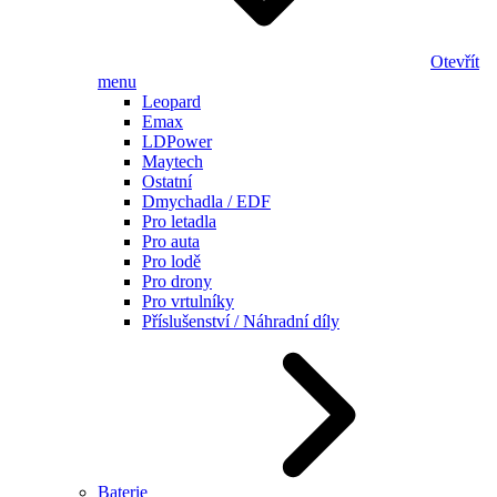
Otevřít
menu
Leopard
Emax
LDPower
Maytech
Ostatní
Dmychadla / EDF
Pro letadla
Pro auta
Pro lodě
Pro drony
Pro vrtulníky
Příslušenství / Náhradní díly
Baterie