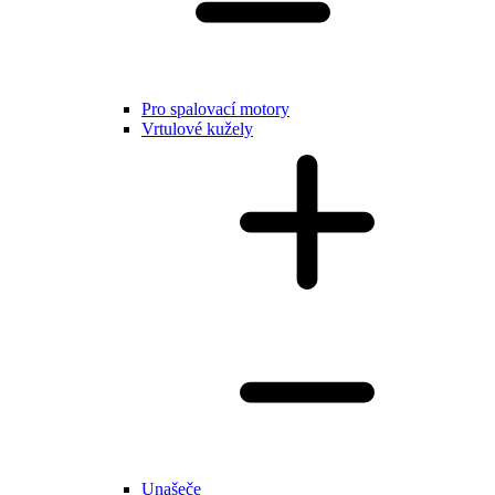
Pro spalovací motory
Vrtulové kužely
Unašeče