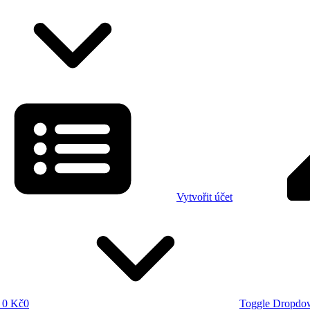
Vytvořit účet
0 Kč
0
Toggle Dropdo