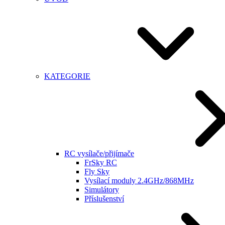
KATEGORIE
RC vysílače/přijímače
FrSky RC
Fly Sky
Vysílací moduly 2.4GHz/868MHz
Simulátory
Příslušenství