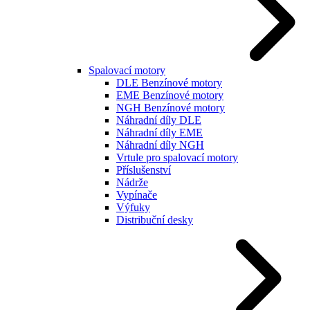
Spalovací motory
DLE Benzínové motory
EME Benzínové motory
NGH Benzínové motory
Náhradní díly DLE
Náhradní díly EME
Náhradní díly NGH
Vrtule pro spalovací motory
Příslušenství
Nádrže
Vypínače
Výfuky
Distribuční desky