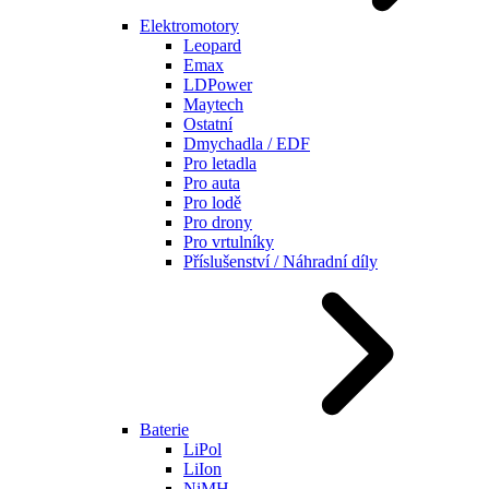
Elektromotory
Leopard
Emax
LDPower
Maytech
Ostatní
Dmychadla / EDF
Pro letadla
Pro auta
Pro lodě
Pro drony
Pro vrtulníky
Příslušenství / Náhradní díly
Baterie
LiPol
LiIon
NiMH