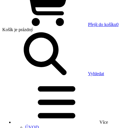
Přejít do košíku
0
Košík
je prázdný
Vyhledat
Více
ÚVOD