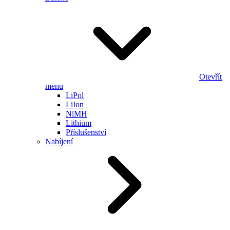
Otevřít
menu
LiPol
LiIon
NiMH
Lithium
Příslušenství
Nabíjení