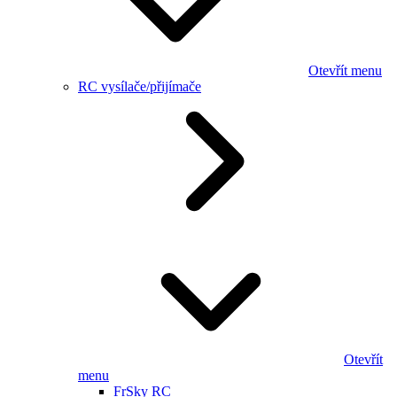
Otevřít menu
RC vysílače/přijímače
Otevřít
menu
FrSky RC