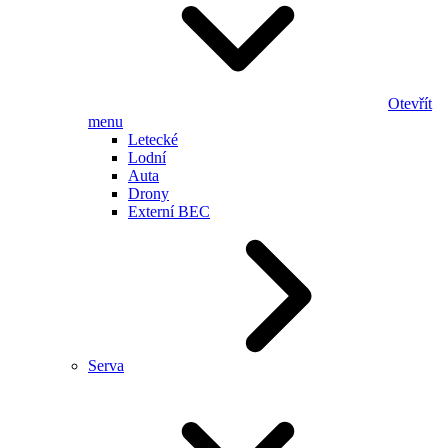
Otevřít
menu
Letecké
Lodní
Auta
Drony
Externí BEC
Serva