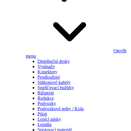
Otevřít
menu
Distribuční desky
Vypínače
Konektory
Prodloužení
Silikonové kabely
Smršťovací bužírky
Bižuterie
Redukce
Podvozky
Podvozkové nohy / Kola
Piloti
Lepící pásky
Lepidla
Spojovací materiál