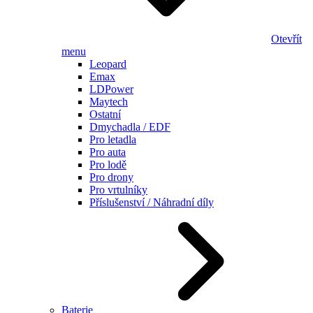
Otevřít
menu
Leopard
Emax
LDPower
Maytech
Ostatní
Dmychadla / EDF
Pro letadla
Pro auta
Pro lodě
Pro drony
Pro vrtulníky
Příslušenství / Náhradní díly
Baterie