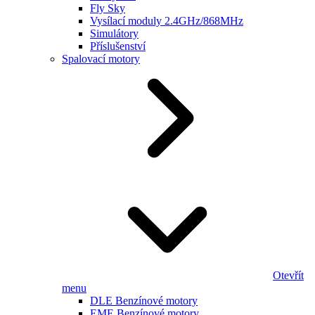
Fly Sky
Vysílací moduly 2.4GHz/868MHz
Simulátory
Příslušenství
Spalovací motory
Otevřít
menu
DLE Benzínové motory
EME Benzínové motory