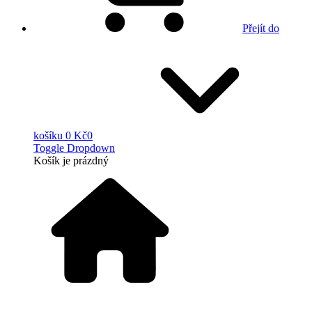
Přejít do
košíku
0 Kč
0
Toggle Dropdown
Košík
je prázdný