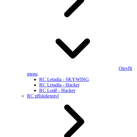
Otevřít
menu
RC Letadla - SKYWING
RC Letadla - Hacker
RC Lodě - Hacker
RC příslušenství