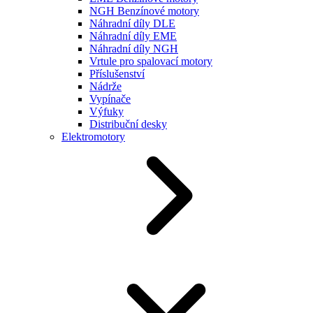
NGH Benzínové motory
Náhradní díly DLE
Náhradní díly EME
Náhradní díly NGH
Vrtule pro spalovací motory
Příslušenství
Nádrže
Vypínače
Výfuky
Distribuční desky
Elektromotory