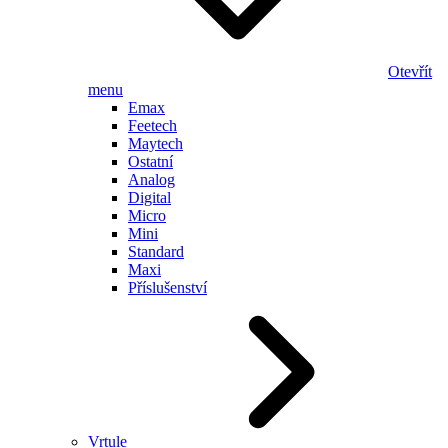
Otevřít
menu
Emax
Feetech
Maytech
Ostatní
Analog
Digital
Micro
Mini
Standard
Maxi
Příslušenství
Vrtule