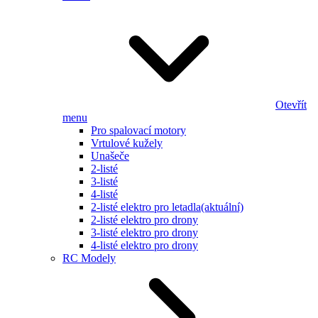
Otevřít
menu
Pro spalovací motory
Vrtulové kužely
Unašeče
2-listé
3-listé
4-listé
2-listé elektro pro letadla
(aktuální)
2-listé elektro pro drony
3-listé elektro pro drony
4-listé elektro pro drony
RC Modely