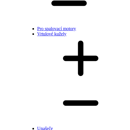
Pro spalovací motory
Vrtulové kužely
Unašeče