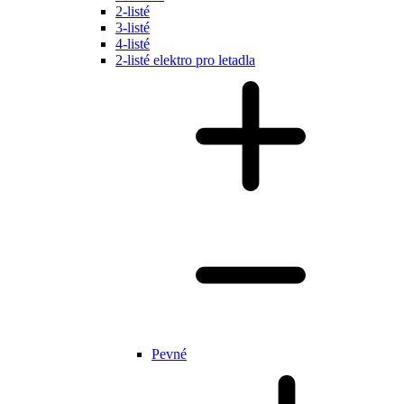
2-listé
3-listé
4-listé
2-listé elektro pro letadla
Pevné