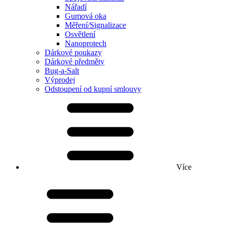
Nářadí
Gumová oka
Měření/Signalizace
Osvětlení
Nanoprotech
Dárkové poukazy
Dárkové předměty
Bug-a-Salt
Výprodej
Odstoupení od kupní smlouvy
Více