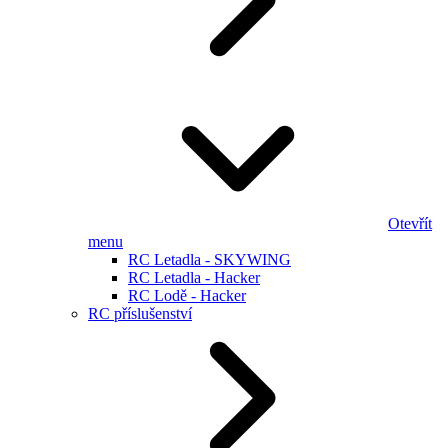
Otevřít
menu
RC Letadla - SKYWING
RC Letadla - Hacker
RC Lodě - Hacker
RC příslušenství