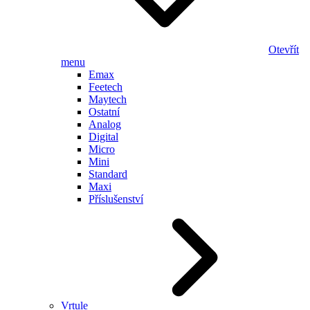
Otevřít
menu
Emax
Feetech
Maytech
Ostatní
Analog
Digital
Micro
Mini
Standard
Maxi
Příslušenství
Vrtule