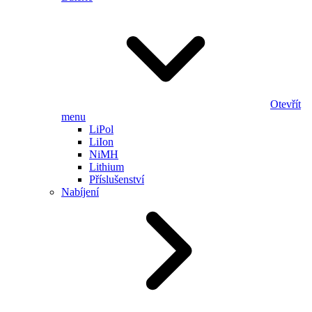
Otevřít
menu
LiPol
LiIon
NiMH
Lithium
Příslušenství
Nabíjení