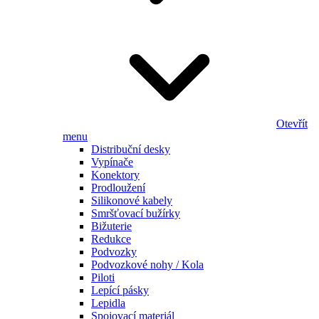
Otevřít
menu
Distribuční desky
Vypínače
Konektory
Prodloužení
Silikonové kabely
Smršťovací bužírky
Bižuterie
Redukce
Podvozky
Podvozkové nohy / Kola
Piloti
Lepící pásky
Lepidla
Spojovací materiál