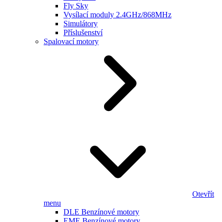
Fly Sky
Vysílací moduly 2.4GHz/868MHz
Simulátory
Příslušenství
Spalovací motory
Otevřít
menu
DLE Benzínové motory
EME Benzínové motory