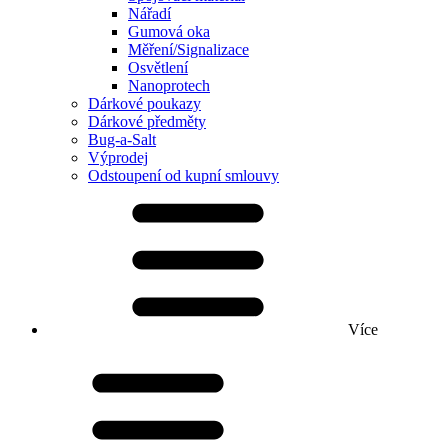
Nářadí
Gumová oka
Měření/Signalizace
Osvětlení
Nanoprotech
Dárkové poukazy
Dárkové předměty
Bug-a-Salt
Výprodej
Odstoupení od kupní smlouvy
Více