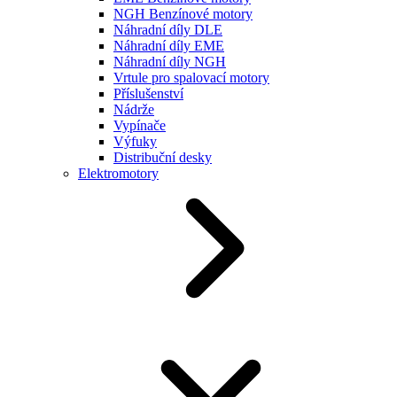
NGH Benzínové motory
Náhradní díly DLE
Náhradní díly EME
Náhradní díly NGH
Vrtule pro spalovací motory
Příslušenství
Nádrže
Vypínače
Výfuky
Distribuční desky
Elektromotory