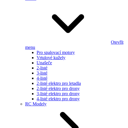
Otevřít
menu
Pro spalovací motory
Vrtulové kužely
Unašeče
2-listé
3-listé
4-listé
2-listé elektro pro letadla
2-listé elektro pro drony
3-listé elektro pro drony
4-listé elektro pro drony
RC Modely