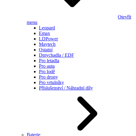
Otevřít
menu
Leopard
Emax
LDPower
Maytech
Ostatní
Dmychadla / EDF
Pro letadla
Pro auta
Pro lodě
Pro drony
Pro vrtulníky
Příslušenství / Náhradní díly
Baterie