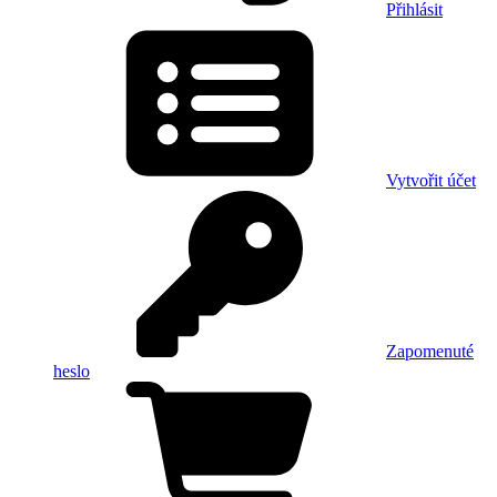
Přihlásit
Vytvořit účet
Zapomenuté
heslo