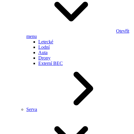
Otevřít
menu
Letecké
Lodní
Auta
Drony
Externí BEC
Serva