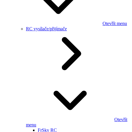
Otevřít menu
RC vysílače/přijímače
Otevřít
menu
FrSky RC