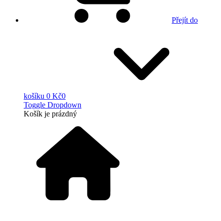
Přejít do
košíku
0 Kč
0
Toggle Dropdown
Košík
je prázdný