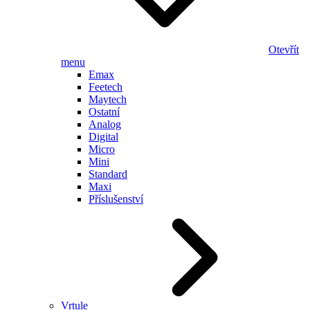
Otevřít
menu
Emax
Feetech
Maytech
Ostatní
Analog
Digital
Micro
Mini
Standard
Maxi
Příslušenství
Vrtule