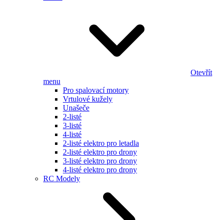
Otevřít
menu
Pro spalovací motory
Vrtulové kužely
Unašeče
2-listé
3-listé
4-listé
2-listé elektro pro letadla
2-listé elektro pro drony
3-listé elektro pro drony
4-listé elektro pro drony
RC Modely