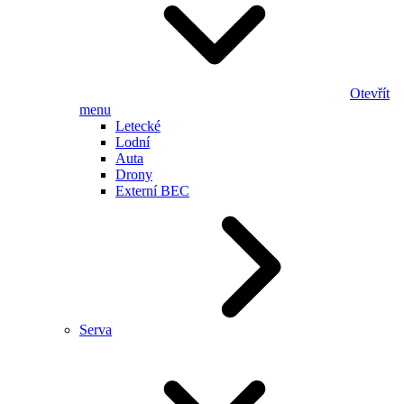
Otevřít
menu
Letecké
Lodní
Auta
Drony
Externí BEC
Serva