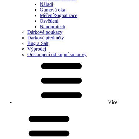
Nářadí
Gumová oka
Měření/Signalizace
Osvětlení
Nanoprotech
Dárkové poukazy
Dárkové předměty
Bug-a-Salt
Výprodej
Odstoupení od kupní smlouvy
Více