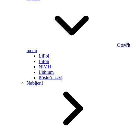
Otevřít
menu
LiPol
LiIon
NiMH
Lithium
Příslušenství
Nabíjení