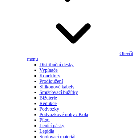
Otevřít
menu
Distribuční desky
Vypínače
Konektory
Prodloužení
Silikonové kabely
Smršťovací bužírky
Bižuterie
Redukce
Podvozky
Podvozkové nohy / Kola
Piloti
Lepící pásky
Lepidla
Spojovací materiál