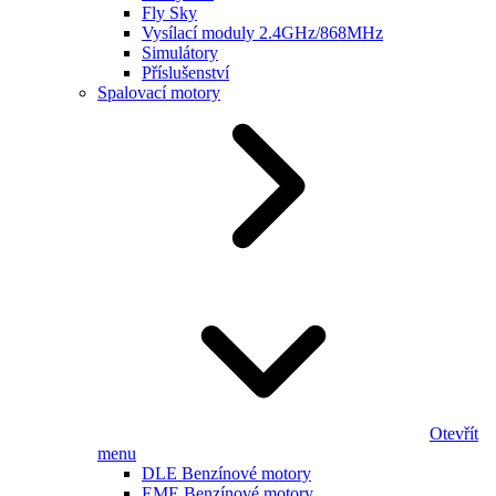
Fly Sky
Vysílací moduly 2.4GHz/868MHz
Simulátory
Příslušenství
Spalovací motory
Otevřít
menu
DLE Benzínové motory
EME Benzínové motory