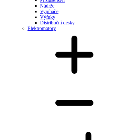
Příslušenství
Nádrže
Vypínače
Výfuky
Distribuční desky
Elektromotory