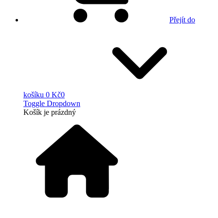
Přejít do
košíku
0 Kč
0
Toggle Dropdown
Košík
je prázdný