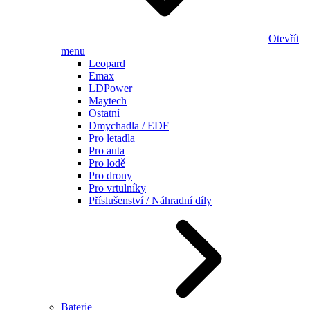
Otevřít
menu
Leopard
Emax
LDPower
Maytech
Ostatní
Dmychadla / EDF
Pro letadla
Pro auta
Pro lodě
Pro drony
Pro vrtulníky
Příslušenství / Náhradní díly
Baterie