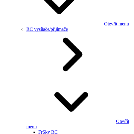
Otevřít menu
RC vysílače/přijímače
Otevřít
menu
FrSky RC