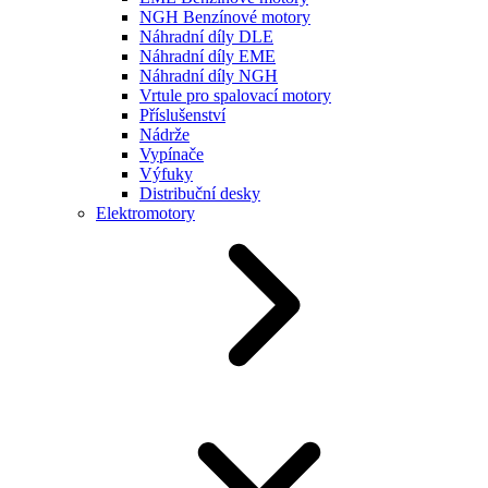
NGH Benzínové motory
Náhradní díly DLE
Náhradní díly EME
Náhradní díly NGH
Vrtule pro spalovací motory
Příslušenství
Nádrže
Vypínače
Výfuky
Distribuční desky
Elektromotory