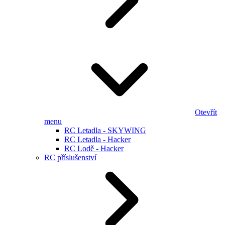
Otevřít
menu
RC Letadla - SKYWING
RC Letadla - Hacker
RC Lodě - Hacker
RC příslušenství