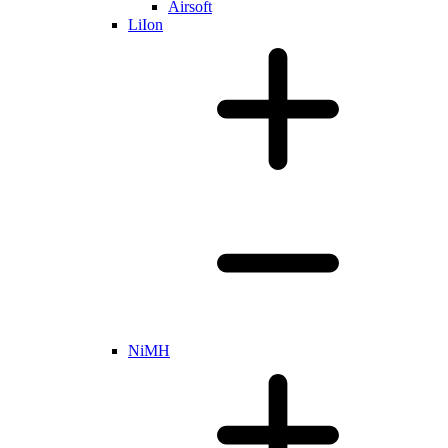
Airsoft
LiIon
NiMH