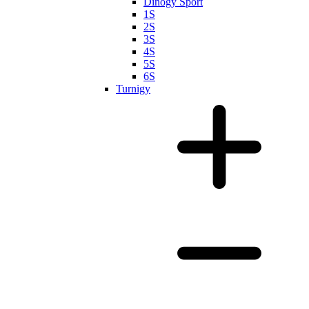
Dinogy Sport
1S
2S
3S
4S
5S
6S
Turnigy