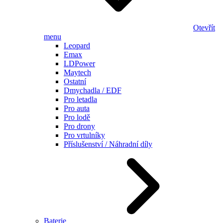
Otevřít
menu
Leopard
Emax
LDPower
Maytech
Ostatní
Dmychadla / EDF
Pro letadla
Pro auta
Pro lodě
Pro drony
Pro vrtulníky
Příslušenství / Náhradní díly
Baterie