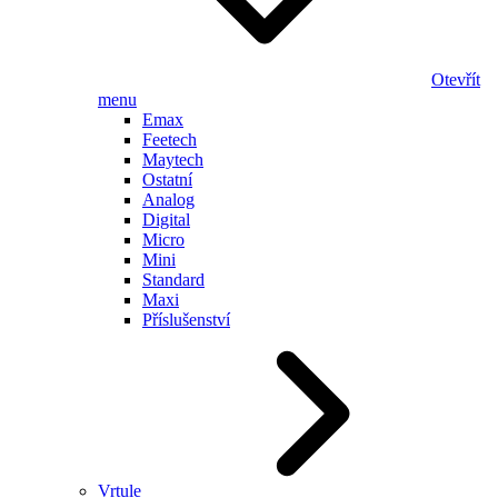
Otevřít
menu
Emax
Feetech
Maytech
Ostatní
Analog
Digital
Micro
Mini
Standard
Maxi
Příslušenství
Vrtule