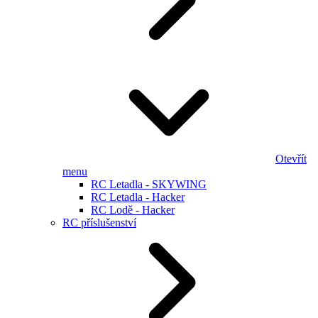
Otevřít
menu
RC Letadla - SKYWING
RC Letadla - Hacker
RC Lodě - Hacker
RC příslušenství