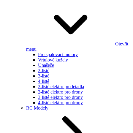
Otevřít
menu
Pro spalovací motory
Vrtulové kužely
Unašeče
2-listé
3-listé
4-listé
2-listé elektro pro letadla
2-listé elektro pro drony
3-listé elektro pro drony
4-listé elektro pro drony
RC Modely