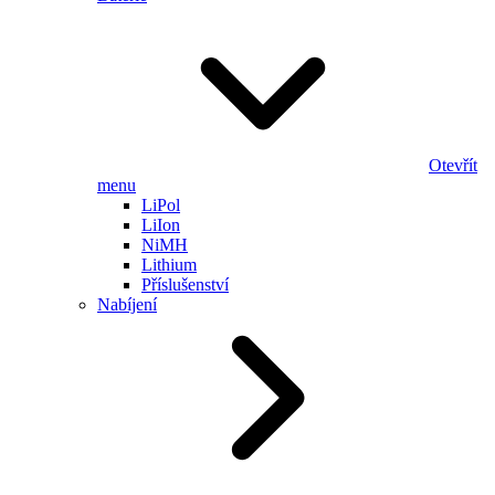
Otevřít
menu
LiPol
LiIon
NiMH
Lithium
Příslušenství
Nabíjení