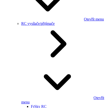
Otevřít menu
RC vysílače/přijímače
Otevřít
menu
FrSky RC