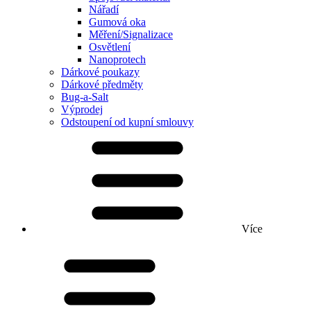
Nářadí
Gumová oka
Měření/Signalizace
Osvětlení
Nanoprotech
Dárkové poukazy
Dárkové předměty
Bug-a-Salt
Výprodej
Odstoupení od kupní smlouvy
Více