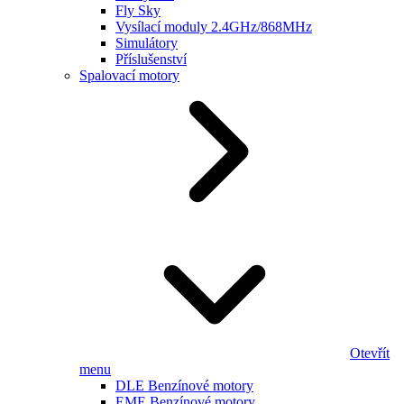
Fly Sky
Vysílací moduly 2.4GHz/868MHz
Simulátory
Příslušenství
Spalovací motory
Otevřít
menu
DLE Benzínové motory
EME Benzínové motory