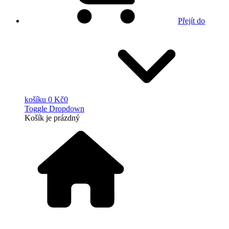
Přejít do
košíku
0 Kč
0
Toggle Dropdown
Košík
je prázdný