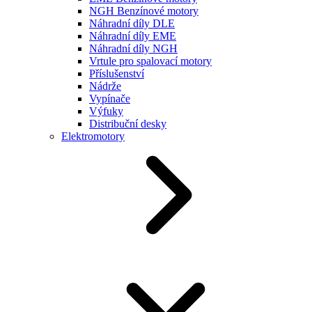
NGH Benzínové motory
Náhradní díly DLE
Náhradní díly EME
Náhradní díly NGH
Vrtule pro spalovací motory
Příslušenství
Nádrže
Vypínače
Výfuky
Distribuční desky
Elektromotory