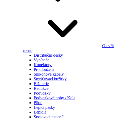
Otevřít
menu
Distribuční desky
Vypínače
Konektory
Prodloužení
Silikonové kabely
Smršťovací bužírky
Bižuterie
Redukce
Podvozky
Podvozkové nohy / Kola
Piloti
Lepící pásky
Lepidla
Spojovací materiál