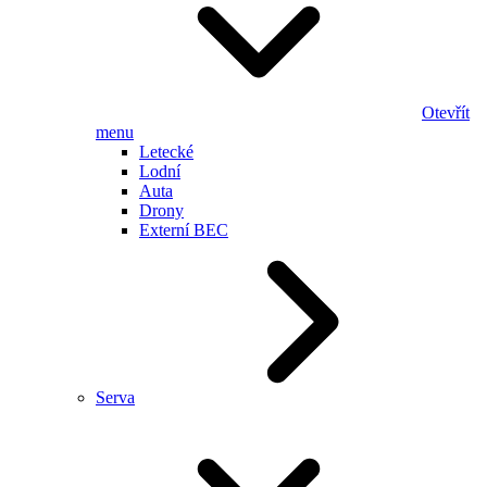
Otevřít
menu
Letecké
Lodní
Auta
Drony
Externí BEC
Serva