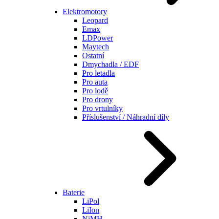
Elektromotory
Leopard
Emax
LDPower
Maytech
Ostatní
Dmychadla / EDF
Pro letadla
Pro auta
Pro lodě
Pro drony
Pro vrtulníky
Příslušenství / Náhradní díly
Baterie
LiPol
LiIon
NiMH