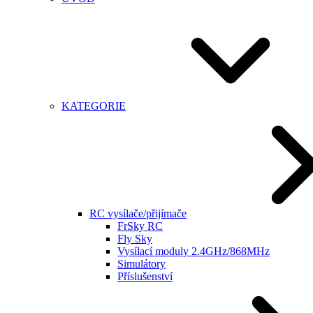
KATEGORIE
RC vysílače/přijímače
FrSky RC
Fly Sky
Vysílací moduly 2.4GHz/868MHz
Simulátory
Příslušenství