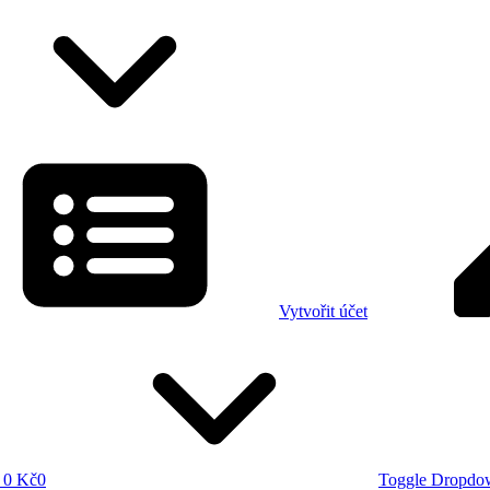
Vytvořit účet
0 Kč
0
Toggle Dropdo