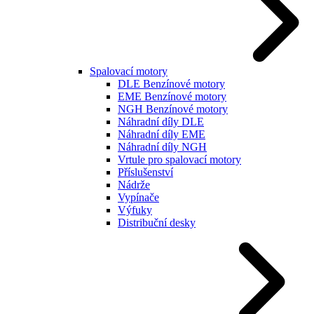
Spalovací motory
DLE Benzínové motory
EME Benzínové motory
NGH Benzínové motory
Náhradní díly DLE
Náhradní díly EME
Náhradní díly NGH
Vrtule pro spalovací motory
Příslušenství
Nádrže
Vypínače
Výfuky
Distribuční desky