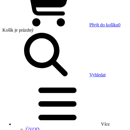
Přejít do košíku
0
Košík
je prázdný
Vyhledat
Více
ÚVOD