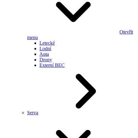
Otevřít
menu
Letecké
Lodní
Auta
Drony
Externí BEC
Serva