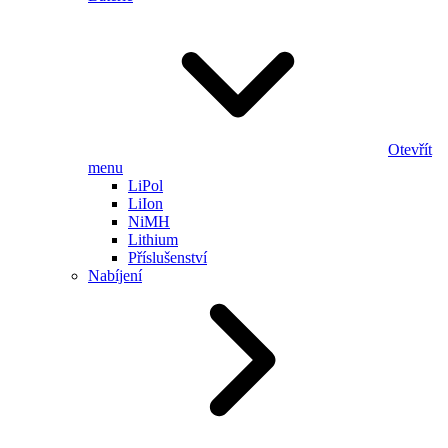
Otevřít
menu
LiPol
LiIon
NiMH
Lithium
Příslušenství
Nabíjení