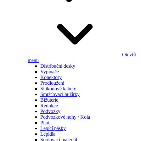
Otevřít
menu
Distribuční desky
Vypínače
Konektory
Prodloužení
Silikonové kabely
Smršťovací bužírky
Bižuterie
Redukce
Podvozky
Podvozkové nohy / Kola
Piloti
Lepící pásky
Lepidla
Spojovací materiál