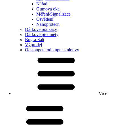
Nářadí
Gumová oka
Měření/Signalizace
Osvětlení
Nanoprotech
Dárkové poukazy
Dárkové předměty
Bug-a-Salt
Výprodej
Odstoupení od kupní smlouvy
Více