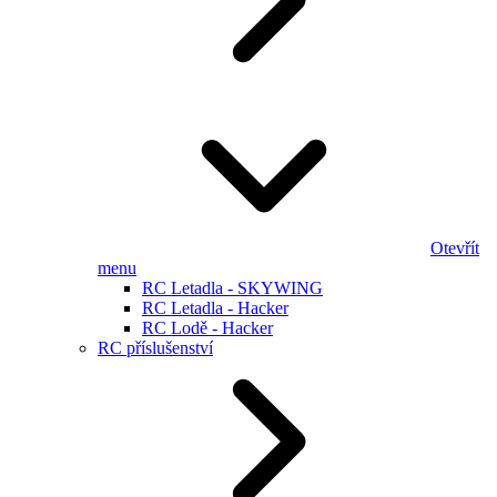
Otevřít
menu
RC Letadla - SKYWING
RC Letadla - Hacker
RC Lodě - Hacker
RC příslušenství