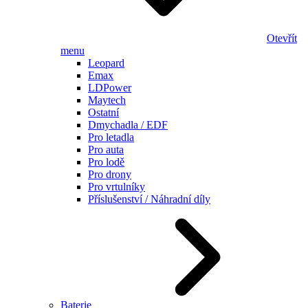
Otevřít
menu
Leopard
Emax
LDPower
Maytech
Ostatní
Dmychadla / EDF
Pro letadla
Pro auta
Pro lodě
Pro drony
Pro vrtulníky
Příslušenství / Náhradní díly
Baterie