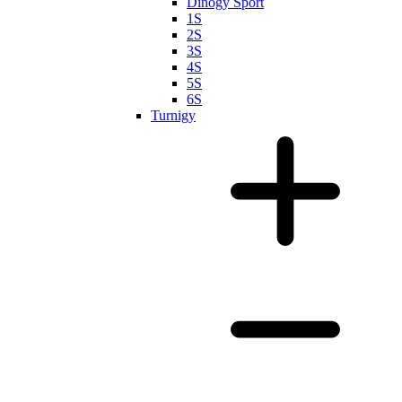
Dinogy Sport
1S
2S
3S
4S
5S
6S
Turnigy