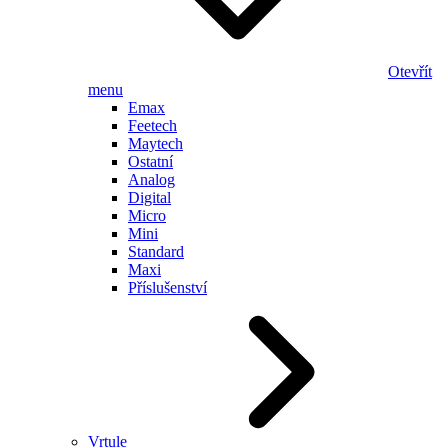
Otevřít
menu
Emax
Feetech
Maytech
Ostatní
Analog
Digital
Micro
Mini
Standard
Maxi
Příslušenství
Vrtule