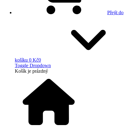
Přejít do
košíku
0 Kč
0
Toggle Dropdown
Košík
je prázdný