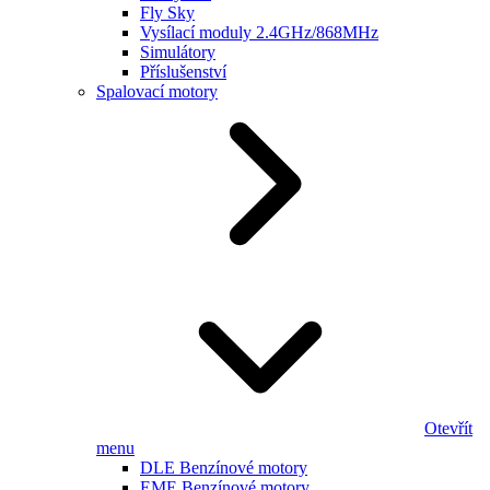
Fly Sky
Vysílací moduly 2.4GHz/868MHz
Simulátory
Příslušenství
Spalovací motory
Otevřít
menu
DLE Benzínové motory
EME Benzínové motory