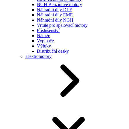
NGH Benzínové motory
Náhradní díly DLE
Náhradní díly EME
Náhradní díly NGH
Vrtule pro spalovací motory
Příslušenství
Nádrže
Vypínače
Výfuky
Distribuční desky
Elektromotory