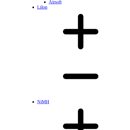
Airsoft
LiIon
NiMH