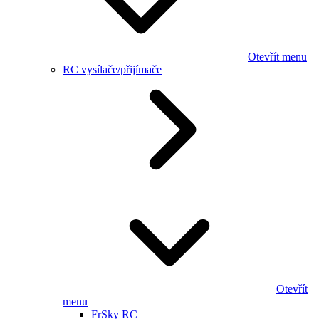
Otevřít menu
RC vysílače/přijímače
Otevřít
menu
FrSky RC