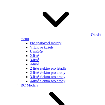
Otevřít
menu
Pro spalovací motory
Vrtulové kužely
Unašeče
2-listé
3-listé
4-listé
2-listé elektro pro letadla
2-listé elektro pro drony
3-listé elektro pro drony
4-listé elektro pro drony
RC Modely