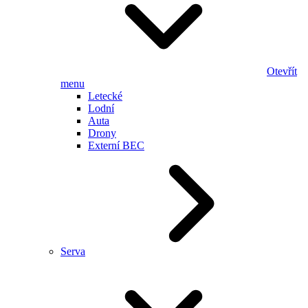
Otevřít
menu
Letecké
Lodní
Auta
Drony
Externí BEC
Serva