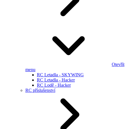
Otevřít
menu
RC Letadla - SKYWING
RC Letadla - Hacker
RC Lodě - Hacker
RC příslušenství