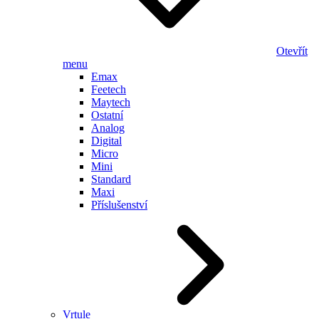
Otevřít
menu
Emax
Feetech
Maytech
Ostatní
Analog
Digital
Micro
Mini
Standard
Maxi
Příslušenství
Vrtule