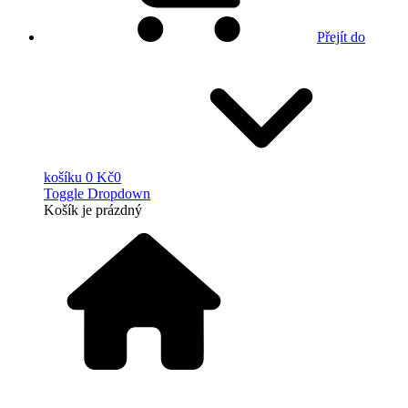
Přejít do
košíku
0 Kč
0
Toggle Dropdown
Košík
je prázdný