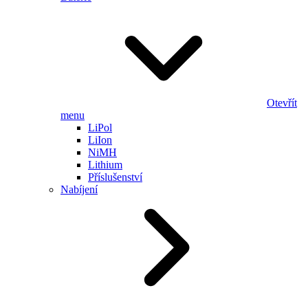
Otevřít
menu
LiPol
LiIon
NiMH
Lithium
Příslušenství
Nabíjení