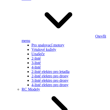
Otevřít
menu
Pro spalovací motory
Vrtulové kužely
Unašeče
2-listé
3-listé
4-listé
2-listé elektro pro letadla
2-listé elektro pro drony
3-listé elektro pro drony
4-listé elektro pro drony
RC Modely