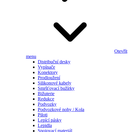
Otevřít
menu
Distribuční desky
Vypínače
Konektory
Prodloužení
Silikonové kabely
Smršťovací bužírky
Bižuterie
Redukce
Podvozky
Podvozkové nohy / Kola
Piloti
Lepící pásky
Lepidla
Spojovací materiál