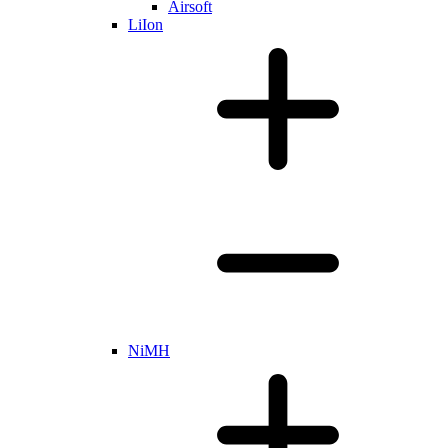
Airsoft
LiIon
NiMH