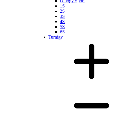
Dinogy Sport
1S
2S
3S
4S
5S
6S
Turnigy