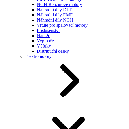
NGH Benzínové motory
Náhradní díly DLE
Náhradní díly EME
Náhradní díly NGH
Vrtule pro spalovací motory
Příslušenství
Nádrže
Vypínače
Výfuky
Distribuční desky
Elektromotory