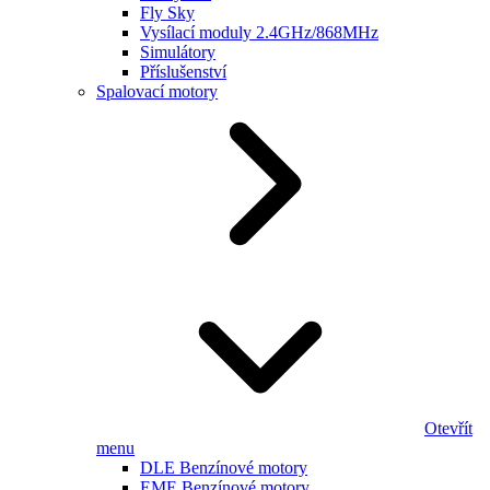
Fly Sky
Vysílací moduly 2.4GHz/868MHz
Simulátory
Příslušenství
Spalovací motory
Otevřít
menu
DLE Benzínové motory
EME Benzínové motory