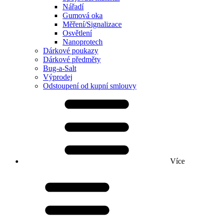
Nářadí
Gumová oka
Měření/Signalizace
Osvětlení
Nanoprotech
Dárkové poukazy
Dárkové předměty
Bug-a-Salt
Výprodej
Odstoupení od kupní smlouvy
Více