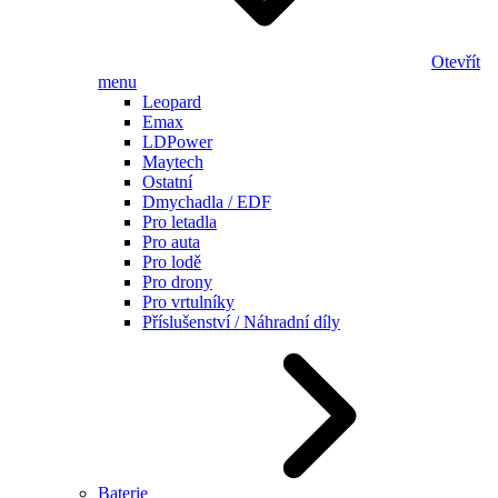
Otevřít
menu
Leopard
Emax
LDPower
Maytech
Ostatní
Dmychadla / EDF
Pro letadla
Pro auta
Pro lodě
Pro drony
Pro vrtulníky
Příslušenství / Náhradní díly
Baterie