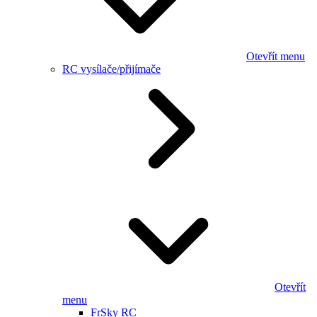
Otevřít menu
RC vysílače/přijímače
Otevřít
menu
FrSky RC