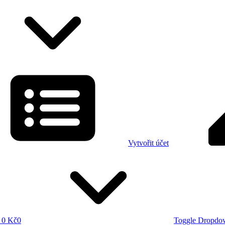
Vytvořit účet
0 Kč
0
Toggle Dropdo