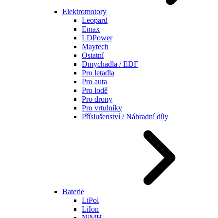
Elektromotory
Leopard
Emax
LDPower
Maytech
Ostatní
Dmychadla / EDF
Pro letadla
Pro auta
Pro lodě
Pro drony
Pro vrtulníky
Příslušenství / Náhradní díly
Baterie
LiPol
LiIon
NiMH