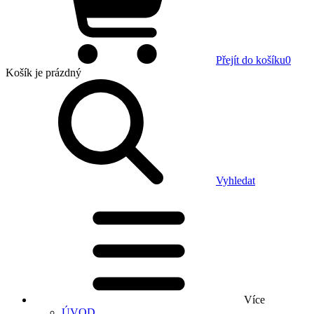
Přejít do košíku
0
Košík
je prázdný
Vyhledat
Více
ÚVOD