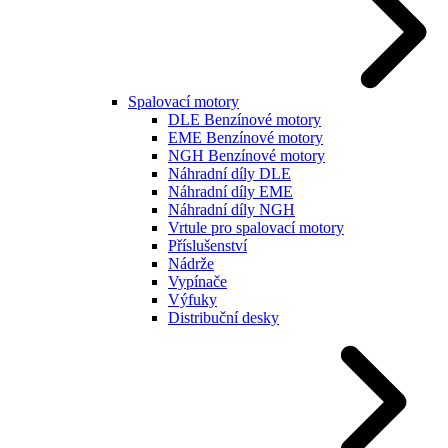
Spalovací motory
DLE Benzínové motory
EME Benzínové motory
NGH Benzínové motory
Náhradní díly DLE
Náhradní díly EME
Náhradní díly NGH
Vrtule pro spalovací motory
Příslušenství
Nádrže
Vypínače
Výfuky
Distribuční desky