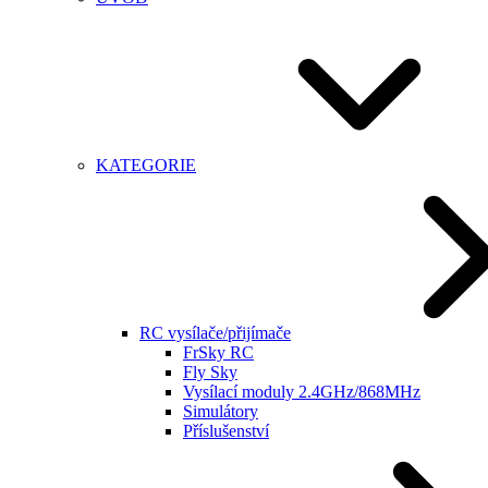
KATEGORIE
RC vysílače/přijímače
FrSky RC
Fly Sky
Vysílací moduly 2.4GHz/868MHz
Simulátory
Příslušenství