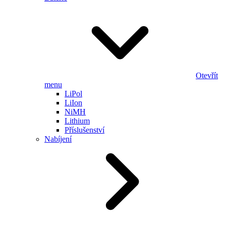
Otevřít
menu
LiPol
LiIon
NiMH
Lithium
Příslušenství
Nabíjení