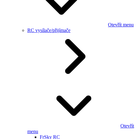
Otevřít menu
RC vysílače/přijímače
Otevřít
menu
FrSky RC