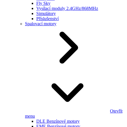
Fly Sky
Vysílací moduly 2.4GHz/868MHz
Simulátory
Příslušenství
Spalovací motory
Otevřít
menu
DLE Benzínové motory
EME Benzínové motory