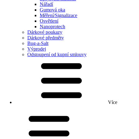
Nářadí
Gumová oka
Měření/Signalizace
Osvětlení
Nanoprotech
Dárkové poukazy
Dárkové předměty
Bug-a-Salt
Výprodej
Odstoupení od kupní smlouvy
Více