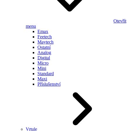
Otevřít
menu
Emax
Feetech
Maytech
Ostatní
Analog
Digital
Micro
Mini
Standard
Maxi
Příslušenství
Vrtule