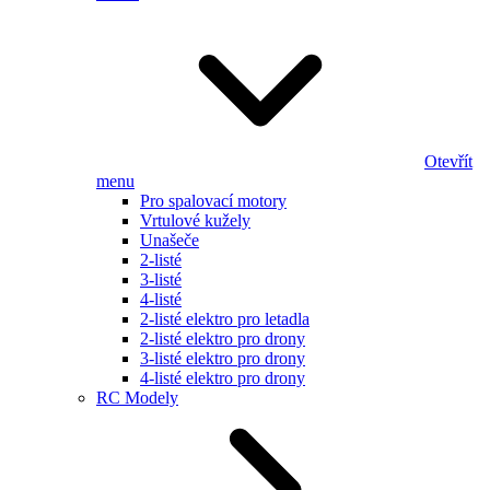
Otevřít
menu
Pro spalovací motory
Vrtulové kužely
Unašeče
2-listé
3-listé
4-listé
2-listé elektro pro letadla
2-listé elektro pro drony
3-listé elektro pro drony
4-listé elektro pro drony
RC Modely