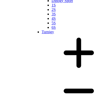
Dinogy Sport
1S
2S
3S
4S
5S
6S
Turnigy