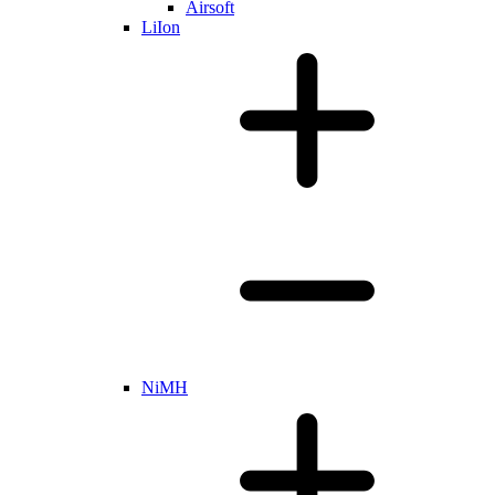
Airsoft
LiIon
NiMH