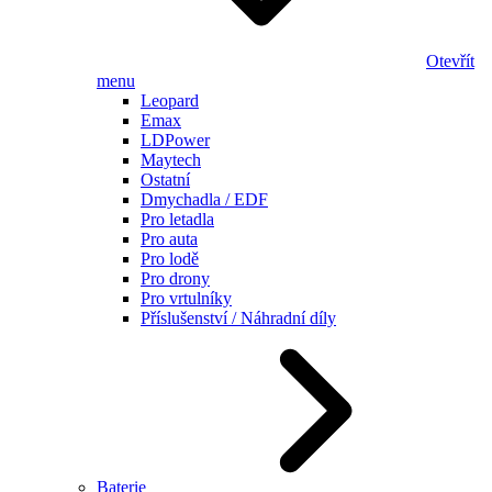
Otevřít
menu
Leopard
Emax
LDPower
Maytech
Ostatní
Dmychadla / EDF
Pro letadla
Pro auta
Pro lodě
Pro drony
Pro vrtulníky
Příslušenství / Náhradní díly
Baterie