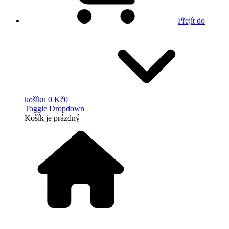
Přejít do
košíku
0 Kč
0
Toggle Dropdown
Košík
je prázdný