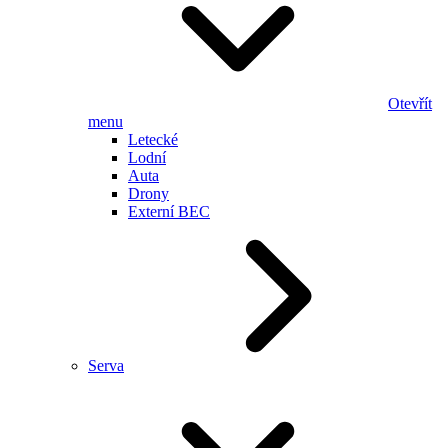
Otevřít
menu
Letecké
Lodní
Auta
Drony
Externí BEC
Serva