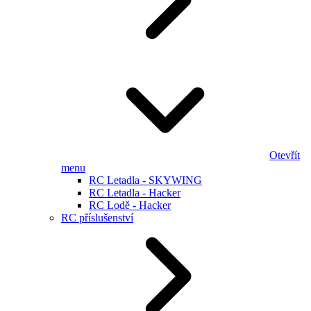
Otevřít
menu
RC Letadla - SKYWING
RC Letadla - Hacker
RC Lodě - Hacker
RC příslušenství