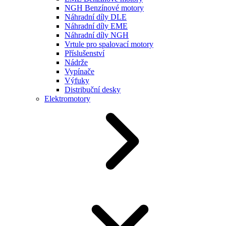
NGH Benzínové motory
Náhradní díly DLE
Náhradní díly EME
Náhradní díly NGH
Vrtule pro spalovací motory
Příslušenství
Nádrže
Vypínače
Výfuky
Distribuční desky
Elektromotory