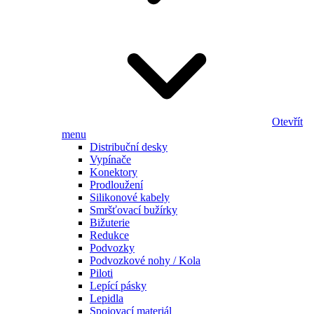
Otevřít
menu
Distribuční desky
Vypínače
Konektory
Prodloužení
Silikonové kabely
Smršťovací bužírky
Bižuterie
Redukce
Podvozky
Podvozkové nohy / Kola
Piloti
Lepící pásky
Lepidla
Spojovací materiál