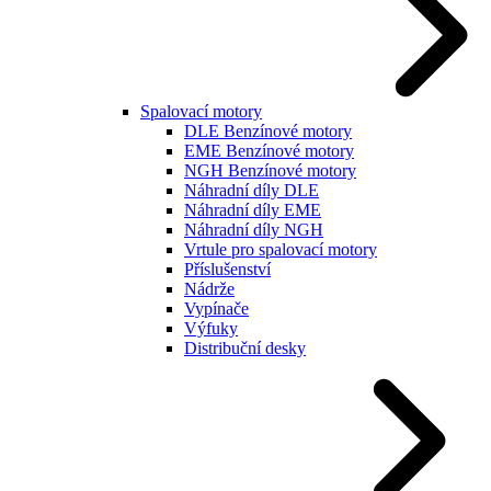
Spalovací motory
DLE Benzínové motory
EME Benzínové motory
NGH Benzínové motory
Náhradní díly DLE
Náhradní díly EME
Náhradní díly NGH
Vrtule pro spalovací motory
Příslušenství
Nádrže
Vypínače
Výfuky
Distribuční desky