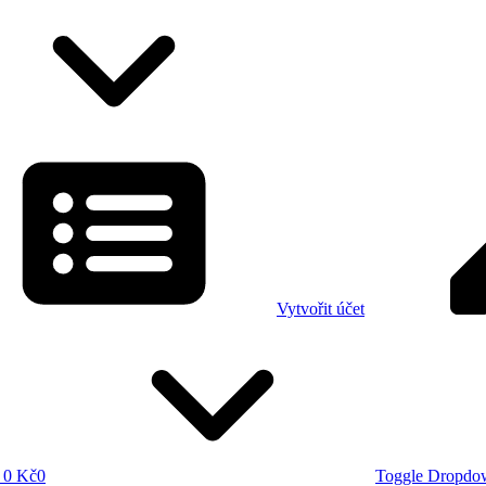
Vytvořit účet
0 Kč
0
Toggle Dropdo