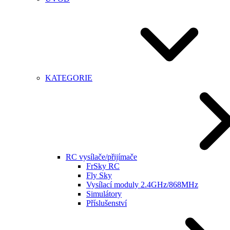
KATEGORIE
RC vysílače/přijímače
FrSky RC
Fly Sky
Vysílací moduly 2.4GHz/868MHz
Simulátory
Příslušenství