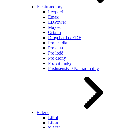
Elektromotory
Leopard
Emax
LDPower
Maytech
Ostatní
Dmychadla / EDF
Pro letadla
Pro auta
Pro lodě
Pro drony
Pro vrtulníky
Příslušenství / Náhradní díly
Baterie
LiPol
LiIon
NiMH