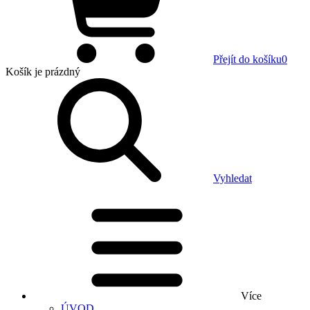
Přejít do košíku
0
Košík
je prázdný
Vyhledat
Více
ÚVOD