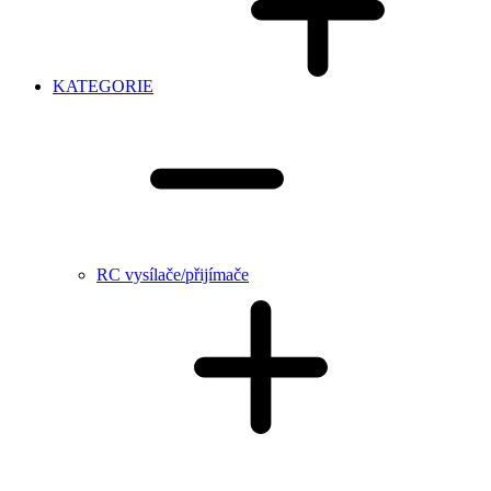
KATEGORIE
RC vysílače/přijímače