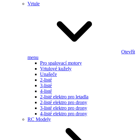
Vrtule
Otevřít
menu
Pro spalovací motory
Vrtulové kužely
Unašeče
2-listé
3-listé
4-listé
2-listé elektro pro letadla
2-listé elektro pro drony
3-listé elektro pro drony
4-listé elektro pro drony
RC Modely