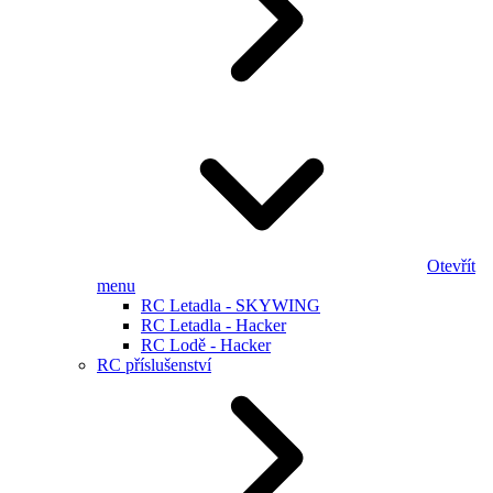
Otevřít
menu
RC Letadla - SKYWING
RC Letadla - Hacker
RC Lodě - Hacker
RC příslušenství