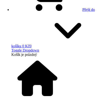
Přejít do
košíku
0 Kč
0
Toggle Dropdown
Košík
je prázdný