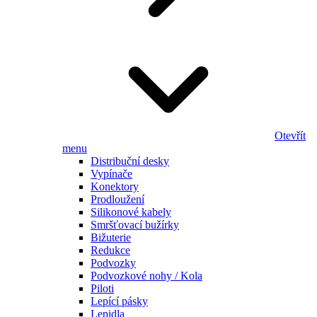
Otevřít
menu
Distribuční desky
Vypínače
Konektory
Prodloužení
Silikonové kabely
Smršťovací bužírky
Bižuterie
Redukce
Podvozky
Podvozkové nohy / Kola
Piloti
Lepící pásky
Lepidla