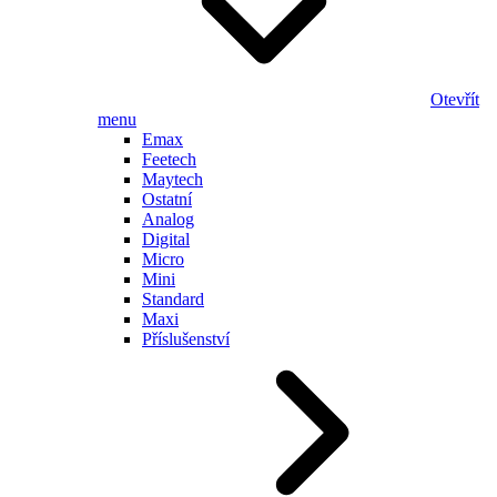
Otevřít
menu
Emax
Feetech
Maytech
Ostatní
Analog
Digital
Micro
Mini
Standard
Maxi
Příslušenství