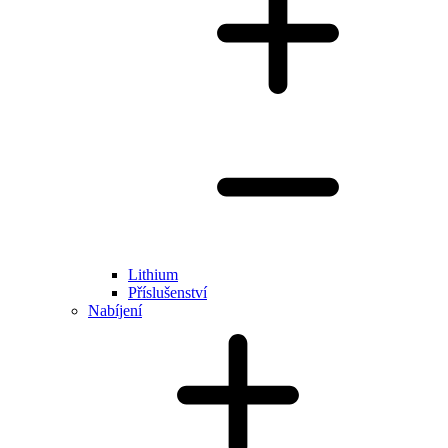
Lithium
Příslušenství
Nabíjení