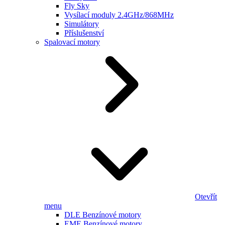
Fly Sky
Vysílací moduly 2.4GHz/868MHz
Simulátory
Příslušenství
Spalovací motory
Otevřít
menu
DLE Benzínové motory
EME Benzínové motory