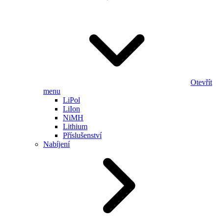
Otevřít
menu
LiPol
LiIon
NiMH
Lithium
Příslušenství
Nabíjení