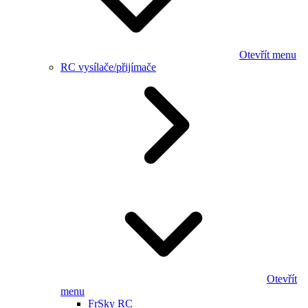
Otevřít menu
RC vysílače/přijímače
Otevřít
menu
FrSky RC