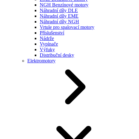
NGH Benzínové motory
Náhradní díly DLE
Náhradní díly EME
Náhradní díly NGH
Vrtule pro spalovací motory
Příslušenství
Nádrže
Vypínače
Výfuky
Distribuční desky
Elektromotory