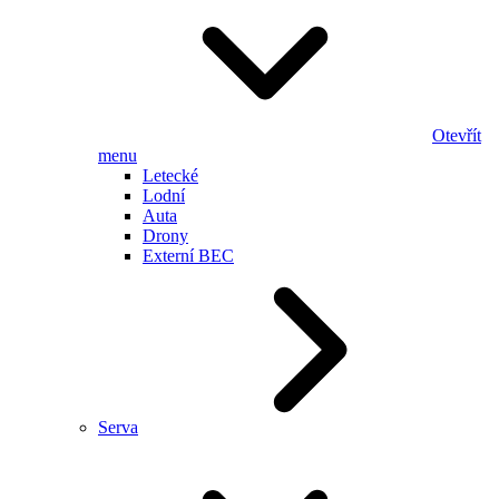
Otevřít
menu
Letecké
Lodní
Auta
Drony
Externí BEC
Serva