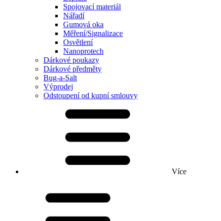
Spojovací materiál
Nářadí
Gumová oka
Měření/Signalizace
Osvětlení
Nanoprotech
Dárkové poukazy
Dárkové předměty
Bug-a-Salt
Výprodej
Odstoupení od kupní smlouvy
Více