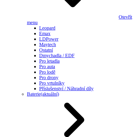
Otevřít
menu
Leopard
Emax
LDPower
Maytech
Ostatní
Dmychadla / EDF
Pro letadla
Pro auta
Pro lodě
Pro drony
Pro vrtulníky
Příslušenství / Náhradní díly
Baterie
(aktuální)