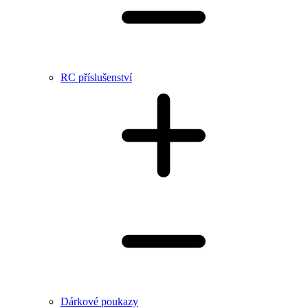
RC příslušenství
Dárkové poukazy