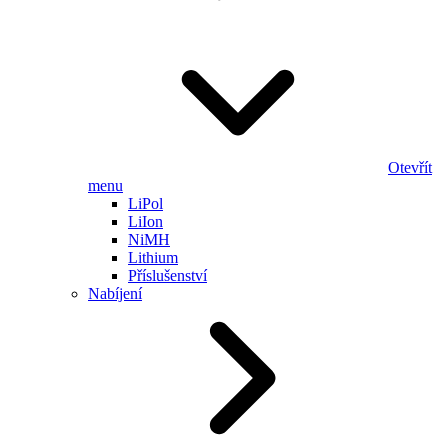
Otevřít
menu
LiPol
LiIon
NiMH
Lithium
Příslušenství
Nabíjení