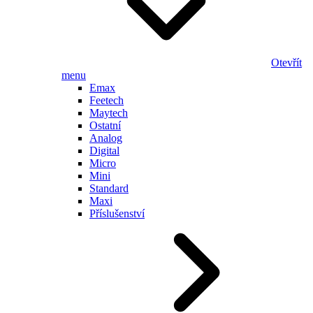
Otevřít
menu
Emax
Feetech
Maytech
Ostatní
Analog
Digital
Micro
Mini
Standard
Maxi
Příslušenství