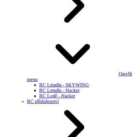
Otevřít
menu
RC Letadla - SKYWING
RC Letadla - Hacker
RC Lodě - Hacker
RC příslušenství