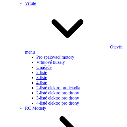
Vrtule
Otevřít
menu
Pro spalovací motory
Vrtulové kužely
Unašeče
2-listé
3-listé
4-listé
2-listé elektro pro letadla
2-listé elektro pro drony
3-listé elektro pro drony
4-listé elektro pro drony
RC Modely