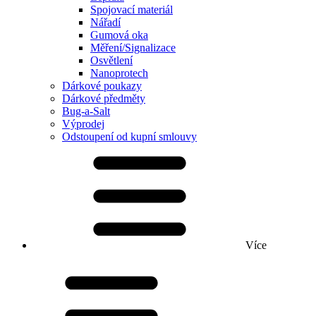
Spojovací materiál
Nářadí
Gumová oka
Měření/Signalizace
Osvětlení
Nanoprotech
Dárkové poukazy
Dárkové předměty
Bug-a-Salt
Výprodej
Odstoupení od kupní smlouvy
Více