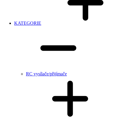
KATEGORIE
RC vysílače/přijímače