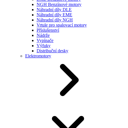
NGH Benzínové motory
Náhradní díly DLE
Náhradní díly EME
Náhradní díly NGH
Vrtule pro spalovací motory
Příslušenství
Nádrže
Vypínače
Výfuky
Distribuční desky
Elektromotory