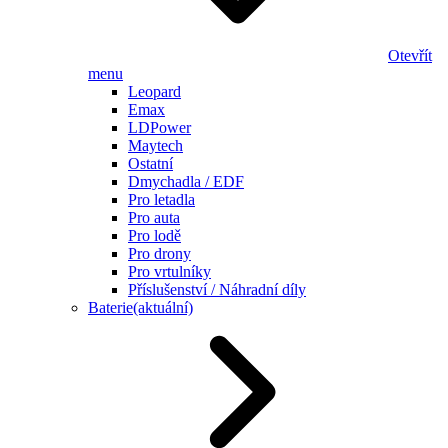
Otevřít
menu
Leopard
Emax
LDPower
Maytech
Ostatní
Dmychadla / EDF
Pro letadla
Pro auta
Pro lodě
Pro drony
Pro vrtulníky
Příslušenství / Náhradní díly
Baterie
(aktuální)