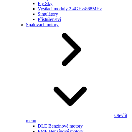
Fly Sky
Vysílací moduly 2.4GHz/868MHz
Simulátory
Příslušenství
Spalovací motory
Otevřít
menu
DLE Benzínové motory
EME Benzínové motory