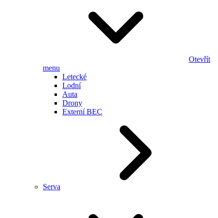
Otevřít
menu
Letecké
Lodní
Auta
Drony
Externí BEC
Serva