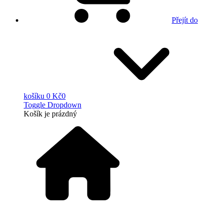
Přejít do
košíku
0 Kč
0
Toggle Dropdown
Košík
je prázdný