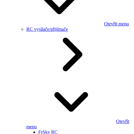
Otevřít menu
RC vysílače/přijímače
Otevřít
menu
FrSky RC