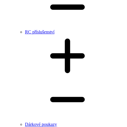
RC příslušenství
Dárkové poukazy