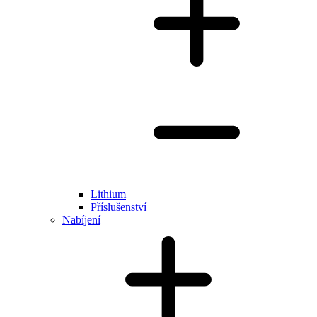
Lithium
Příslušenství
Nabíjení