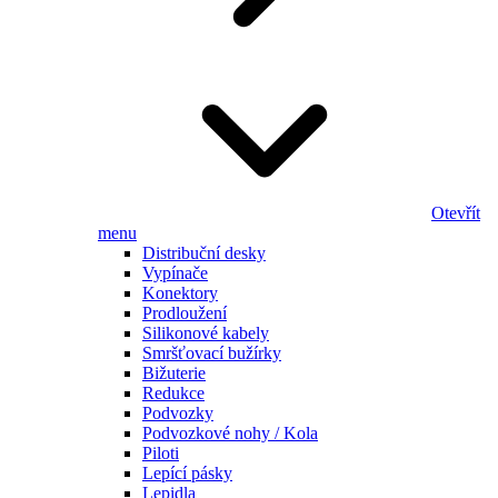
Otevřít
menu
Distribuční desky
Vypínače
Konektory
Prodloužení
Silikonové kabely
Smršťovací bužírky
Bižuterie
Redukce
Podvozky
Podvozkové nohy / Kola
Piloti
Lepící pásky
Lepidla