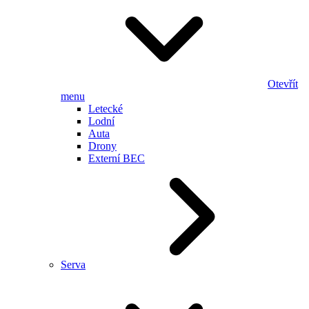
Otevřít
menu
Letecké
Lodní
Auta
Drony
Externí BEC
Serva