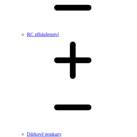
RC příslušenství
Dárkové poukazy