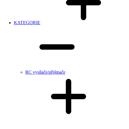
KATEGORIE
RC vysílače/přijímače