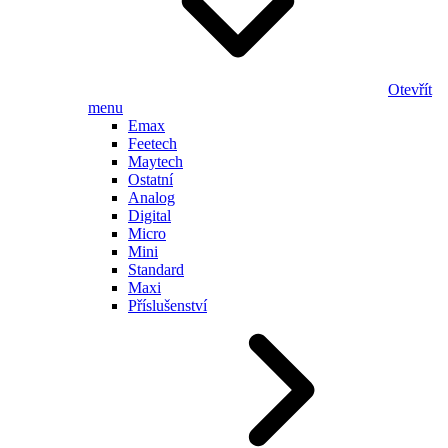
Otevřít
menu
Emax
Feetech
Maytech
Ostatní
Analog
Digital
Micro
Mini
Standard
Maxi
Příslušenství