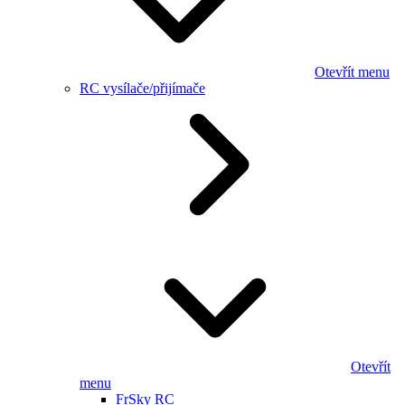
Otevřít menu
RC vysílače/přijímače
Otevřít
menu
FrSky RC