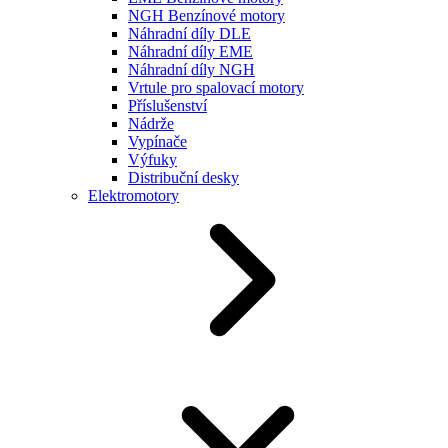
NGH Benzínové motory
Náhradní díly DLE
Náhradní díly EME
Náhradní díly NGH
Vrtule pro spalovací motory
Příslušenství
Nádrže
Vypínače
Výfuky
Distribuční desky
Elektromotory