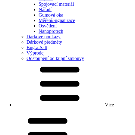
Spojovací materiál
Nářadí
Gumová oka
Měření/Signalizace
Osvětlení
Nanoprotech
Dárkové poukazy
Dárkové předměty
Bug-a-Salt
Výprodej
Odstoupení od kupní smlouvy
Více