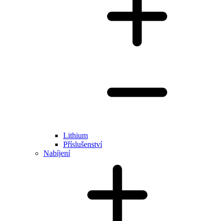
Lithium
Příslušenství
Nabíjení