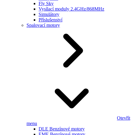
Fly Sky
Vysílací moduly 2.4GHz/868MHz
Simulátory
Příslušenství
Spalovací motory
Otevřít
menu
DLE Benzínové motory
EME Benzínové motory