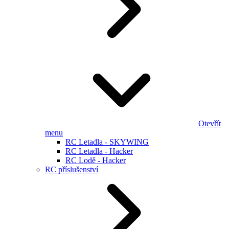
Otevřít
menu
RC Letadla - SKYWING
RC Letadla - Hacker
RC Lodě - Hacker
RC příslušenství