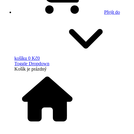
Přejít do
košíku
0 Kč
0
Toggle Dropdown
Košík
je prázdný