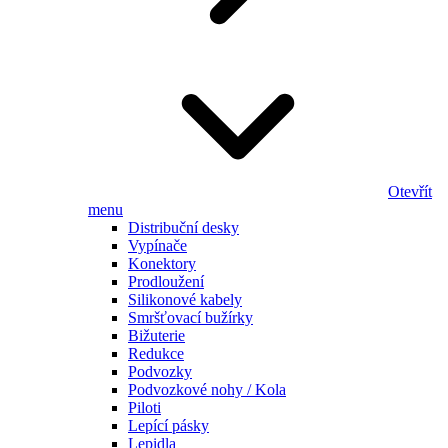
Otevřít
menu
Distribuční desky
Vypínače
Konektory
Prodloužení
Silikonové kabely
Smršťovací bužírky
Bižuterie
Redukce
Podvozky
Podvozkové nohy / Kola
Piloti
Lepící pásky
Lepidla