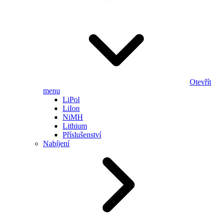
Otevřít
menu
LiPol
LiIon
NiMH
Lithium
Příslušenství
Nabíjení