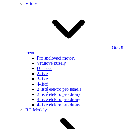
Vrtule
Otevřít
menu
Pro spalovací motory
Vrtulové kužely
Unašeče
2-listé
3-listé
4-listé
2-listé elektro pro letadla
2-listé elektro pro drony
3-listé elektro pro drony
4-listé elektro pro drony
RC Modely