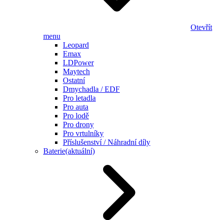
Otevřít
menu
Leopard
Emax
LDPower
Maytech
Ostatní
Dmychadla / EDF
Pro letadla
Pro auta
Pro lodě
Pro drony
Pro vrtulníky
Příslušenství / Náhradní díly
Baterie
(aktuální)