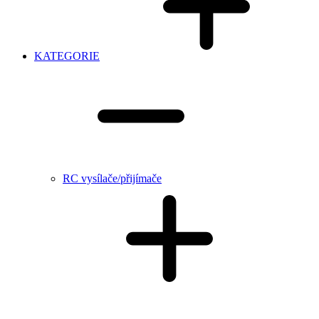
KATEGORIE
RC vysílače/přijímače