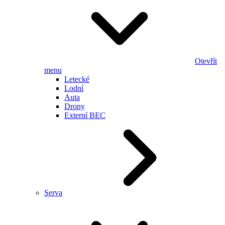
Otevřít
menu
Letecké
Lodní
Auta
Drony
Externí BEC
Serva