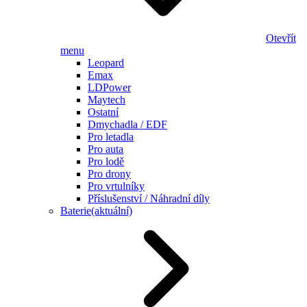
Otevřít
menu
Leopard
Emax
LDPower
Maytech
Ostatní
Dmychadla / EDF
Pro letadla
Pro auta
Pro lodě
Pro drony
Pro vrtulníky
Příslušenství / Náhradní díly
Baterie
(aktuální)