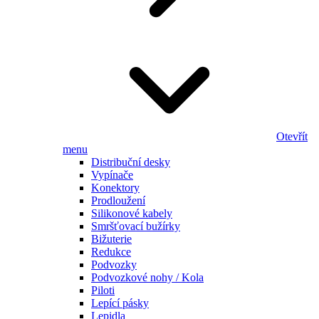
Otevřít
menu
Distribuční desky
Vypínače
Konektory
Prodloužení
Silikonové kabely
Smršťovací bužírky
Bižuterie
Redukce
Podvozky
Podvozkové nohy / Kola
Piloti
Lepící pásky
Lepidla