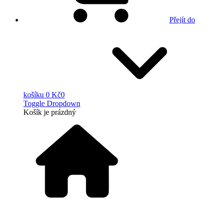
Přejít do
košíku
0 Kč
0
Toggle Dropdown
Košík
je prázdný