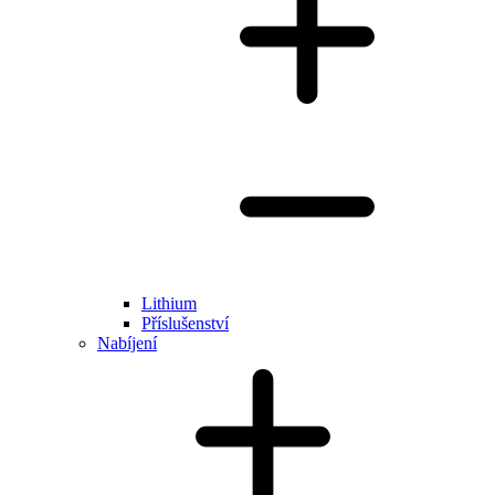
Lithium
Příslušenství
Nabíjení