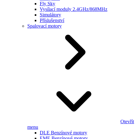
Fly Sky
Vysílací moduly 2.4GHz/868MHz
Simulátory
Příslušenství
Spalovací motory
Otevřít
menu
DLE Benzínové motory
EME Benzínové motory