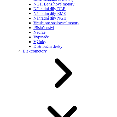
NGH Benzínové motory
Náhradní díly DLE
Náhradní díly EME
Náhradní díly NGH
Vrtule pro spalovací motory
Příslušenství
Nádrže
Vypínače
Výfuky
Distribuční desky
Elektromotory