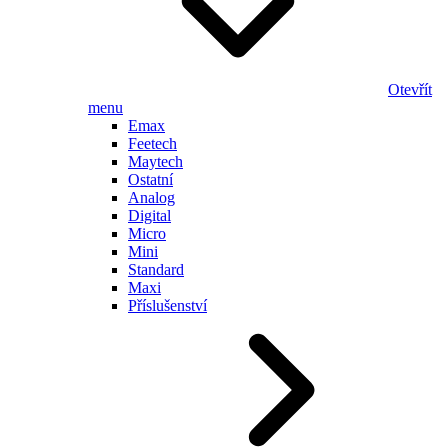
Otevřít
menu
Emax
Feetech
Maytech
Ostatní
Analog
Digital
Micro
Mini
Standard
Maxi
Příslušenství