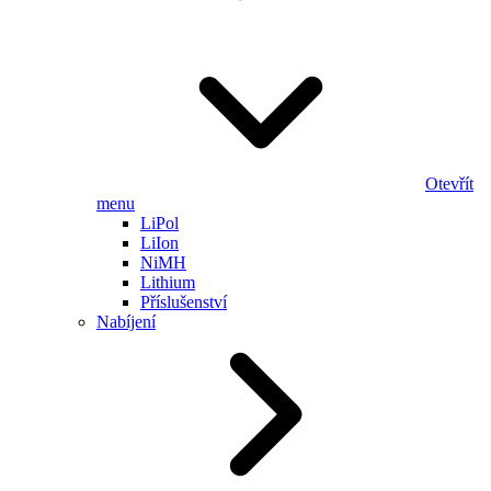
Otevřít
menu
LiPol
LiIon
NiMH
Lithium
Příslušenství
Nabíjení