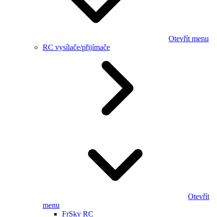
Otevřít menu
RC vysílače/přijímače
Otevřít
menu
FrSky RC