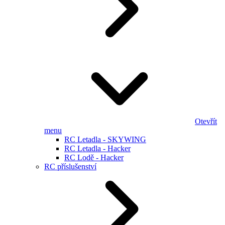
Otevřít
menu
RC Letadla - SKYWING
RC Letadla - Hacker
RC Lodě - Hacker
RC příslušenství