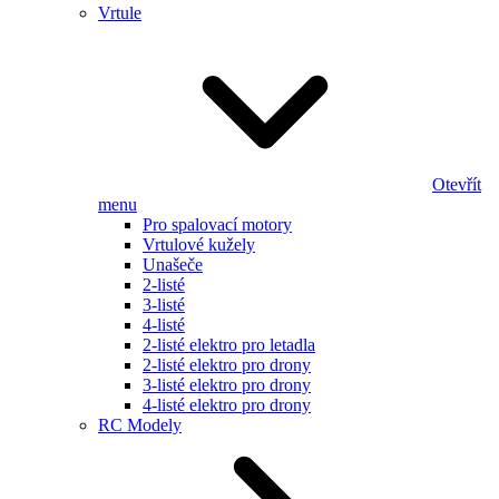
Vrtule
Otevřít
menu
Pro spalovací motory
Vrtulové kužely
Unašeče
2-listé
3-listé
4-listé
2-listé elektro pro letadla
2-listé elektro pro drony
3-listé elektro pro drony
4-listé elektro pro drony
RC Modely