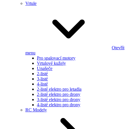
Vrtule
Otevřít
menu
Pro spalovací motory
Vrtulové kužely
Unašeče
2-listé
3-listé
4-listé
2-listé elektro pro letadla
2-listé elektro pro drony
3-listé elektro pro drony
4-listé elektro pro drony
RC Modely