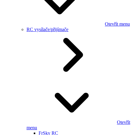
Otevřít menu
RC vysílače/přijímače
Otevřít
menu
FrSky RC