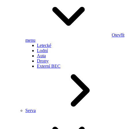
Otevřít
menu
Letecké
Lodní
Auta
Drony
Externí BEC
Serva