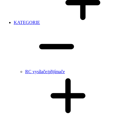
KATEGORIE
RC vysílače/přijímače