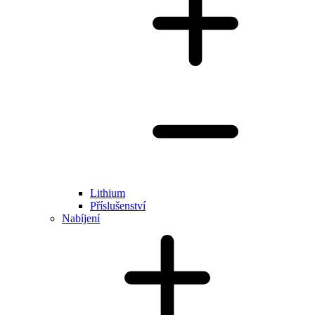
Lithium
Příslušenství
Nabíjení