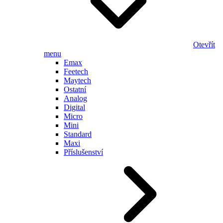
Otevřít
menu
Emax
Feetech
Maytech
Ostatní
Analog
Digital
Micro
Mini
Standard
Maxi
Příslušenství