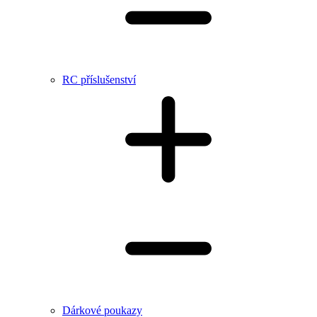
RC příslušenství
Dárkové poukazy