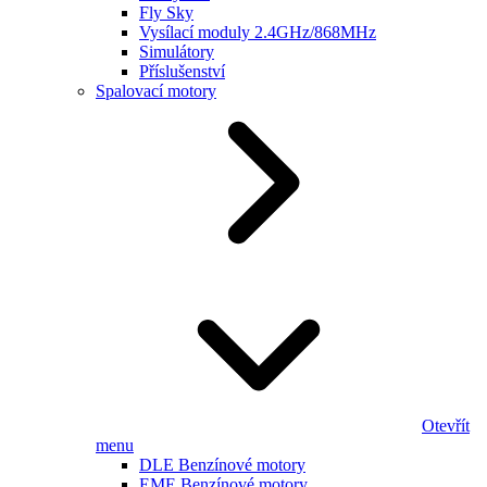
Fly Sky
Vysílací moduly 2.4GHz/868MHz
Simulátory
Příslušenství
Spalovací motory
Otevřít
menu
DLE Benzínové motory
EME Benzínové motory