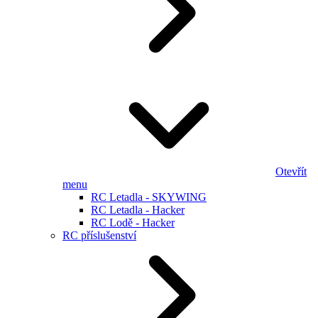
Otevřít
menu
RC Letadla - SKYWING
RC Letadla - Hacker
RC Lodě - Hacker
RC příslušenství