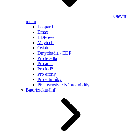
Otevřít
menu
Leopard
Emax
LDPower
Maytech
Ostatní
Dmychadla / EDF
Pro letadla
Pro auta
Pro lodě
Pro drony
Pro vrtulníky
Příslušenství / Náhradní díly
Baterie
(aktuální)