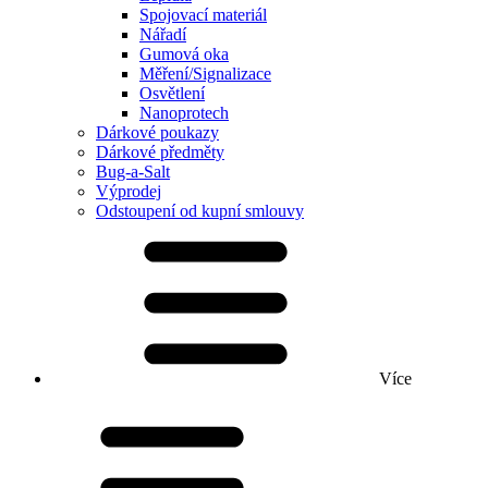
Spojovací materiál
Nářadí
Gumová oka
Měření/Signalizace
Osvětlení
Nanoprotech
Dárkové poukazy
Dárkové předměty
Bug-a-Salt
Výprodej
Odstoupení od kupní smlouvy
Více