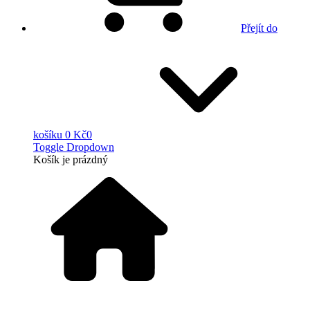
Přejít do
košíku
0 Kč
0
Toggle Dropdown
Košík
je prázdný