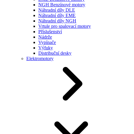
NGH Benzínové motory
Náhradní díly DLE
Náhradní díly EME
Náhradní díly NGH
Vrtule pro spalovací motory
Příslušenství
Nádrže
Vypínače
Výfuky
Distribuční desky
Elektromotory