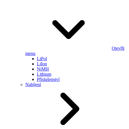
Otevřít
menu
LiPol
LiIon
NiMH
Lithium
Příslušenství
Nabíjení