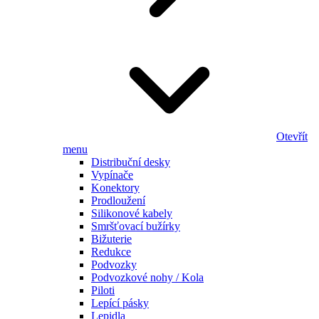
Otevřít
menu
Distribuční desky
Vypínače
Konektory
Prodloužení
Silikonové kabely
Smršťovací bužírky
Bižuterie
Redukce
Podvozky
Podvozkové nohy / Kola
Piloti
Lepící pásky
Lepidla