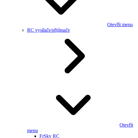
Otevřít menu
RC vysílače/přijímače
Otevřít
menu
FrSky RC