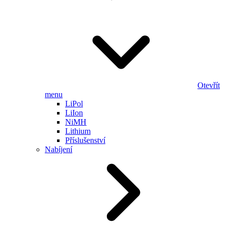
Otevřít
menu
LiPol
LiIon
NiMH
Lithium
Příslušenství
Nabíjení