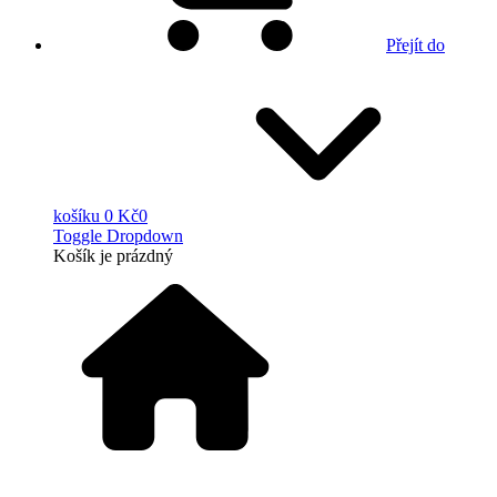
Přejít do
košíku
0 Kč
0
Toggle Dropdown
Košík
je prázdný