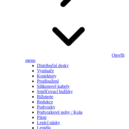
Otevřít
menu
Distribuční desky
Vypínače
Konektory
Prodloužení
Silikonové kabely
Smršťovací bužírky
Bižuterie
Redukce
Podvozky
Podvozkové nohy / Kola
Piloti
Lepící pásky
Lepidla