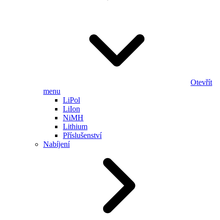
Otevřít
menu
LiPol
LiIon
NiMH
Lithium
Příslušenství
Nabíjení