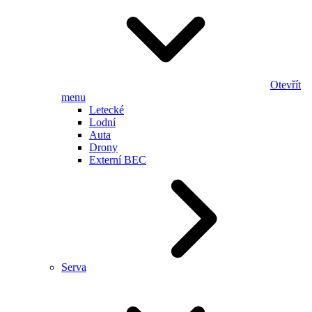
Otevřít
menu
Letecké
Lodní
Auta
Drony
Externí BEC
Serva