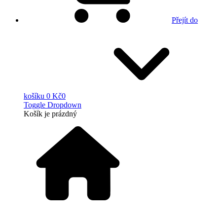
Přejít do
košíku
0 Kč
0
Toggle Dropdown
Košík
je prázdný