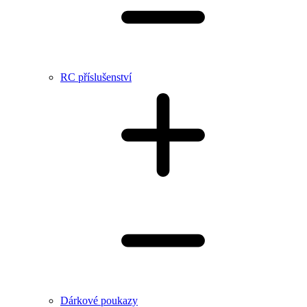
RC příslušenství
Dárkové poukazy