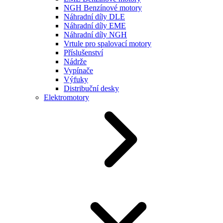
NGH Benzínové motory
Náhradní díly DLE
Náhradní díly EME
Náhradní díly NGH
Vrtule pro spalovací motory
Příslušenství
Nádrže
Vypínače
Výfuky
Distribuční desky
Elektromotory