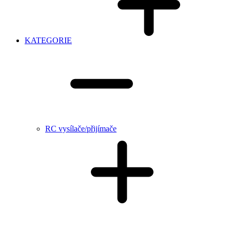
KATEGORIE
RC vysílače/přijímače