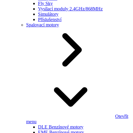
Fly Sky
Vysílací moduly 2.4GHz/868MHz
Simulátory
Příslušenství
Spalovací motory
Otevřít
menu
DLE Benzínové motory
EME Benzínové motory