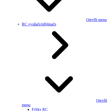
Otevřít menu
RC vysílače/přijímače
Otevřít
menu
FrSky RC