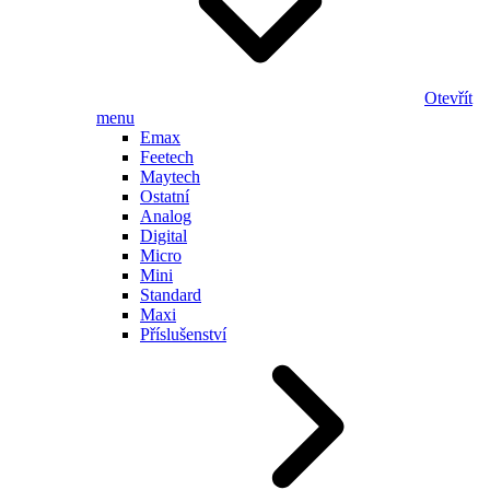
Otevřít
menu
Emax
Feetech
Maytech
Ostatní
Analog
Digital
Micro
Mini
Standard
Maxi
Příslušenství