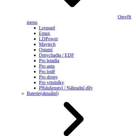
Otevřít
menu
Leopard
Emax
LDPower
Maytech
Ostatní
Dmychadla / EDF
Pro letadla
Pro auta
Pro lodě
Pro drony
Pro vrtulníky
Příslušenství / Náhradní díly
Baterie
(aktuální)