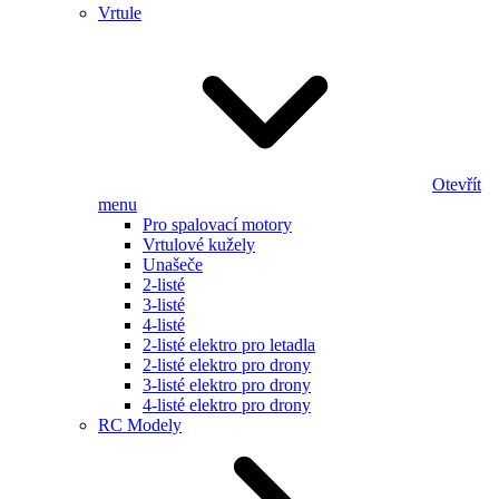
Vrtule
Otevřít
menu
Pro spalovací motory
Vrtulové kužely
Unašeče
2-listé
3-listé
4-listé
2-listé elektro pro letadla
2-listé elektro pro drony
3-listé elektro pro drony
4-listé elektro pro drony
RC Modely