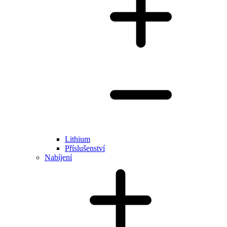
Lithium
Příslušenství
Nabíjení