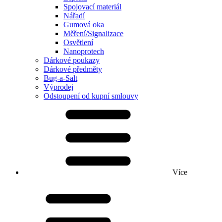
Spojovací materiál
Nářadí
Gumová oka
Měření/Signalizace
Osvětlení
Nanoprotech
Dárkové poukazy
Dárkové předměty
Bug-a-Salt
Výprodej
Odstoupení od kupní smlouvy
Více