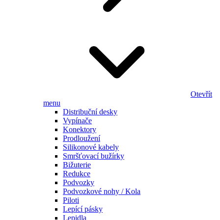
Otevřít
menu
Distribuční desky
Vypínače
Konektory
Prodloužení
Silikonové kabely
Smršťovací bužírky
Bižuterie
Redukce
Podvozky
Podvozkové nohy / Kola
Piloti
Lepící pásky
Lepidla