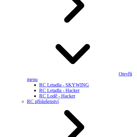
Otevřít
menu
RC Letadla - SKYWING
RC Letadla - Hacker
RC Lodě - Hacker
RC příslušenství