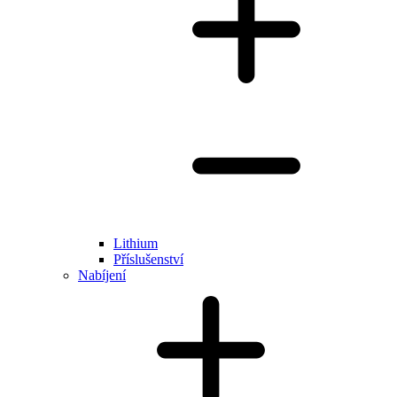
Lithium
Příslušenství
Nabíjení