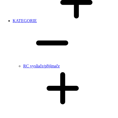
KATEGORIE
RC vysílače/přijímače