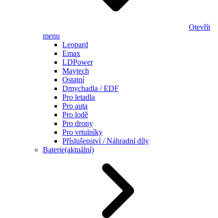
Otevřít
menu
Leopard
Emax
LDPower
Maytech
Ostatní
Dmychadla / EDF
Pro letadla
Pro auta
Pro lodě
Pro drony
Pro vrtulníky
Příslušenství / Náhradní díly
Baterie
(aktuální)