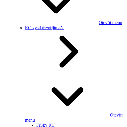
Otevřít menu
RC vysílače/přijímače
Otevřít
menu
FrSky RC