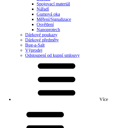
Spojovací materiál
Nářadí
Gumová oka
Měření/Signalizace
Osvětlení
Nanoprotech
Dárkové poukazy
Dárkové předměty
Bug-a-Salt
Výprodej
Odstoupení od kupní smlouvy
Více