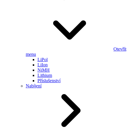
Otevřít
menu
LiPol
LiIon
NiMH
Lithium
Příslušenství
Nabíjení