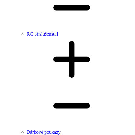
RC příslušenství
Dárkové poukazy