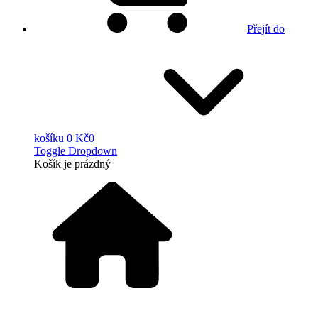
Přejít do
košíku
0 Kč
0
Toggle Dropdown
Košík
je prázdný