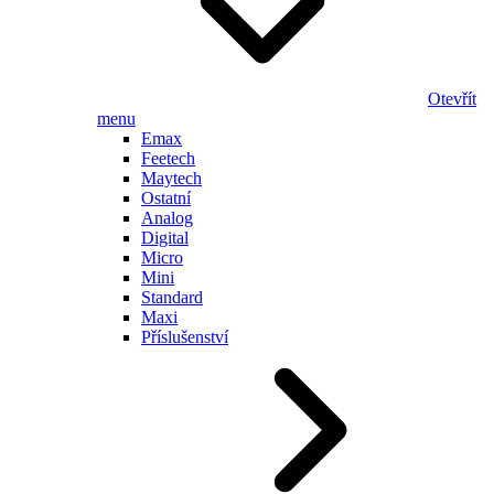
Otevřít
menu
Emax
Feetech
Maytech
Ostatní
Analog
Digital
Micro
Mini
Standard
Maxi
Příslušenství