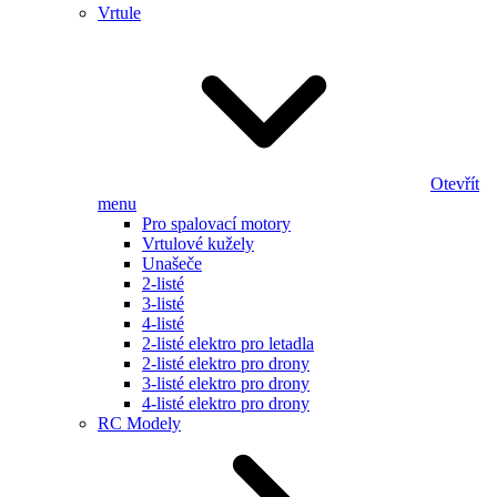
Vrtule
Otevřít
menu
Pro spalovací motory
Vrtulové kužely
Unašeče
2-listé
3-listé
4-listé
2-listé elektro pro letadla
2-listé elektro pro drony
3-listé elektro pro drony
4-listé elektro pro drony
RC Modely