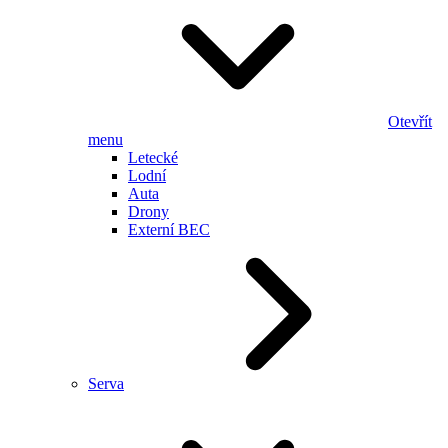
Otevřít
menu
Letecké
Lodní
Auta
Drony
Externí BEC
Serva