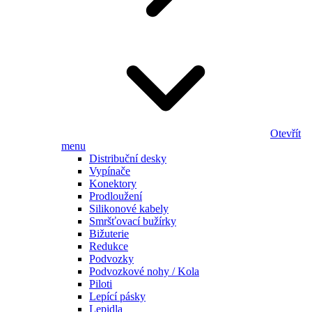
Otevřít
menu
Distribuční desky
Vypínače
Konektory
Prodloužení
Silikonové kabely
Smršťovací bužírky
Bižuterie
Redukce
Podvozky
Podvozkové nohy / Kola
Piloti
Lepící pásky
Lepidla