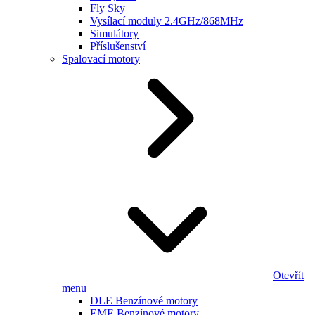
Fly Sky
Vysílací moduly 2.4GHz/868MHz
Simulátory
Příslušenství
Spalovací motory
Otevřít
menu
DLE Benzínové motory
EME Benzínové motory