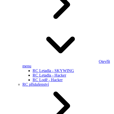
Otevřít
menu
RC Letadla - SKYWING
RC Letadla - Hacker
RC Lodě - Hacker
RC příslušenství