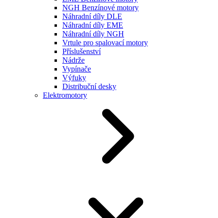
NGH Benzínové motory
Náhradní díly DLE
Náhradní díly EME
Náhradní díly NGH
Vrtule pro spalovací motory
Příslušenství
Nádrže
Vypínače
Výfuky
Distribuční desky
Elektromotory