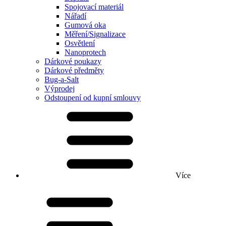
Spojovací materiál
Nářadí
Gumová oka
Měření/Signalizace
Osvětlení
Nanoprotech
Dárkové poukazy
Dárkové předměty
Bug-a-Salt
Výprodej
Odstoupení od kupní smlouvy
Více