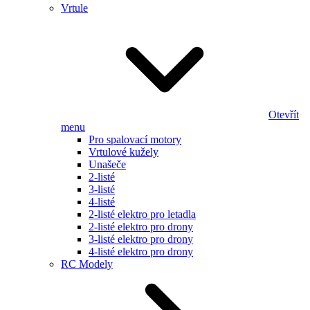
Vrtule
Otevřít
menu
Pro spalovací motory
Vrtulové kužely
Unašeče
2-listé
3-listé
4-listé
2-listé elektro pro letadla
2-listé elektro pro drony
3-listé elektro pro drony
4-listé elektro pro drony
RC Modely