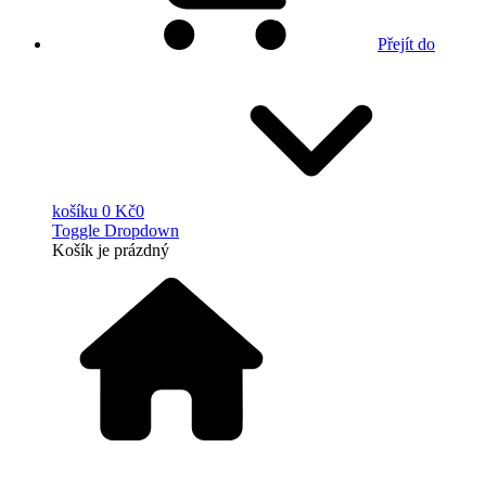
Přejít do
košíku
0 Kč
0
Toggle Dropdown
Košík
je prázdný