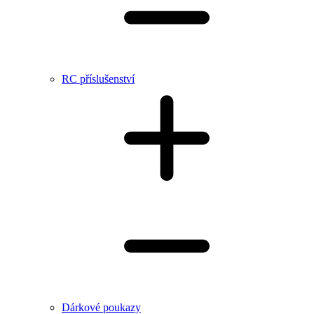
RC příslušenství
Dárkové poukazy