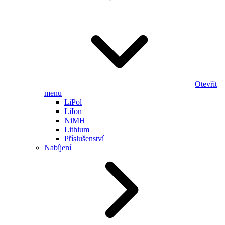
Otevřít
menu
LiPol
LiIon
NiMH
Lithium
Příslušenství
Nabíjení