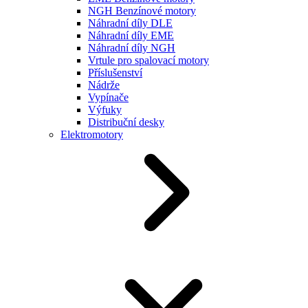
NGH Benzínové motory
Náhradní díly DLE
Náhradní díly EME
Náhradní díly NGH
Vrtule pro spalovací motory
Příslušenství
Nádrže
Vypínače
Výfuky
Distribuční desky
Elektromotory