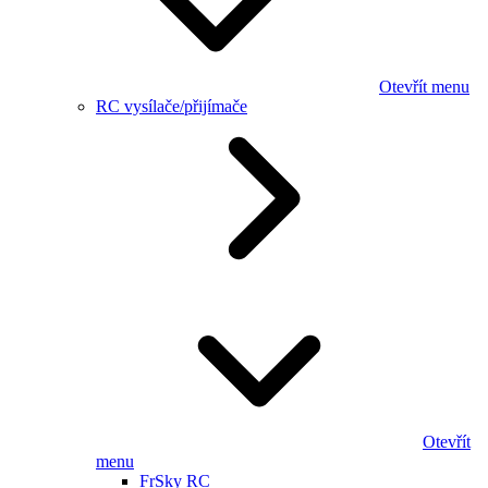
Otevřít menu
RC vysílače/přijímače
Otevřít
menu
FrSky RC