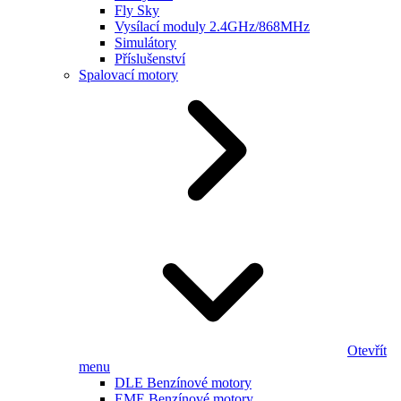
Fly Sky
Vysílací moduly 2.4GHz/868MHz
Simulátory
Příslušenství
Spalovací motory
Otevřít
menu
DLE Benzínové motory
EME Benzínové motory