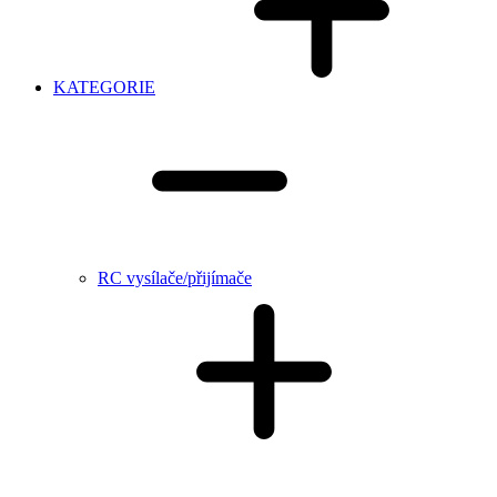
KATEGORIE
RC vysílače/přijímače