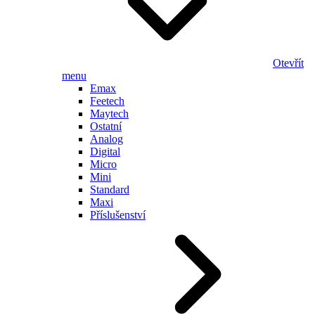
Otevřít
menu
Emax
Feetech
Maytech
Ostatní
Analog
Digital
Micro
Mini
Standard
Maxi
Příslušenství