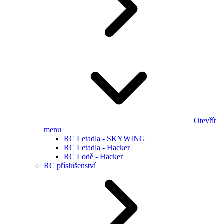
Otevřít
menu
RC Letadla - SKYWING
RC Letadla - Hacker
RC Lodě - Hacker
RC příslušenství