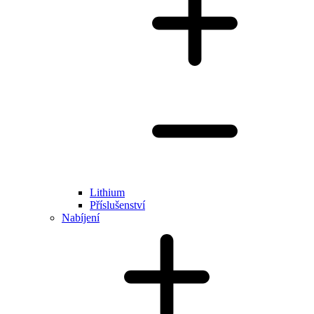
Lithium
Příslušenství
Nabíjení