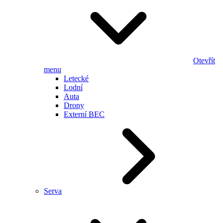
Otevřít
menu
Letecké
Lodní
Auta
Drony
Externí BEC
Serva