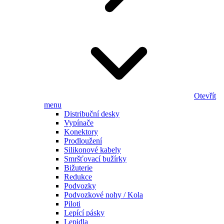
Otevřít
menu
Distribuční desky
Vypínače
Konektory
Prodloužení
Silikonové kabely
Smršťovací bužírky
Bižuterie
Redukce
Podvozky
Podvozkové nohy / Kola
Piloti
Lepící pásky
Lepidla