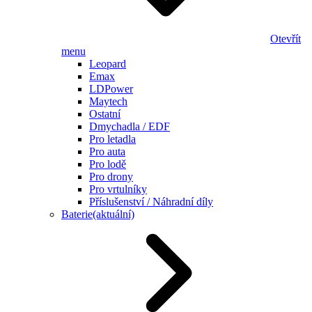
Otevřít
menu
Leopard
Emax
LDPower
Maytech
Ostatní
Dmychadla / EDF
Pro letadla
Pro auta
Pro lodě
Pro drony
Pro vrtulníky
Příslušenství / Náhradní díly
Baterie
(aktuální)