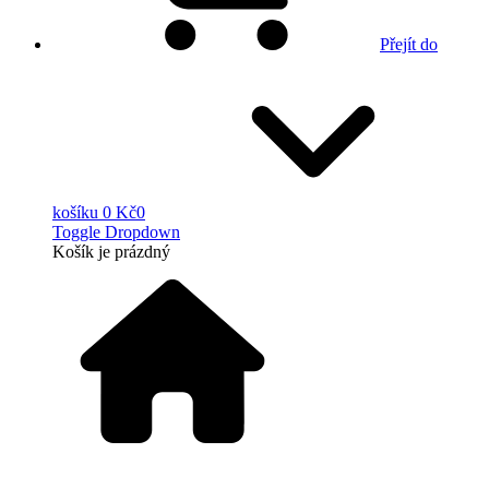
Přejít do
košíku
0 Kč
0
Toggle Dropdown
Košík
je prázdný