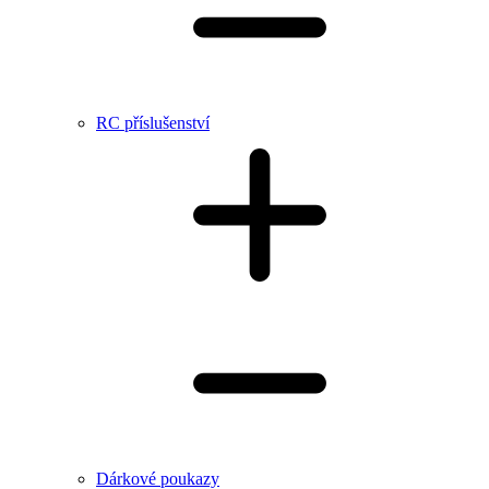
RC příslušenství
Dárkové poukazy