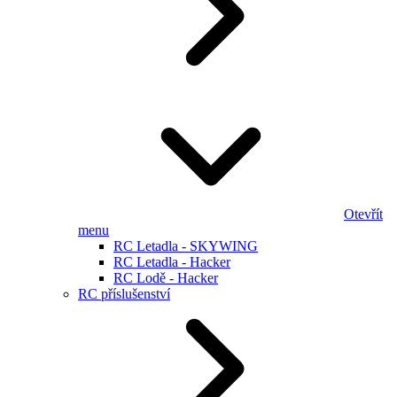
Otevřít
menu
RC Letadla - SKYWING
RC Letadla - Hacker
RC Lodě - Hacker
RC příslušenství