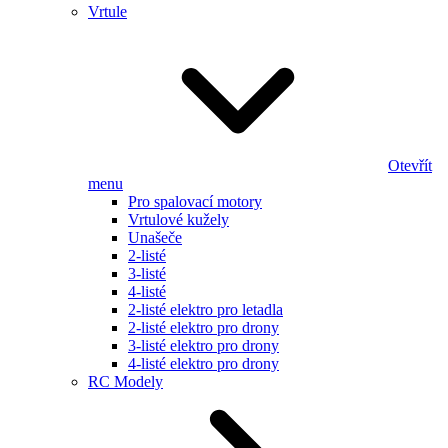
Vrtule
Otevřít
menu
Pro spalovací motory
Vrtulové kužely
Unašeče
2-listé
3-listé
4-listé
2-listé elektro pro letadla
2-listé elektro pro drony
3-listé elektro pro drony
4-listé elektro pro drony
RC Modely