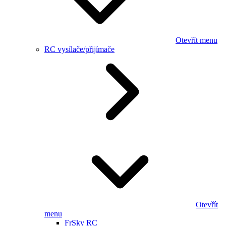
Otevřít menu
RC vysílače/přijímače
Otevřít
menu
FrSky RC