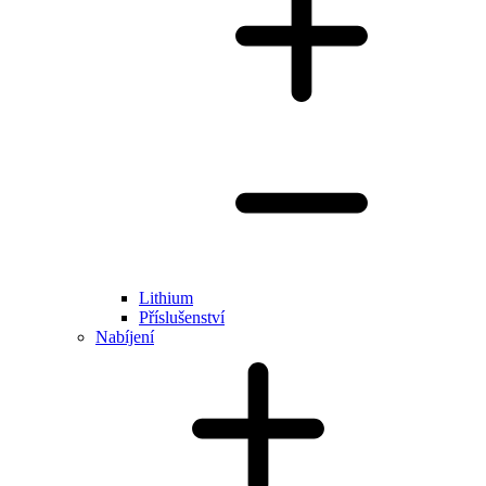
Lithium
Příslušenství
Nabíjení