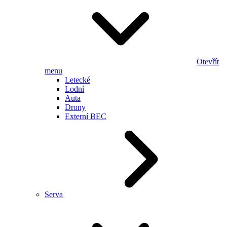
Otevřít
menu
Letecké
Lodní
Auta
Drony
Externí BEC
Serva