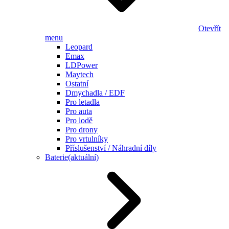
Otevřít
menu
Leopard
Emax
LDPower
Maytech
Ostatní
Dmychadla / EDF
Pro letadla
Pro auta
Pro lodě
Pro drony
Pro vrtulníky
Příslušenství / Náhradní díly
Baterie
(aktuální)