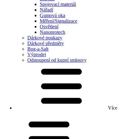
Spojovací materiál
Nářadí
Gumová oka
Měření/Signalizace
Osvětlení
Nanoprotech
Dárkové poukazy
Dárkové předměty
Bug-a-Salt
Výprodej
Odstoupení od kupní smlouvy
Více