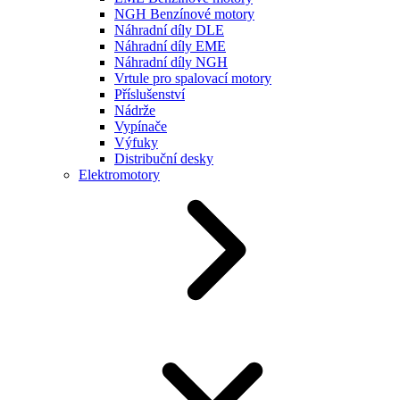
NGH Benzínové motory
Náhradní díly DLE
Náhradní díly EME
Náhradní díly NGH
Vrtule pro spalovací motory
Příslušenství
Nádrže
Vypínače
Výfuky
Distribuční desky
Elektromotory