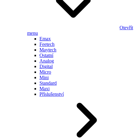
Otevřít
menu
Emax
Feetech
Maytech
Ostatní
Analog
Digital
Micro
Mini
Standard
Maxi
Příslušenství