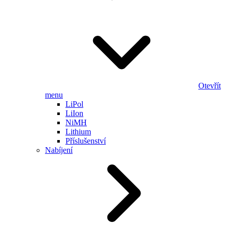
Otevřít
menu
LiPol
LiIon
NiMH
Lithium
Příslušenství
Nabíjení