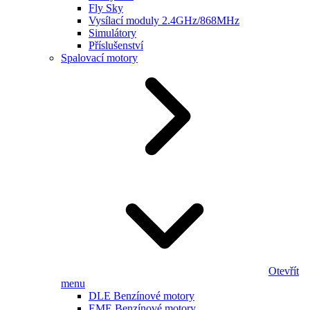
Fly Sky
Vysílací moduly 2.4GHz/868MHz
Simulátory
Příslušenství
Spalovací motory
Otevřít
menu
DLE Benzínové motory
EME Benzínové motory