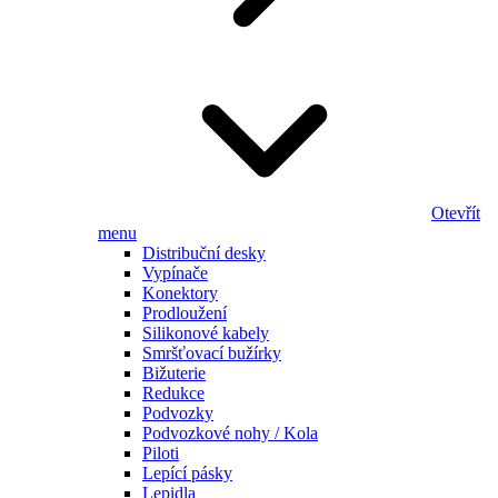
Otevřít
menu
Distribuční desky
Vypínače
Konektory
Prodloužení
Silikonové kabely
Smršťovací bužírky
Bižuterie
Redukce
Podvozky
Podvozkové nohy / Kola
Piloti
Lepící pásky
Lepidla