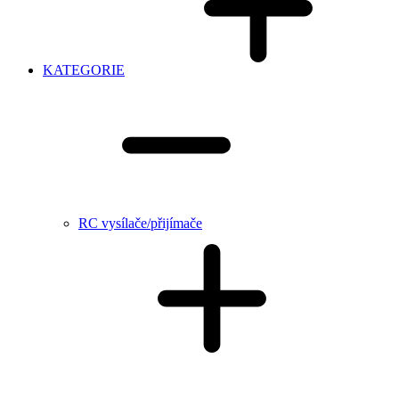
KATEGORIE
RC vysílače/přijímače