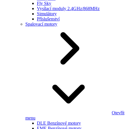
Fly Sky
Vysílací moduly 2.4GHz/868MHz
Simulátory
Příslušenství
Spalovací motory
Otevřít
menu
DLE Benzínové motory
EME Benzínové motory