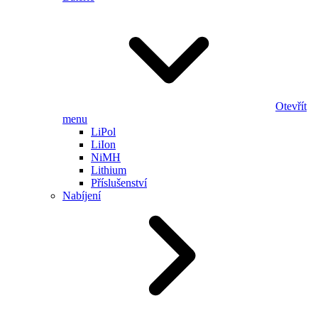
Otevřít
menu
LiPol
LiIon
NiMH
Lithium
Příslušenství
Nabíjení