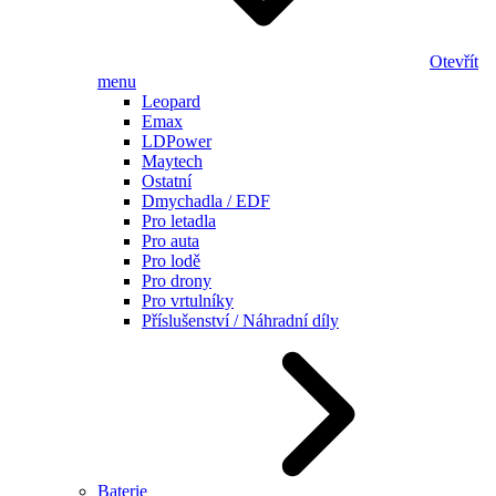
Otevřít
menu
Leopard
Emax
LDPower
Maytech
Ostatní
Dmychadla / EDF
Pro letadla
Pro auta
Pro lodě
Pro drony
Pro vrtulníky
Příslušenství / Náhradní díly
Baterie