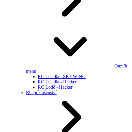
Otevřít
menu
RC Letadla - SKYWING
RC Letadla - Hacker
RC Lodě - Hacker
RC příslušenství