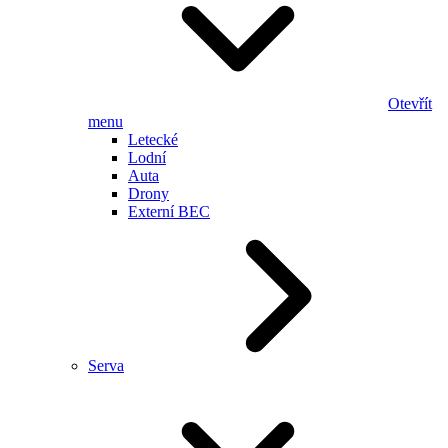
Otevřít
menu
Letecké
Lodní
Auta
Drony
Externí BEC
Serva