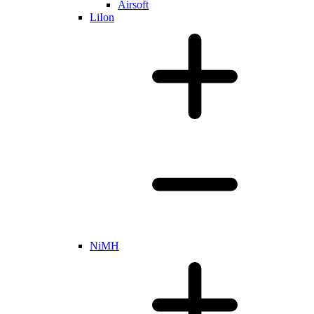
Airsoft
LiIon
NiMH