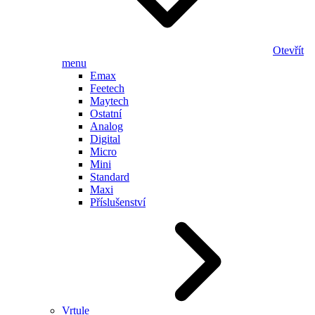
Otevřít
menu
Emax
Feetech
Maytech
Ostatní
Analog
Digital
Micro
Mini
Standard
Maxi
Příslušenství
Vrtule