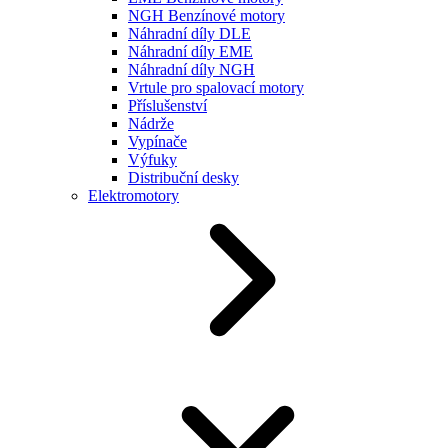
NGH Benzínové motory
Náhradní díly DLE
Náhradní díly EME
Náhradní díly NGH
Vrtule pro spalovací motory
Příslušenství
Nádrže
Vypínače
Výfuky
Distribuční desky
Elektromotory