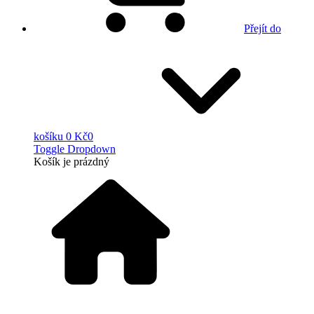
Přejít do
košíku
0 Kč
0
Toggle Dropdown
Košík
je prázdný