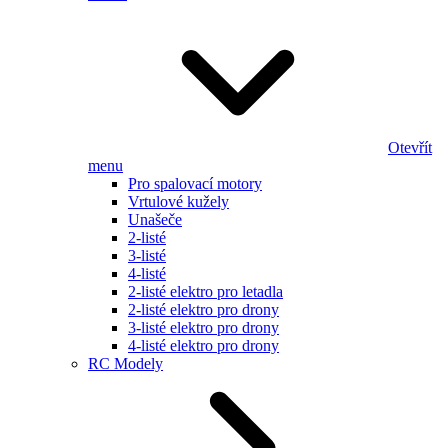
Otevřít
menu
Pro spalovací motory
Vrtulové kužely
Unašeče
2-listé
3-listé
4-listé
2-listé elektro pro letadla
2-listé elektro pro drony
3-listé elektro pro drony
4-listé elektro pro drony
RC Modely