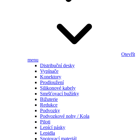
Otevřít
menu
Distribuční desky
Vypínače
Konektory
Prodloužení
Silikonové kabely
Smršťovací bužírky
Bižuterie
Redukce
Podvozky
Podvozkové nohy / Kola
Piloti
Lepící pásky
Lepidla
Spojovací materiál