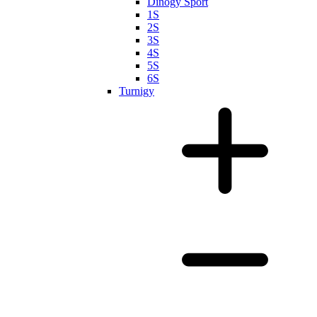
Dinogy Sport
1S
2S
3S
4S
5S
6S
Turnigy