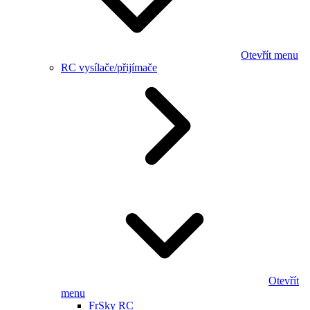
Otevřít menu
RC vysílače/přijímače
Otevřít
menu
FrSky RC