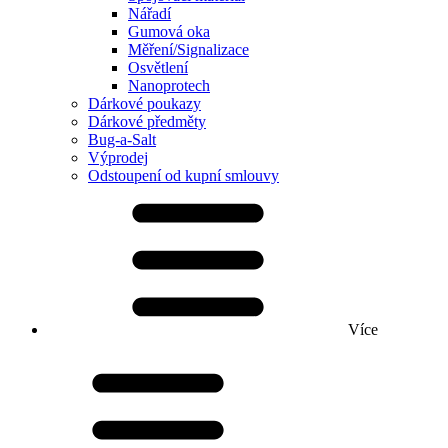
Nářadí
Gumová oka
Měření/Signalizace
Osvětlení
Nanoprotech
Dárkové poukazy
Dárkové předměty
Bug-a-Salt
Výprodej
Odstoupení od kupní smlouvy
Více