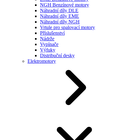
NGH Benzínové motory
Náhradní díly DLE
Náhradní díly EME
Náhradní díly NGH
Vrtule pro spalovací motory
Příslušenství
Nádrže
Vypínače
Výfuky
Distribuční desky
Elektromotory