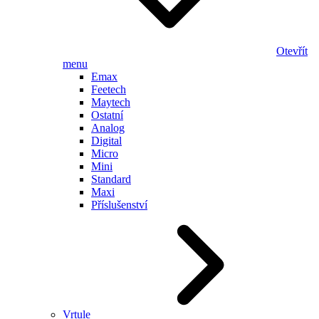
Otevřít
menu
Emax
Feetech
Maytech
Ostatní
Analog
Digital
Micro
Mini
Standard
Maxi
Příslušenství
Vrtule