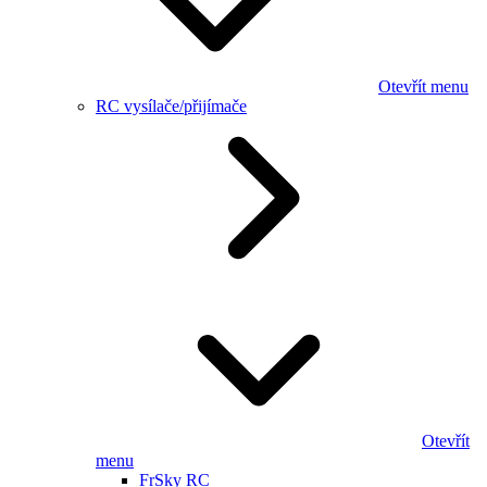
Otevřít menu
RC vysílače/přijímače
Otevřít
menu
FrSky RC