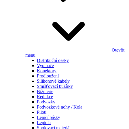
Otevřít
menu
Distribuční desky
Vypínače
Konektory
Prodloužení
Silikonové kabely
Smršťovací bužírky
Bižuterie
Redukce
Podvozky
Podvozkové nohy / Kola
Piloti
Lepící pásky
Lepidla
Spojovací materiál