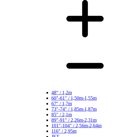
48“ / 1,2m
60"-61" / 1,50m-1,55m
67" / 1,7m
73"-74" / 1,85m-1,87m
85" / 2,1m
89"-91" / 2,26m-2,31m
101"-104" / 2,56m-2,64m
116" / 2,95m
JET