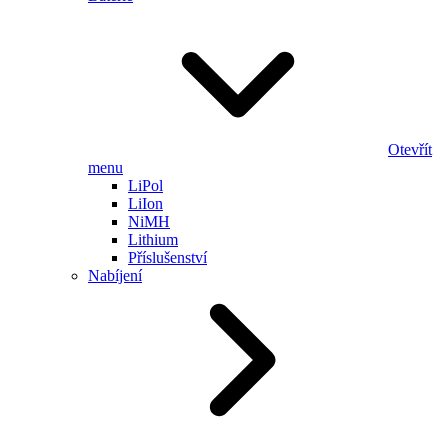
Otevřít
menu
LiPol
LiIon
NiMH
Lithium
Příslušenství
Nabíjení