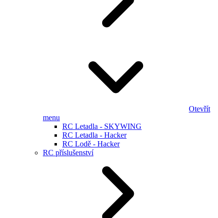
Otevřít
menu
RC Letadla - SKYWING
RC Letadla - Hacker
RC Lodě - Hacker
RC příslušenství