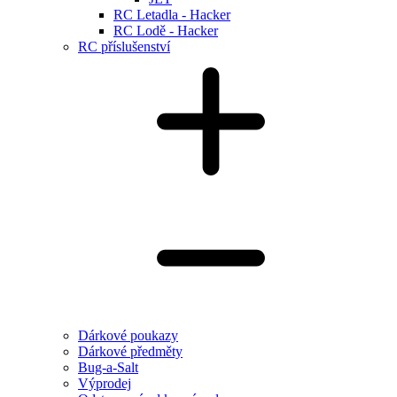
RC Letadla - Hacker
RC Lodě - Hacker
RC příslušenství
Dárkové poukazy
Dárkové předměty
Bug-a-Salt
Výprodej