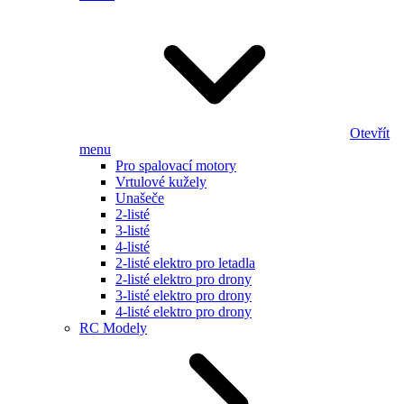
Otevřít
menu
Pro spalovací motory
Vrtulové kužely
Unašeče
2-listé
3-listé
4-listé
2-listé elektro pro letadla
2-listé elektro pro drony
3-listé elektro pro drony
4-listé elektro pro drony
RC Modely