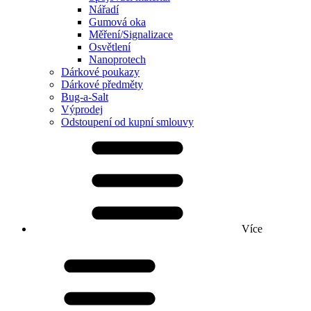
Nářadí
Gumová oka
Měření/Signalizace
Osvětlení
Nanoprotech
Dárkové poukazy
Dárkové předměty
Bug-a-Salt
Výprodej
Odstoupení od kupní smlouvy
Více