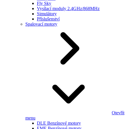
Fly Sky
Vysílací moduly 2.4GHz/868MHz
Simulátory
Příslušenství
Spalovací motory
Otevřít
menu
DLE Benzínové motory
EME Benzínové motory