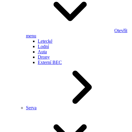
Otevřít
menu
Letecké
Lodní
Auta
Drony
Externí BEC
Serva