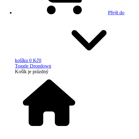
Přejít do
košíku
0 Kč
0
Toggle Dropdown
Košík
je prázdný