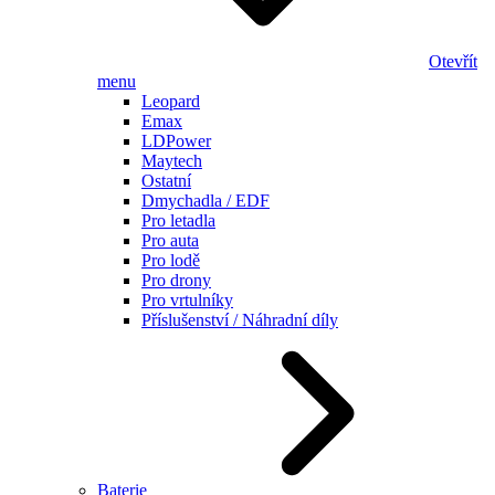
Otevřít
menu
Leopard
Emax
LDPower
Maytech
Ostatní
Dmychadla / EDF
Pro letadla
Pro auta
Pro lodě
Pro drony
Pro vrtulníky
Příslušenství / Náhradní díly
Baterie