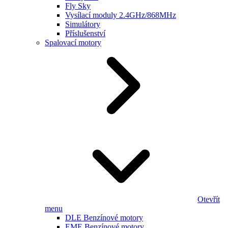
Fly Sky
Vysílací moduly 2.4GHz/868MHz
Simulátory
Příslušenství
Spalovací motory
Otevřít
menu
DLE Benzínové motory
EME Benzínové motory