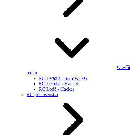
Otevřít
menu
RC Letadla - SKYWING
RC Letadla - Hacker
RC Lodě - Hacker
RC příslušenství