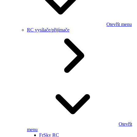
Otevřít menu
RC vysílače/přijímače
Otevřít
menu
FrSky RC