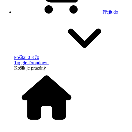
Přejít do
košíku
0 Kč
0
Toggle Dropdown
Košík
je prázdný