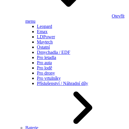
Otevřít
menu
Leopard
Emax
LDPower
Maytech
Ostatní
Dmychadla / EDF
Pro letadla
Pro auta
Pro lodě
Pro drony
Pro vrtulníky
Příslušenství / Náhradní díly
Baterie