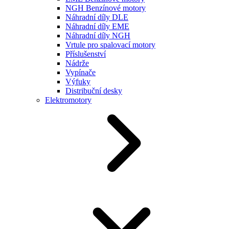
NGH Benzínové motory
Náhradní díly DLE
Náhradní díly EME
Náhradní díly NGH
Vrtule pro spalovací motory
Příslušenství
Nádrže
Vypínače
Výfuky
Distribuční desky
Elektromotory