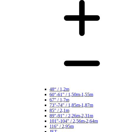
48“ / 1,2m
60"-61" / 1,50m-1,55m
67" / 1,7m
73"-74" / 1,85m-1,87m
85" / 2,1m
89"-91" / 2,26m-2,31m
101"-104" / 2,56m-2,64m
116" / 2,95m
JET