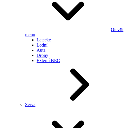
Otevřít
menu
Letecké
Lodní
Auta
Drony
Externí BEC
Serva