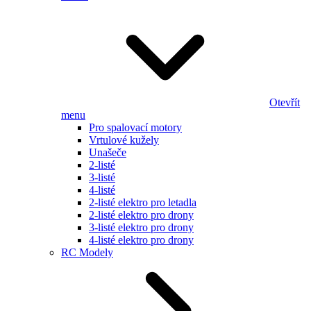
Otevřít
menu
Pro spalovací motory
Vrtulové kužely
Unašeče
2-listé
3-listé
4-listé
2-listé elektro pro letadla
2-listé elektro pro drony
3-listé elektro pro drony
4-listé elektro pro drony
RC Modely