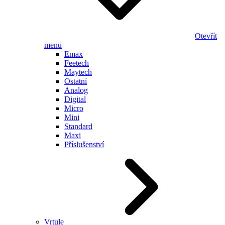
Otevřít
menu
Emax
Feetech
Maytech
Ostatní
Analog
Digital
Micro
Mini
Standard
Maxi
Příslušenství
Vrtule