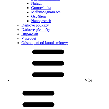
Nářadí
Gumová oka
Měření/Signalizace
Osvětlení
Nanoprotech
Dárkové poukazy
Dárkové předměty
Bug-a-Salt
Výprodej
Odstoupení od kupní smlouvy
Více