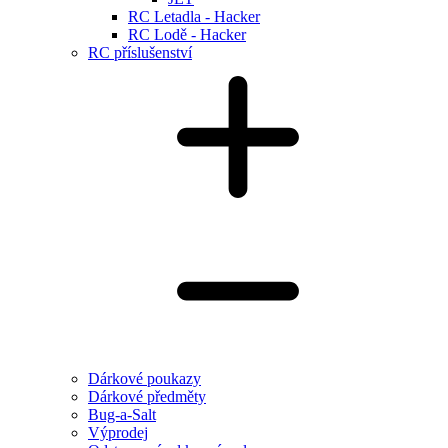
RC Letadla - Hacker
RC Lodě - Hacker
RC příslušenství
Dárkové poukazy
Dárkové předměty
Bug-a-Salt
Výprodej