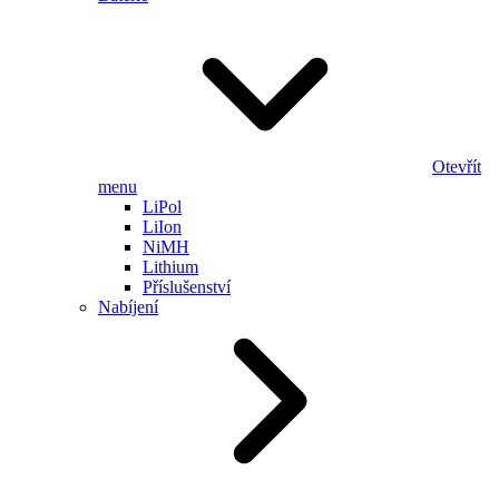
Otevřít
menu
LiPol
LiIon
NiMH
Lithium
Příslušenství
Nabíjení