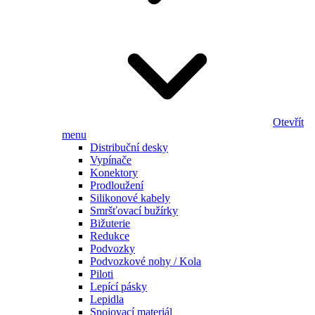
Otevřít
menu
Distribuční desky
Vypínače
Konektory
Prodloužení
Silikonové kabely
Smršťovací bužírky
Bižuterie
Redukce
Podvozky
Podvozkové nohy / Kola
Piloti
Lepící pásky
Lepidla
Spojovací materiál