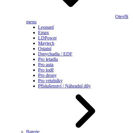
Otevřít
menu
Leopard
Emax
LDPower
Maytech
Ostatní
Dmychadla / EDF
Pro letadla
Pro auta
Pro lodě
Pro drony
Pro vrtulníky
Příslušenství / Náhradní díly
Baterie