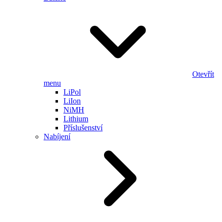
Otevřít
menu
LiPol
LiIon
NiMH
Lithium
Příslušenství
Nabíjení