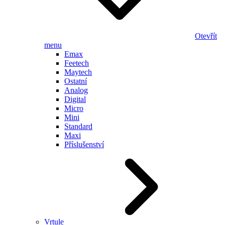
Otevřít
menu
Emax
Feetech
Maytech
Ostatní
Analog
Digital
Micro
Mini
Standard
Maxi
Příslušenství
Vrtule