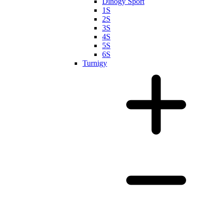
Dinogy Sport
1S
2S
3S
4S
5S
6S
Turnigy