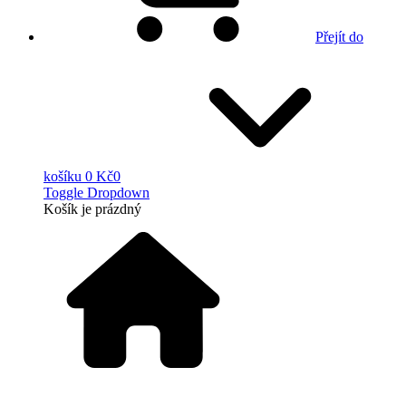
Přejít do
košíku
0 Kč
0
Toggle Dropdown
Košík
je prázdný