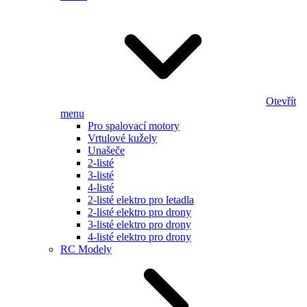
Otevřít
menu
Pro spalovací motory
Vrtulové kužely
Unašeče
2-listé
3-listé
4-listé
2-listé elektro pro letadla
2-listé elektro pro drony
3-listé elektro pro drony
4-listé elektro pro drony
RC Modely