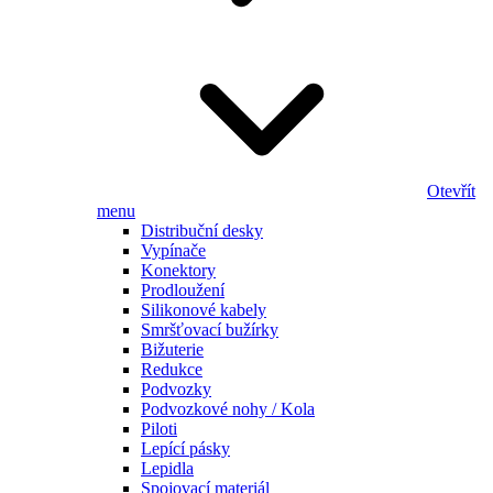
Otevřít
menu
Distribuční desky
Vypínače
Konektory
Prodloužení
Silikonové kabely
Smršťovací bužírky
Bižuterie
Redukce
Podvozky
Podvozkové nohy / Kola
Piloti
Lepící pásky
Lepidla
Spojovací materiál