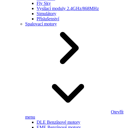
Fly Sky
Vysílací moduly 2.4GHz/868MHz
Simulátory
Příslušenství
Spalovací motory
Otevřít
menu
DLE Benzínové motory
EME Benzínové motory