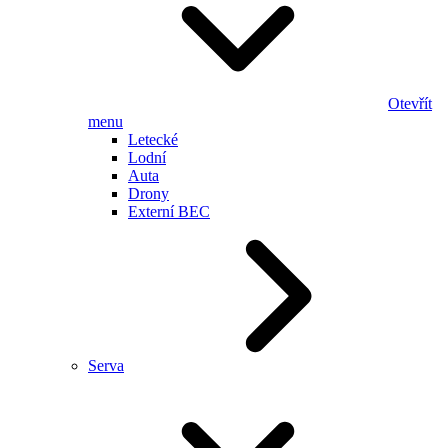
Otevřít
menu
Letecké
Lodní
Auta
Drony
Externí BEC
Serva