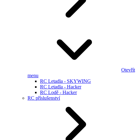
Otevřít
menu
RC Letadla - SKYWING
RC Letadla - Hacker
RC Lodě - Hacker
RC příslušenství