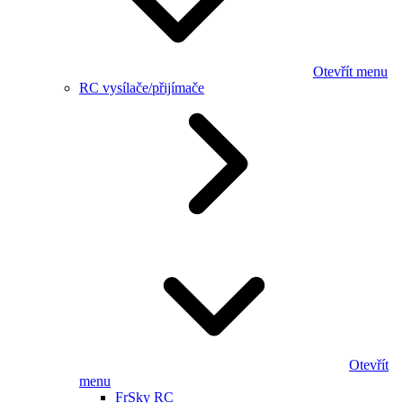
Otevřít menu
RC vysílače/přijímače
Otevřít
menu
FrSky RC