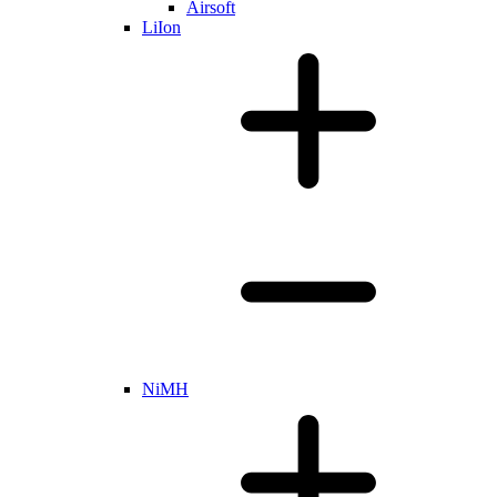
Airsoft
LiIon
NiMH