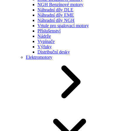
NGH Benzínové motory
Náhradní díly DLE
Náhradní díly EME
Náhradní díly NGH
Vrtule pro spalovací motory
Příslušenství
Nádrže
Vypínače
Výfuky
Distribuční desky
Elektromotory