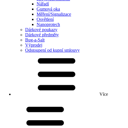
Nářadí
Gumová oka
Měření/Signalizace
Osvětlení
Nanoprotech
Dárkové poukazy
Dárkové předměty
Bug-a-Salt
Výprodej
Odstoupení od kupní smlouvy
Více